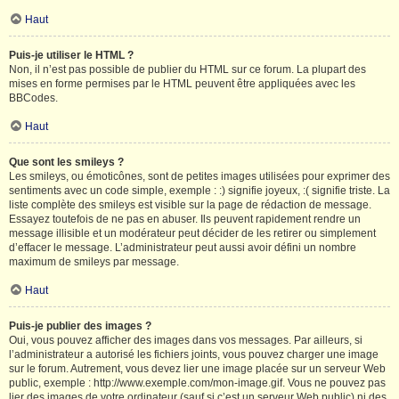
Haut
Puis-je utiliser le HTML ?
Non, il n’est pas possible de publier du HTML sur ce forum. La plupart des
mises en forme permises par le HTML peuvent être appliquées avec les
BBCodes.
Haut
Que sont les smileys ?
Les smileys, ou émoticônes, sont de petites images utilisées pour exprimer des
sentiments avec un code simple, exemple : :) signifie joyeux, :( signifie triste. La
liste complète des smileys est visible sur la page de rédaction de message.
Essayez toutefois de ne pas en abuser. Ils peuvent rapidement rendre un
message illisible et un modérateur peut décider de les retirer ou simplement
d’effacer le message. L’administrateur peut aussi avoir défini un nombre
maximum de smileys par message.
Haut
Puis-je publier des images ?
Oui, vous pouvez afficher des images dans vos messages. Par ailleurs, si
l’administrateur a autorisé les fichiers joints, vous pouvez charger une image
sur le forum. Autrement, vous devez lier une image placée sur un serveur Web
public, exemple : http://www.exemple.com/mon-image.gif. Vous ne pouvez pas
lier des images de votre ordinateur (sauf si c’est un serveur Web public) ni des