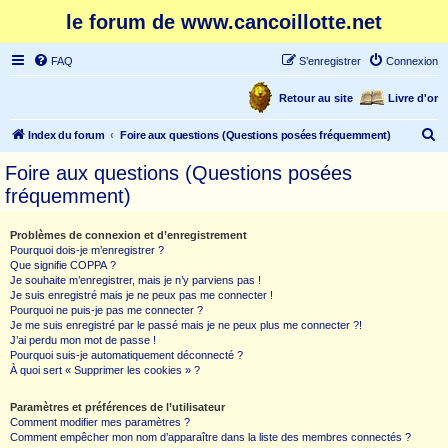
le forum de www.cancoillotte.net
FAQ
S’enregistrer
Connexion
Retour au site
Livre d'or
R
Index du forum
Foire aux questions (Questions posées fréquemment)
e
Foire aux questions (Questions posées
c
fréquemment)
h
e
Problèmes de connexion et d’enregistrement
Pourquoi dois-je m’enregistrer ?
r
Que signifie COPPA ?
c
Je souhaite m’enregistrer, mais je n’y parviens pas !
Je suis enregistré mais je ne peux pas me connecter !
h
Pourquoi ne puis-je pas me connecter ?
Je me suis enregistré par le passé mais je ne peux plus me connecter ?!
e
J’ai perdu mon mot de passe !
r
Pourquoi suis-je automatiquement déconnecté ?
À quoi sert « Supprimer les cookies » ?
Paramètres et préférences de l’utilisateur
Comment modifier mes paramètres ?
Comment empêcher mon nom d’apparaître dans la liste des membres connectés ?