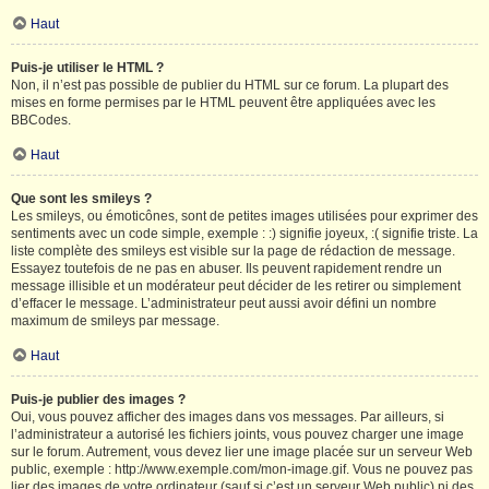
Haut
Puis-je utiliser le HTML ?
Non, il n’est pas possible de publier du HTML sur ce forum. La plupart des
mises en forme permises par le HTML peuvent être appliquées avec les
BBCodes.
Haut
Que sont les smileys ?
Les smileys, ou émoticônes, sont de petites images utilisées pour exprimer des
sentiments avec un code simple, exemple : :) signifie joyeux, :( signifie triste. La
liste complète des smileys est visible sur la page de rédaction de message.
Essayez toutefois de ne pas en abuser. Ils peuvent rapidement rendre un
message illisible et un modérateur peut décider de les retirer ou simplement
d’effacer le message. L’administrateur peut aussi avoir défini un nombre
maximum de smileys par message.
Haut
Puis-je publier des images ?
Oui, vous pouvez afficher des images dans vos messages. Par ailleurs, si
l’administrateur a autorisé les fichiers joints, vous pouvez charger une image
sur le forum. Autrement, vous devez lier une image placée sur un serveur Web
public, exemple : http://www.exemple.com/mon-image.gif. Vous ne pouvez pas
lier des images de votre ordinateur (sauf si c’est un serveur Web public) ni des