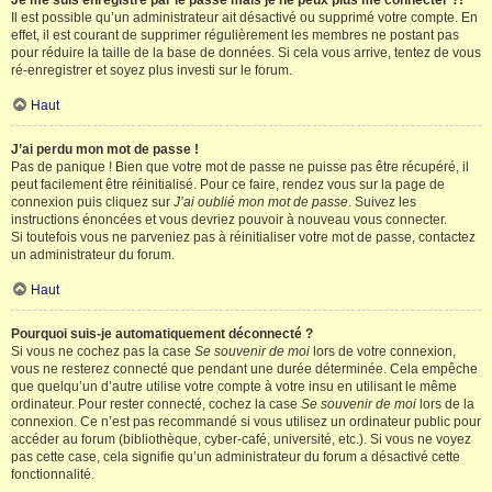
Je me suis enregistré par le passé mais je ne peux plus me connecter ?!
Il est possible qu’un administrateur ait désactivé ou supprimé votre compte. En
effet, il est courant de supprimer régulièrement les membres ne postant pas
pour réduire la taille de la base de données. Si cela vous arrive, tentez de vous
ré-enregistrer et soyez plus investi sur le forum.
Haut
J’ai perdu mon mot de passe !
Pas de panique ! Bien que votre mot de passe ne puisse pas être récupéré, il
peut facilement être réinitialisé. Pour ce faire, rendez vous sur la page de
connexion puis cliquez sur
J’ai oublié mon mot de passe
. Suivez les
instructions énoncées et vous devriez pouvoir à nouveau vous connecter.
Si toutefois vous ne parveniez pas à réinitialiser votre mot de passe, contactez
un administrateur du forum.
Haut
Pourquoi suis-je automatiquement déconnecté ?
Si vous ne cochez pas la case
Se souvenir de moi
lors de votre connexion,
vous ne resterez connecté que pendant une durée déterminée. Cela empêche
que quelqu’un d’autre utilise votre compte à votre insu en utilisant le même
ordinateur. Pour rester connecté, cochez la case
Se souvenir de moi
lors de la
connexion. Ce n’est pas recommandé si vous utilisez un ordinateur public pour
accéder au forum (bibliothèque, cyber-café, université, etc.). Si vous ne voyez
pas cette case, cela signifie qu’un administrateur du forum a désactivé cette
fonctionnalité.