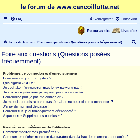
le forum de www.cancoillotte.net
FAQ
S’enregistrer
Connexion
Retour au site
Livre d'or
R
Index du forum
Foire aux questions (Questions posées fréquemment)
e
Foire aux questions (Questions posées
c
fréquemment)
h
e
Problèmes de connexion et d’enregistrement
Pourquoi dois-je m’enregistrer ?
r
Que signifie COPPA ?
c
Je souhaite m’enregistrer, mais je n’y parviens pas !
Je suis enregistré mais je ne peux pas me connecter !
h
Pourquoi ne puis-je pas me connecter ?
Je me suis enregistré par le passé mais je ne peux plus me connecter ?!
e
J’ai perdu mon mot de passe !
r
Pourquoi suis-je automatiquement déconnecté ?
À quoi sert « Supprimer les cookies » ?
Paramètres et préférences de l’utilisateur
Comment modifier mes paramètres ?
Comment empêcher mon nom d’apparaître dans la liste des membres connectés ?