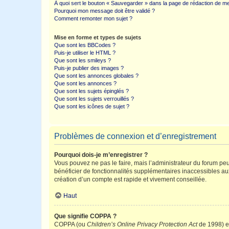
À quoi sert le bouton « Sauvegarder » dans la page de rédaction de 
Pourquoi mon message doit être validé ?
Comment remonter mon sujet ?
Mise en forme et types de sujets
Que sont les BBCodes ?
Puis-je utiliser le HTML ?
Que sont les smileys ?
Puis-je publier des images ?
Que sont les annonces globales ?
Que sont les annonces ?
Que sont les sujets épinglés ?
Que sont les sujets verrouillés ?
Que sont les icônes de sujet ?
Problèmes de connexion et d’enregistrement
Pourquoi dois-je m’enregistrer ?
Vous pouvez ne pas le faire, mais l’administrateur du forum peu
bénéficier de fonctionnalités supplémentaires inaccessibles au
création d’un compte est rapide et vivement conseillée.
Haut
Que signifie COPPA ?
COPPA (ou
Children’s Online Privacy Protection Act
de 1998) es