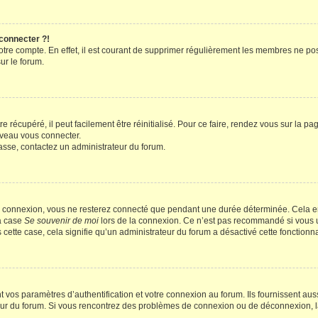
 connecter ?!
votre compte. En effet, il est courant de supprimer régulièrement les membres ne pos
ur le forum.
 récupéré, il peut facilement être réinitialisé. Pour ce faire, rendez vous sur la p
uveau vous connecter.
passe, contactez un administrateur du forum.
e connexion, vous ne resterez connecté que pendant une durée déterminée. Cela em
la case
Se souvenir de moi
lors de la connexion. Ce n’est pas recommandé si vous u
s cette case, cela signifie qu’un administrateur du forum a désactivé cette fonctionna
os paramètres d’authentification et votre connexion au forum. Ils fournissent aussi
teur du forum. Si vous rencontrez des problèmes de connexion ou de déconnexion, l