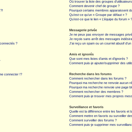
Où trouver la liste des groupes d’utilisateur
Comment devenir chef de groupe ?
 ?!
Pourquoi certains membres apparaissent dan
Qu’est-ce qu’un « Groupe par défaut » ?
Qu’est-ce que le lien « L’équipe du forum » 
Messagerie privée
Je ne peux pas envoyer de messages privé
Je reçois sans arrêt des messages indésira
 connectés ?
J’ai reçu un spam ou un courriel abusif d’u
Amis et ignorés
Que sont mes listes d’amis et d’ignorés ?
?
Comment puis-je ajouter/supprimer des utilis
Recherche dans les forums
e connecter !?
Comment rechercher dans les forums ?
Pourquoi ma recherche ne renvoie aucun ré
Pourquoi ma recherche renvoie une page bl
Comment rechercher des membres ?
Comment puis-je trouver mes propres mess
Surveillance et favoris
Quelle est la différence entre les favoris et l
Comment mettre en favoris ou surveiller des
Comment surveiller des forums ?
Comment puis-je supprimer mes surveillanc