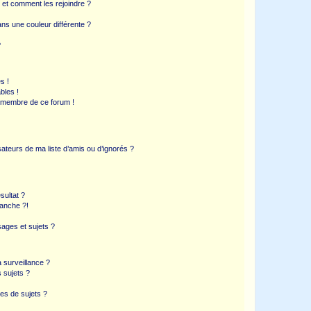
s et comment les rejoindre ?
s une couleur différente ?
?
s !
bles !
n membre de ce forum !
ateurs de ma liste d’amis ou d’ignorés ?
sultat ?
anche ?!
ages et sujets ?
a surveillance ?
 sujets ?
es de sujets ?