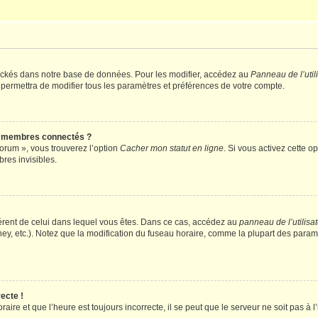
ockés dans notre base de données. Pour les modifier, accédez au
Panneau de l’util
 permettra de modifier tous les paramètres et préférences de votre compte.
s membres connectés ?
forum », vous trouverez l’option
Cacher mon statut en ligne
. Si vous activez cette o
es invisibles.
ifférent de celui dans lequel vous êtes. Dans ce cas, accédez au
panneau de l’utilisa
ney, etc.). Notez que la modification du fuseau horaire, comme la plupart des para
ecte !
aire et que l’heure est toujours incorrecte, il se peut que le serveur ne soit pas à