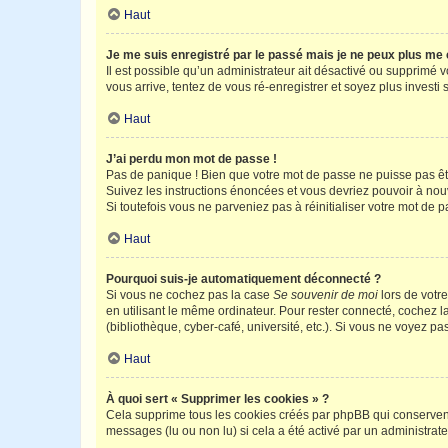
Haut
Je me suis enregistré par le passé mais je ne peux plus me
Il est possible qu’un administrateur ait désactivé ou supprimé 
vous arrive, tentez de vous ré-enregistrer et soyez plus investi s
Haut
J’ai perdu mon mot de passe !
Pas de panique ! Bien que votre mot de passe ne puisse pas être
Suivez les instructions énoncées et vous devriez pouvoir à no
Si toutefois vous ne parveniez pas à réinitialiser votre mot de 
Haut
Pourquoi suis-je automatiquement déconnecté ?
Si vous ne cochez pas la case
Se souvenir de moi
lors de votr
en utilisant le même ordinateur. Pour rester connecté, cochez 
(bibliothèque, cyber-café, université, etc.). Si vous ne voyez pa
Haut
À quoi sert « Supprimer les cookies » ?
Cela supprime tous les cookies créés par phpBB qui conservent v
messages (lu ou non lu) si cela a été activé par un administra