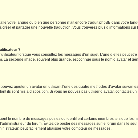
installé votre langue ou bien que personne n’ait encore traduit phpBB dans votre l
s à créer et partager une nouvelle traduction. Vous trouverez plus d’informations sur l
tilisateur ?
utilisateur lorsque vous consultez les messages d’un sujet. L’une d’elles peut êtr
rum. La seconde image, souvent plus grande, est connue sous le nom d’avatar et 
s pouvez ajouter un avatar en utilisant l’une des quatre méthodes d’avatar suivantes 
ont ils sont mis à disposition. Si vous ne pouvez pas utiliser d’avatar, contactez un
iquent le nombre de messages postés ou identifient certains membres tels que les 
ar l’administrateur du forum. Évitez de poster des messages sur le forum dans le seu
ministrateur) peut facilement abaisser votre compteur de messages.