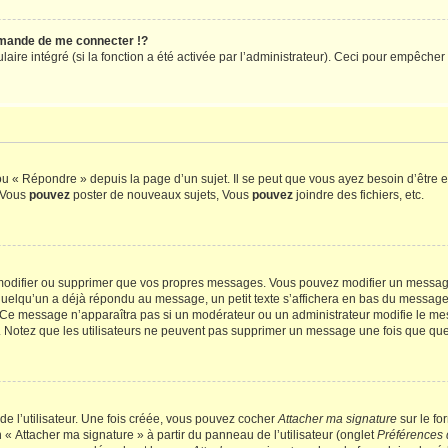
mande de me connecter !?
re intégré (si la fonction a été activée par l’administrateur). Ceci pour empêcher l’u
 « Répondre » depuis la page d’un sujet. Il se peut que vous ayez besoin d’être e
: Vous
pouvez
poster de nouveaux sujets, Vous
pouvez
joindre des fichiers, etc.
modifier ou supprimer que vos propres messages. Vous pouvez modifier un message
lqu’un a déjà répondu au message, un petit texte s’affichera en bas du message ind
n. Ce message n’apparaîtra pas si un modérateur ou un administrateur modifie le mes
ive. Notez que les utilisateurs ne peuvent pas supprimer un message une fois que qu
e l’utilisateur. Une fois créée, vous pouvez cocher
Attacher ma signature
sur le fo
 « Attacher ma signature » à partir du panneau de l’utilisateur (onglet
Préférences 