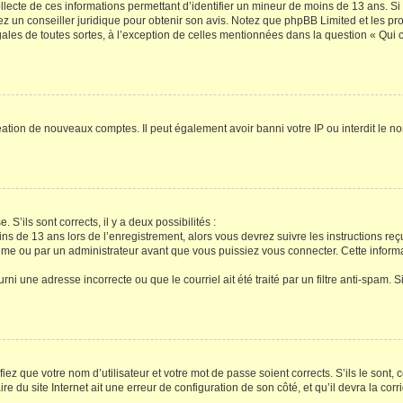
ollecte de ces informations permettant d’identifier un mineur de moins de 13 ans. S
tez un conseiller juridique pour obtenir son avis. Notez que phpBB Limited et les pr
gales de toutes sortes, à l’exception de celles mentionnées dans la question « Qui
réation de nouveaux comptes. Il peut également avoir banni votre IP ou interdit le no
 S’ils sont corrects, il y a deux possibilités :
ins de 13 ans lors de l’enregistrement, alors vous devrez suivre les instructions r
me ou par un administrateur avant que vous puissiez vous connecter. Cette informat
rni une adresse incorrecte ou que le courriel ait été traité par un filtre anti-spam. S
iez que votre nom d’utilisateur et votre mot de passe soient corrects. S’ils le sont,
e du site Internet ait une erreur de configuration de son côté, et qu’il devra la corri