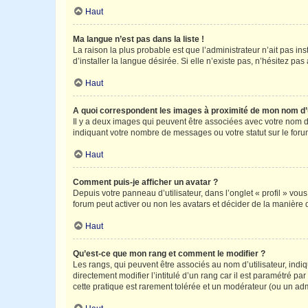
Haut
Ma langue n’est pas dans la liste !
La raison la plus probable est que l’administrateur n’ait pas 
d’installer la langue désirée. Si elle n’existe pas, n’hésitez pa
Haut
A quoi correspondent les images à proximité de mon nom d’u
Il y a deux images qui peuvent être associées avec votre nom d’
indiquant votre nombre de messages ou votre statut sur le fo
Haut
Comment puis-je afficher un avatar ?
Depuis votre panneau d’utilisateur, dans l’onglet « profil » vou
forum peut activer ou non les avatars et décider de la manière d
Haut
Qu’est-ce que mon rang et comment le modifier ?
Les rangs, qui peuvent être associés au nom d’utilisateur, ind
directement modifier l’intitulé d’un rang car il est paramétré p
cette pratique est rarement tolérée et un modérateur (ou un ad