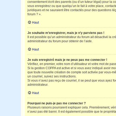
consentement écrit des parents (ou d’un tuteur légal) pour la c
vous enregistrez ou que quelqu’un le fait à votre place, contac
juridiques et ne sauraient être contactés pour des questions lé
forum ? ».
Haut
Je souhaite m’enregistrer, mais je n’y parviens pas !
Il est possible qu’un administrateur du forum ait désactivé la c
administrateur du forum pour obtenir de l’aide.
Haut
Je suis enregistré mais je ne peux pas me connecter !
Vérifiez, en premier, votre nom d’utilisateur et votre mot de passe.
Si la gestion COPPA est active et si vous avez indiqué avoir mo
que toute nouvelle création de compte soit activée par vous-mê
un courriel, suivez ses instructions.
Si vous n’avez pas reçu de courriel, il se peut que vous ayez fou
administrateur.
Haut
Pourquoi ne puis-je pas me connecter ?
Plusieurs raisons pourraient expliquer cela. Premièrement, vérif
n’avez pas été banni. Il est également possible que le propriétair