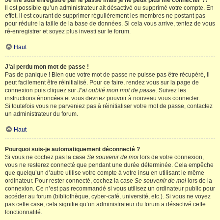
Je me suis enregistré par le passé mais je ne peux plus me connecter ?!
Il est possible qu’un administrateur ait désactivé ou supprimé votre compte. En
effet, il est courant de supprimer régulièrement les membres ne postant pas
pour réduire la taille de la base de données. Si cela vous arrive, tentez de vous
ré-enregistrer et soyez plus investi sur le forum.
Haut
J’ai perdu mon mot de passe !
Pas de panique ! Bien que votre mot de passe ne puisse pas être récupéré, il
peut facilement être réinitialisé. Pour ce faire, rendez vous sur la page de
connexion puis cliquez sur
J’ai oublié mon mot de passe
. Suivez les
instructions énoncées et vous devriez pouvoir à nouveau vous connecter.
Si toutefois vous ne parveniez pas à réinitialiser votre mot de passe, contactez
un administrateur du forum.
Haut
Pourquoi suis-je automatiquement déconnecté ?
Si vous ne cochez pas la case
Se souvenir de moi
lors de votre connexion,
vous ne resterez connecté que pendant une durée déterminée. Cela empêche
que quelqu’un d’autre utilise votre compte à votre insu en utilisant le même
ordinateur. Pour rester connecté, cochez la case
Se souvenir de moi
lors de la
connexion. Ce n’est pas recommandé si vous utilisez un ordinateur public pour
accéder au forum (bibliothèque, cyber-café, université, etc.). Si vous ne voyez
pas cette case, cela signifie qu’un administrateur du forum a désactivé cette
fonctionnalité.