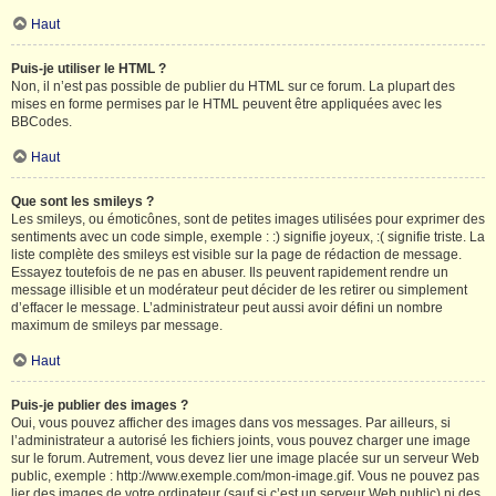
Haut
Puis-je utiliser le HTML ?
Non, il n’est pas possible de publier du HTML sur ce forum. La plupart des
mises en forme permises par le HTML peuvent être appliquées avec les
BBCodes.
Haut
Que sont les smileys ?
Les smileys, ou émoticônes, sont de petites images utilisées pour exprimer des
sentiments avec un code simple, exemple : :) signifie joyeux, :( signifie triste. La
liste complète des smileys est visible sur la page de rédaction de message.
Essayez toutefois de ne pas en abuser. Ils peuvent rapidement rendre un
message illisible et un modérateur peut décider de les retirer ou simplement
d’effacer le message. L’administrateur peut aussi avoir défini un nombre
maximum de smileys par message.
Haut
Puis-je publier des images ?
Oui, vous pouvez afficher des images dans vos messages. Par ailleurs, si
l’administrateur a autorisé les fichiers joints, vous pouvez charger une image
sur le forum. Autrement, vous devez lier une image placée sur un serveur Web
public, exemple : http://www.exemple.com/mon-image.gif. Vous ne pouvez pas
lier des images de votre ordinateur (sauf si c’est un serveur Web public) ni des