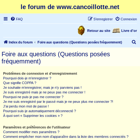
le forum de www.cancoillotte.net
FAQ
S’enregistrer
Connexion
Retour au site
Livre d'or
R
Index du forum
Foire aux questions (Questions posées fréquemment)
e
Foire aux questions (Questions posées
c
fréquemment)
h
e
Problèmes de connexion et d’enregistrement
Pourquoi dois-je m’enregistrer ?
r
Que signifie COPPA ?
c
Je souhaite m’enregistrer, mais je n’y parviens pas !
Je suis enregistré mais je ne peux pas me connecter !
h
Pourquoi ne puis-je pas me connecter ?
Je me suis enregistré par le passé mais je ne peux plus me connecter ?!
e
J’ai perdu mon mot de passe !
r
Pourquoi suis-je automatiquement déconnecté ?
À quoi sert « Supprimer les cookies » ?
Paramètres et préférences de l’utilisateur
Comment modifier mes paramètres ?
Comment empêcher mon nom d’apparaître dans la liste des membres connectés ?