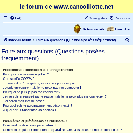
le forum de www.cancoillotte.net
FAQ
S’enregistrer
Connexion
Retour au site
Livre d'or
R
Index du forum
Foire aux questions (Questions posées fréquemment)
e
Foire aux questions (Questions posées
c
fréquemment)
h
e
Problèmes de connexion et d’enregistrement
Pourquoi dois-je m’enregistrer ?
r
Que signifie COPPA ?
c
Je souhaite m’enregistrer, mais je n’y parviens pas !
Je suis enregistré mais je ne peux pas me connecter !
h
Pourquoi ne puis-je pas me connecter ?
Je me suis enregistré par le passé mais je ne peux plus me connecter ?!
e
J’ai perdu mon mot de passe !
r
Pourquoi suis-je automatiquement déconnecté ?
À quoi sert « Supprimer les cookies » ?
Paramètres et préférences de l’utilisateur
Comment modifier mes paramètres ?
Comment empêcher mon nom d’apparaître dans la liste des membres connectés ?