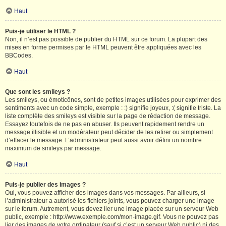
Haut
Puis-je utiliser le HTML ?
Non, il n’est pas possible de publier du HTML sur ce forum. La plupart des
mises en forme permises par le HTML peuvent être appliquées avec les
BBCodes.
Haut
Que sont les smileys ?
Les smileys, ou émoticônes, sont de petites images utilisées pour exprimer des
sentiments avec un code simple, exemple : :) signifie joyeux, :( signifie triste. La
liste complète des smileys est visible sur la page de rédaction de message.
Essayez toutefois de ne pas en abuser. Ils peuvent rapidement rendre un
message illisible et un modérateur peut décider de les retirer ou simplement
d’effacer le message. L’administrateur peut aussi avoir défini un nombre
maximum de smileys par message.
Haut
Puis-je publier des images ?
Oui, vous pouvez afficher des images dans vos messages. Par ailleurs, si
l’administrateur a autorisé les fichiers joints, vous pouvez charger une image
sur le forum. Autrement, vous devez lier une image placée sur un serveur Web
public, exemple : http://www.exemple.com/mon-image.gif. Vous ne pouvez pas
lier des images de votre ordinateur (sauf si c’est un serveur Web public) ni des