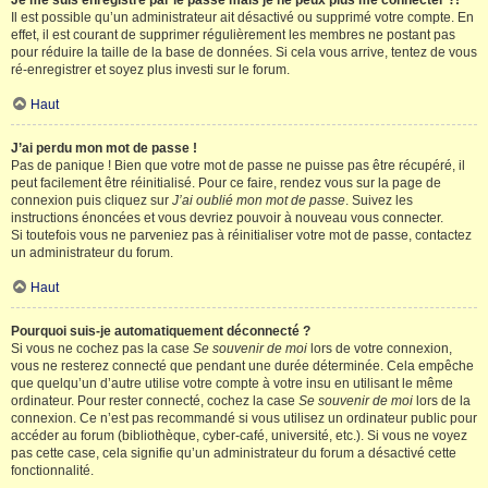
Je me suis enregistré par le passé mais je ne peux plus me connecter ?!
Il est possible qu’un administrateur ait désactivé ou supprimé votre compte. En
effet, il est courant de supprimer régulièrement les membres ne postant pas
pour réduire la taille de la base de données. Si cela vous arrive, tentez de vous
ré-enregistrer et soyez plus investi sur le forum.
Haut
J’ai perdu mon mot de passe !
Pas de panique ! Bien que votre mot de passe ne puisse pas être récupéré, il
peut facilement être réinitialisé. Pour ce faire, rendez vous sur la page de
connexion puis cliquez sur
J’ai oublié mon mot de passe
. Suivez les
instructions énoncées et vous devriez pouvoir à nouveau vous connecter.
Si toutefois vous ne parveniez pas à réinitialiser votre mot de passe, contactez
un administrateur du forum.
Haut
Pourquoi suis-je automatiquement déconnecté ?
Si vous ne cochez pas la case
Se souvenir de moi
lors de votre connexion,
vous ne resterez connecté que pendant une durée déterminée. Cela empêche
que quelqu’un d’autre utilise votre compte à votre insu en utilisant le même
ordinateur. Pour rester connecté, cochez la case
Se souvenir de moi
lors de la
connexion. Ce n’est pas recommandé si vous utilisez un ordinateur public pour
accéder au forum (bibliothèque, cyber-café, université, etc.). Si vous ne voyez
pas cette case, cela signifie qu’un administrateur du forum a désactivé cette
fonctionnalité.