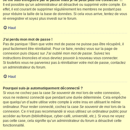
Je me suis enregistré par le passé mais je ne peux plus me connecter ?!
Il est possible qu’un administrateur ait désactivé ou supprimé votre compte. En
effet, il est courant de supprimer régulièrement les membres ne postant pas
pour réduire la taille de la base de données. Si cela vous arrive, tentez de vous
ré-enregistrer et soyez plus investi sur le forum.
Haut
J’ai perdu mon mot de passe !
Pas de panique ! Bien que votre mot de passe ne puisse pas être récupéré, il
peut facilement être réinitialisé. Pour ce faire, rendez vous sur la page de
connexion puis cliquez sur
J’ai oublié mon mot de passe
. Suivez les
instructions énoncées et vous devriez pouvoir à nouveau vous connecter.
Si toutefois vous ne parveniez pas à réinitialiser votre mot de passe, contactez
un administrateur du forum.
Haut
Pourquoi suis-je automatiquement déconnecté ?
Si vous ne cochez pas la case
Se souvenir de moi
lors de votre connexion,
vous ne resterez connecté que pendant une durée déterminée. Cela empêche
que quelqu’un d’autre utilise votre compte à votre insu en utilisant le même
ordinateur. Pour rester connecté, cochez la case
Se souvenir de moi
lors de la
connexion. Ce n’est pas recommandé si vous utilisez un ordinateur public pour
accéder au forum (bibliothèque, cyber-café, université, etc.). Si vous ne voyez
pas cette case, cela signifie qu’un administrateur du forum a désactivé cette
fonctionnalité.