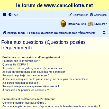
le forum de www.cancoillotte.net
FAQ
S’enregistrer
Connexion
Retour au site
Livre d'or
R
Index du forum
Foire aux questions (Questions posées fréquemment)
e
Foire aux questions (Questions posées
c
fréquemment)
h
e
Problèmes de connexion et d’enregistrement
Pourquoi dois-je m’enregistrer ?
r
Que signifie COPPA ?
c
Je souhaite m’enregistrer, mais je n’y parviens pas !
Je suis enregistré mais je ne peux pas me connecter !
h
Pourquoi ne puis-je pas me connecter ?
Je me suis enregistré par le passé mais je ne peux plus me connecter ?!
e
J’ai perdu mon mot de passe !
r
Pourquoi suis-je automatiquement déconnecté ?
À quoi sert « Supprimer les cookies » ?
Paramètres et préférences de l’utilisateur
Comment modifier mes paramètres ?
Comment empêcher mon nom d’apparaître dans la liste des membres connectés ?