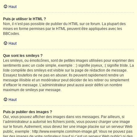
Haut
Puis-je utiliser le HTML ?
Non, il n’est pas possible de publier du HTML sur ce forum. La plupart des
mises en forme permises par le HTML peuvent être appliquées avec les
BBCodes.
Haut
Que sont les smileys ?
Les smileys, ou émoticônes, sont de petites images utilisées pour exprimer des
sentiments avec un code simple, exemple : :) signifie joyeux, :( signifie triste. La
liste complète des smileys est visible sur la page de rédaction de message.
Essayez toutefois de ne pas en abuser. Ils peuvent rapidement rendre un
message illisible et un modérateur peut décider de les retirer ou simplement
d’effacer le message. L’administrateur peut aussi avoir défini un nombre
maximum de smileys par message.
Haut
Puis-je publier des images ?
Oui, vous pouvez afficher des images dans vos messages. Par ailleurs, si
l’administrateur a autorisé les fichiers joints, vous pouvez charger une image
sur le forum. Autrement, vous devez lier une image placée sur un serveur Web
public, exemple : http://www.exemple.com/mon-image.gif. Vous ne pouvez pas
lier des images de votre ordinateur (sauf si c’est un serveur Web public) ni des