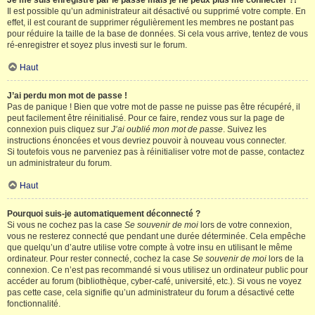
Je me suis enregistré par le passé mais je ne peux plus me connecter ?!
Il est possible qu’un administrateur ait désactivé ou supprimé votre compte. En
effet, il est courant de supprimer régulièrement les membres ne postant pas
pour réduire la taille de la base de données. Si cela vous arrive, tentez de vous
ré-enregistrer et soyez plus investi sur le forum.
Haut
J’ai perdu mon mot de passe !
Pas de panique ! Bien que votre mot de passe ne puisse pas être récupéré, il
peut facilement être réinitialisé. Pour ce faire, rendez vous sur la page de
connexion puis cliquez sur
J’ai oublié mon mot de passe
. Suivez les
instructions énoncées et vous devriez pouvoir à nouveau vous connecter.
Si toutefois vous ne parveniez pas à réinitialiser votre mot de passe, contactez
un administrateur du forum.
Haut
Pourquoi suis-je automatiquement déconnecté ?
Si vous ne cochez pas la case
Se souvenir de moi
lors de votre connexion,
vous ne resterez connecté que pendant une durée déterminée. Cela empêche
que quelqu’un d’autre utilise votre compte à votre insu en utilisant le même
ordinateur. Pour rester connecté, cochez la case
Se souvenir de moi
lors de la
connexion. Ce n’est pas recommandé si vous utilisez un ordinateur public pour
accéder au forum (bibliothèque, cyber-café, université, etc.). Si vous ne voyez
pas cette case, cela signifie qu’un administrateur du forum a désactivé cette
fonctionnalité.