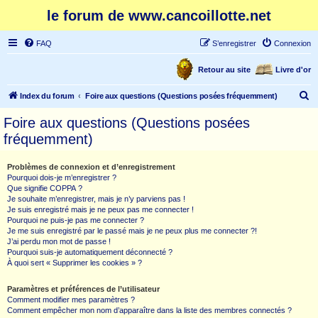
le forum de www.cancoillotte.net
FAQ
S’enregistrer
Connexion
Retour au site
Livre d'or
R
Index du forum
Foire aux questions (Questions posées fréquemment)
e
Foire aux questions (Questions posées
c
fréquemment)
h
e
Problèmes de connexion et d’enregistrement
Pourquoi dois-je m’enregistrer ?
r
Que signifie COPPA ?
c
Je souhaite m’enregistrer, mais je n’y parviens pas !
Je suis enregistré mais je ne peux pas me connecter !
h
Pourquoi ne puis-je pas me connecter ?
Je me suis enregistré par le passé mais je ne peux plus me connecter ?!
e
J’ai perdu mon mot de passe !
r
Pourquoi suis-je automatiquement déconnecté ?
À quoi sert « Supprimer les cookies » ?
Paramètres et préférences de l’utilisateur
Comment modifier mes paramètres ?
Comment empêcher mon nom d’apparaître dans la liste des membres connectés ?