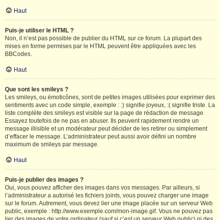
Haut
Puis-je utiliser le HTML ?
Non, il n’est pas possible de publier du HTML sur ce forum. La plupart des
mises en forme permises par le HTML peuvent être appliquées avec les
BBCodes.
Haut
Que sont les smileys ?
Les smileys, ou émoticônes, sont de petites images utilisées pour exprimer des
sentiments avec un code simple, exemple : :) signifie joyeux, :( signifie triste. La
liste complète des smileys est visible sur la page de rédaction de message.
Essayez toutefois de ne pas en abuser. Ils peuvent rapidement rendre un
message illisible et un modérateur peut décider de les retirer ou simplement
d’effacer le message. L’administrateur peut aussi avoir défini un nombre
maximum de smileys par message.
Haut
Puis-je publier des images ?
Oui, vous pouvez afficher des images dans vos messages. Par ailleurs, si
l’administrateur a autorisé les fichiers joints, vous pouvez charger une image
sur le forum. Autrement, vous devez lier une image placée sur un serveur Web
public, exemple : http://www.exemple.com/mon-image.gif. Vous ne pouvez pas
lier des images de votre ordinateur (sauf si c’est un serveur Web public) ni des