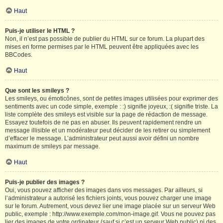
Haut
Puis-je utiliser le HTML ?
Non, il n’est pas possible de publier du HTML sur ce forum. La plupart des
mises en forme permises par le HTML peuvent être appliquées avec les
BBCodes.
Haut
Que sont les smileys ?
Les smileys, ou émoticônes, sont de petites images utilisées pour exprimer des
sentiments avec un code simple, exemple : :) signifie joyeux, :( signifie triste. La
liste complète des smileys est visible sur la page de rédaction de message.
Essayez toutefois de ne pas en abuser. Ils peuvent rapidement rendre un
message illisible et un modérateur peut décider de les retirer ou simplement
d’effacer le message. L’administrateur peut aussi avoir défini un nombre
maximum de smileys par message.
Haut
Puis-je publier des images ?
Oui, vous pouvez afficher des images dans vos messages. Par ailleurs, si
l’administrateur a autorisé les fichiers joints, vous pouvez charger une image
sur le forum. Autrement, vous devez lier une image placée sur un serveur Web
public, exemple : http://www.exemple.com/mon-image.gif. Vous ne pouvez pas
lier des images de votre ordinateur (sauf si c’est un serveur Web public) ni des