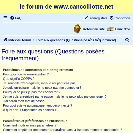
le forum de www.cancoillotte.net
FAQ
S’enregistrer
Connexion
Retour au site
Livre d'or
R
Index du forum
Foire aux questions (Questions posées fréquemment)
e
Foire aux questions (Questions posées
c
fréquemment)
h
e
Problèmes de connexion et d’enregistrement
Pourquoi dois-je m’enregistrer ?
r
Que signifie COPPA ?
c
Je souhaite m’enregistrer, mais je n’y parviens pas !
Je suis enregistré mais je ne peux pas me connecter !
h
Pourquoi ne puis-je pas me connecter ?
Je me suis enregistré par le passé mais je ne peux plus me connecter ?!
e
J’ai perdu mon mot de passe !
r
Pourquoi suis-je automatiquement déconnecté ?
À quoi sert « Supprimer les cookies » ?
Paramètres et préférences de l’utilisateur
Comment modifier mes paramètres ?
Comment empêcher mon nom d’apparaître dans la liste des membres connectés ?