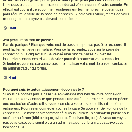
Je me suis enregistré par le passé mais je ne peux plus me connecter ?!
Il est possible qu’un administrateur ait désactivé ou supprimé votre compte. En
effet, il est courant de supprimer régulièrement les membres ne postant pas
pour réduire la taille de la base de données. Si cela vous arrive, tentez de vous
ré-enregistrer et soyez plus investi sur le forum.
Haut
J’ai perdu mon mot de passe !
Pas de panique ! Bien que votre mot de passe ne puisse pas être récupéré, il
peut facilement être réinitialisé. Pour ce faire, rendez vous sur la page de
connexion puis cliquez sur
J’ai oublié mon mot de passe
. Suivez les
instructions énoncées et vous devriez pouvoir à nouveau vous connecter.
Si toutefois vous ne parveniez pas à réinitialiser votre mot de passe, contactez
un administrateur du forum.
Haut
Pourquoi suis-je automatiquement déconnecté ?
Si vous ne cochez pas la case
Se souvenir de moi
lors de votre connexion,
vous ne resterez connecté que pendant une durée déterminée. Cela empêche
que quelqu’un d’autre utilise votre compte à votre insu en utilisant le même
ordinateur. Pour rester connecté, cochez la case
Se souvenir de moi
lors de la
connexion. Ce n’est pas recommandé si vous utilisez un ordinateur public pour
accéder au forum (bibliothèque, cyber-café, université, etc.). Si vous ne voyez
pas cette case, cela signifie qu’un administrateur du forum a désactivé cette
fonctionnalité.