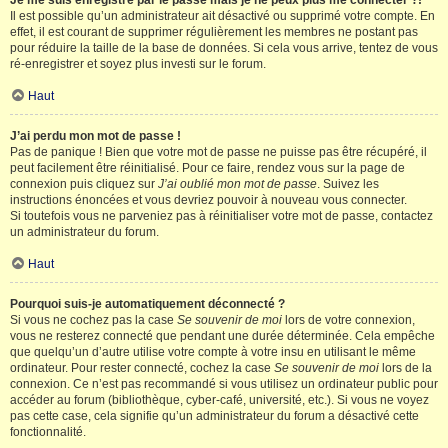
Je me suis enregistré par le passé mais je ne peux plus me connecter ?!
Il est possible qu’un administrateur ait désactivé ou supprimé votre compte. En
effet, il est courant de supprimer régulièrement les membres ne postant pas
pour réduire la taille de la base de données. Si cela vous arrive, tentez de vous
ré-enregistrer et soyez plus investi sur le forum.
Haut
J’ai perdu mon mot de passe !
Pas de panique ! Bien que votre mot de passe ne puisse pas être récupéré, il
peut facilement être réinitialisé. Pour ce faire, rendez vous sur la page de
connexion puis cliquez sur
J’ai oublié mon mot de passe
. Suivez les
instructions énoncées et vous devriez pouvoir à nouveau vous connecter.
Si toutefois vous ne parveniez pas à réinitialiser votre mot de passe, contactez
un administrateur du forum.
Haut
Pourquoi suis-je automatiquement déconnecté ?
Si vous ne cochez pas la case
Se souvenir de moi
lors de votre connexion,
vous ne resterez connecté que pendant une durée déterminée. Cela empêche
que quelqu’un d’autre utilise votre compte à votre insu en utilisant le même
ordinateur. Pour rester connecté, cochez la case
Se souvenir de moi
lors de la
connexion. Ce n’est pas recommandé si vous utilisez un ordinateur public pour
accéder au forum (bibliothèque, cyber-café, université, etc.). Si vous ne voyez
pas cette case, cela signifie qu’un administrateur du forum a désactivé cette
fonctionnalité.