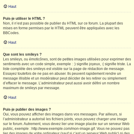
Haut
Puis-je utiliser le HTML ?
Non, il n’est pas possible de publier du HTML sur ce forum. La plupart des
mises en forme permises par le HTML peuvent être appliquées avec les
BBCodes.
Haut
Que sont les smileys ?
Les smileys, ou émoticônes, sont de petites images utilisées pour exprimer des
sentiments avec un code simple, exemple : :) signifie joyeux, :( signifie triste. La
liste complète des smileys est visible sur la page de rédaction de message.
Essayez toutefois de ne pas en abuser. Ils peuvent rapidement rendre un
message illisible et un modérateur peut décider de les retirer ou simplement
d’effacer le message. L’administrateur peut aussi avoir défini un nombre
maximum de smileys par message.
Haut
Puis-je publier des images ?
Oui, vous pouvez afficher des images dans vos messages. Par ailleurs, si
l’administrateur a autorisé les fichiers joints, vous pouvez charger une image
sur le forum. Autrement, vous devez lier une image placée sur un serveur Web
public, exemple : http://www.exemple.com/mon-image.gif. Vous ne pouvez pas
lier des images de votre ordinateur (sauf si c’est un serveur Web public) ni des