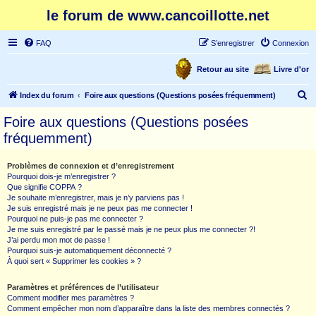
le forum de www.cancoillotte.net
FAQ
S’enregistrer
Connexion
Retour au site
Livre d'or
R
Index du forum
Foire aux questions (Questions posées fréquemment)
e
Foire aux questions (Questions posées
c
fréquemment)
h
e
Problèmes de connexion et d’enregistrement
Pourquoi dois-je m’enregistrer ?
r
Que signifie COPPA ?
c
Je souhaite m’enregistrer, mais je n’y parviens pas !
Je suis enregistré mais je ne peux pas me connecter !
h
Pourquoi ne puis-je pas me connecter ?
Je me suis enregistré par le passé mais je ne peux plus me connecter ?!
e
J’ai perdu mon mot de passe !
r
Pourquoi suis-je automatiquement déconnecté ?
À quoi sert « Supprimer les cookies » ?
Paramètres et préférences de l’utilisateur
Comment modifier mes paramètres ?
Comment empêcher mon nom d’apparaître dans la liste des membres connectés ?