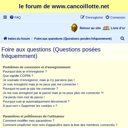
le forum de www.cancoillotte.net
FAQ
S’enregistrer
Connexion
Retour au site
Livre d'or
R
Index du forum
Foire aux questions (Questions posées fréquemment)
e
Foire aux questions (Questions posées
c
fréquemment)
h
e
Problèmes de connexion et d’enregistrement
Pourquoi dois-je m’enregistrer ?
r
Que signifie COPPA ?
c
Je souhaite m’enregistrer, mais je n’y parviens pas !
Je suis enregistré mais je ne peux pas me connecter !
h
Pourquoi ne puis-je pas me connecter ?
Je me suis enregistré par le passé mais je ne peux plus me connecter ?!
e
J’ai perdu mon mot de passe !
r
Pourquoi suis-je automatiquement déconnecté ?
À quoi sert « Supprimer les cookies » ?
Paramètres et préférences de l’utilisateur
Comment modifier mes paramètres ?
Comment empêcher mon nom d’apparaître dans la liste des membres connectés ?