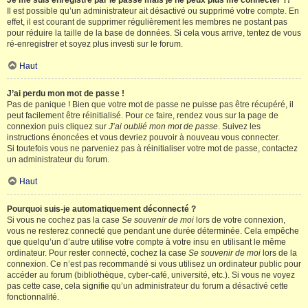
Je me suis enregistré par le passé mais je ne peux plus me connecter ?!
Il est possible qu’un administrateur ait désactivé ou supprimé votre compte. En
effet, il est courant de supprimer régulièrement les membres ne postant pas
pour réduire la taille de la base de données. Si cela vous arrive, tentez de vous
ré-enregistrer et soyez plus investi sur le forum.
Haut
J’ai perdu mon mot de passe !
Pas de panique ! Bien que votre mot de passe ne puisse pas être récupéré, il
peut facilement être réinitialisé. Pour ce faire, rendez vous sur la page de
connexion puis cliquez sur
J’ai oublié mon mot de passe
. Suivez les
instructions énoncées et vous devriez pouvoir à nouveau vous connecter.
Si toutefois vous ne parveniez pas à réinitialiser votre mot de passe, contactez
un administrateur du forum.
Haut
Pourquoi suis-je automatiquement déconnecté ?
Si vous ne cochez pas la case
Se souvenir de moi
lors de votre connexion,
vous ne resterez connecté que pendant une durée déterminée. Cela empêche
que quelqu’un d’autre utilise votre compte à votre insu en utilisant le même
ordinateur. Pour rester connecté, cochez la case
Se souvenir de moi
lors de la
connexion. Ce n’est pas recommandé si vous utilisez un ordinateur public pour
accéder au forum (bibliothèque, cyber-café, université, etc.). Si vous ne voyez
pas cette case, cela signifie qu’un administrateur du forum a désactivé cette
fonctionnalité.