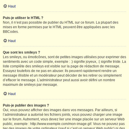
Haut
Puis-je utiliser le HTML ?
Non, il n’est pas possible de publier du HTML sur ce forum. La plupart des
mises en forme permises par le HTML peuvent être appliquées avec les
BBCodes.
Haut
Que sont les smileys ?
Les smileys, ou émoticônes, sont de petites images utilisées pour exprimer des
sentiments avec un code simple, exemple : :) signifie joyeux, :( signifie triste. La
liste complète des smileys est visible sur la page de rédaction de message.
Essayez toutefois de ne pas en abuser. Ils peuvent rapidement rendre un
message illisible et un modérateur peut décider de les retirer ou simplement
d’effacer le message. L’administrateur peut aussi avoir défini un nombre
maximum de smileys par message.
Haut
Puis-je publier des images ?
Oui, vous pouvez afficher des images dans vos messages. Par ailleurs, si
l’administrateur a autorisé les fichiers joints, vous pouvez charger une image
sur le forum. Autrement, vous devez lier une image placée sur un serveur Web
public, exemple : http://www.exemple.com/mon-image.gif. Vous ne pouvez pas
lier des images de votre ordinateur (sauf si c’est un serveur Web public) ni des