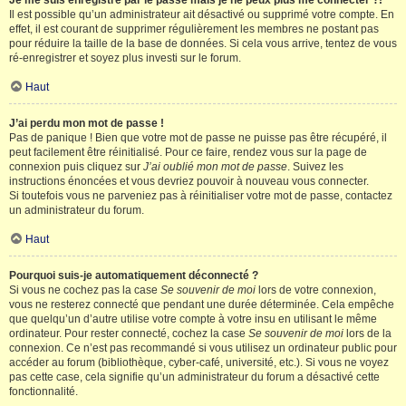
Je me suis enregistré par le passé mais je ne peux plus me connecter ?!
Il est possible qu’un administrateur ait désactivé ou supprimé votre compte. En
effet, il est courant de supprimer régulièrement les membres ne postant pas
pour réduire la taille de la base de données. Si cela vous arrive, tentez de vous
ré-enregistrer et soyez plus investi sur le forum.
Haut
J’ai perdu mon mot de passe !
Pas de panique ! Bien que votre mot de passe ne puisse pas être récupéré, il
peut facilement être réinitialisé. Pour ce faire, rendez vous sur la page de
connexion puis cliquez sur
J’ai oublié mon mot de passe
. Suivez les
instructions énoncées et vous devriez pouvoir à nouveau vous connecter.
Si toutefois vous ne parveniez pas à réinitialiser votre mot de passe, contactez
un administrateur du forum.
Haut
Pourquoi suis-je automatiquement déconnecté ?
Si vous ne cochez pas la case
Se souvenir de moi
lors de votre connexion,
vous ne resterez connecté que pendant une durée déterminée. Cela empêche
que quelqu’un d’autre utilise votre compte à votre insu en utilisant le même
ordinateur. Pour rester connecté, cochez la case
Se souvenir de moi
lors de la
connexion. Ce n’est pas recommandé si vous utilisez un ordinateur public pour
accéder au forum (bibliothèque, cyber-café, université, etc.). Si vous ne voyez
pas cette case, cela signifie qu’un administrateur du forum a désactivé cette
fonctionnalité.