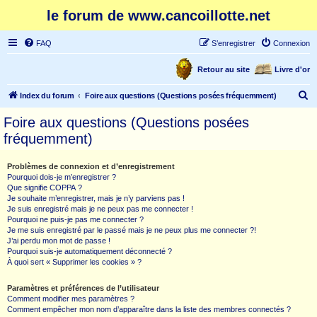
le forum de www.cancoillotte.net
FAQ
S’enregistrer
Connexion
Retour au site
Livre d'or
R
Index du forum
Foire aux questions (Questions posées fréquemment)
e
Foire aux questions (Questions posées
c
fréquemment)
h
e
Problèmes de connexion et d’enregistrement
Pourquoi dois-je m’enregistrer ?
r
Que signifie COPPA ?
c
Je souhaite m’enregistrer, mais je n’y parviens pas !
Je suis enregistré mais je ne peux pas me connecter !
h
Pourquoi ne puis-je pas me connecter ?
Je me suis enregistré par le passé mais je ne peux plus me connecter ?!
e
J’ai perdu mon mot de passe !
r
Pourquoi suis-je automatiquement déconnecté ?
À quoi sert « Supprimer les cookies » ?
Paramètres et préférences de l’utilisateur
Comment modifier mes paramètres ?
Comment empêcher mon nom d’apparaître dans la liste des membres connectés ?