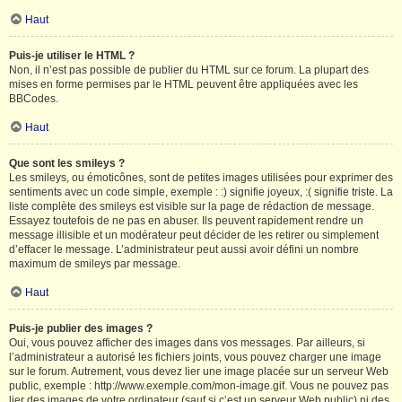
Haut
Puis-je utiliser le HTML ?
Non, il n’est pas possible de publier du HTML sur ce forum. La plupart des
mises en forme permises par le HTML peuvent être appliquées avec les
BBCodes.
Haut
Que sont les smileys ?
Les smileys, ou émoticônes, sont de petites images utilisées pour exprimer des
sentiments avec un code simple, exemple : :) signifie joyeux, :( signifie triste. La
liste complète des smileys est visible sur la page de rédaction de message.
Essayez toutefois de ne pas en abuser. Ils peuvent rapidement rendre un
message illisible et un modérateur peut décider de les retirer ou simplement
d’effacer le message. L’administrateur peut aussi avoir défini un nombre
maximum de smileys par message.
Haut
Puis-je publier des images ?
Oui, vous pouvez afficher des images dans vos messages. Par ailleurs, si
l’administrateur a autorisé les fichiers joints, vous pouvez charger une image
sur le forum. Autrement, vous devez lier une image placée sur un serveur Web
public, exemple : http://www.exemple.com/mon-image.gif. Vous ne pouvez pas
lier des images de votre ordinateur (sauf si c’est un serveur Web public) ni des