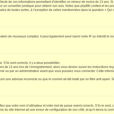
ollecte de ces informations permettant d’identifier un mineur de moins de 13 ans. S
tez un conseiller juridique pour obtenir son avis. Notez que phpBB Limited et les pr
gales de toutes sortes, à l’exception de celles mentionnées dans la question « Qui
réation de nouveaux comptes. Il peut également avoir banni votre IP ou interdit le no
 S’ils sont corrects, il y a deux possibilités :
ins de 13 ans lors de l’enregistrement, alors vous devrez suivre les instructions r
me ou par un administrateur avant que vous puissiez vous connecter. Cette informat
rni une adresse incorrecte ou que le courriel ait été traité par un filtre anti-spam. S
iez que votre nom d’utilisateur et votre mot de passe soient corrects. S’ils le sont,
e du site Internet ait une erreur de configuration de son côté, et qu’il devra la corri