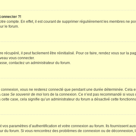
 connecter ?!
votre compte. En effet, il est courant de supprimer régulièrement les membres ne pos
ur le forum.
 récupéré, il peut facilement être réinitialisé. Pour ce faire, rendez vous sur la p
uveau vous connecter.
passe, contactez un administrateur du forum.
e connexion, vous ne resterez connecté que pendant une durée déterminée. Cela em
la case
Se souvenir de moi
lors de la connexion. Ce n’est pas recommandé si vous u
s cette case, cela signifie qu’un administrateur du forum a désactivé cette fonctionna
os paramètres d’authentification et votre connexion au forum. Ils fournissent aussi
teur du forum. Si vous rencontrez des problèmes de connexion ou de déconnexion, l