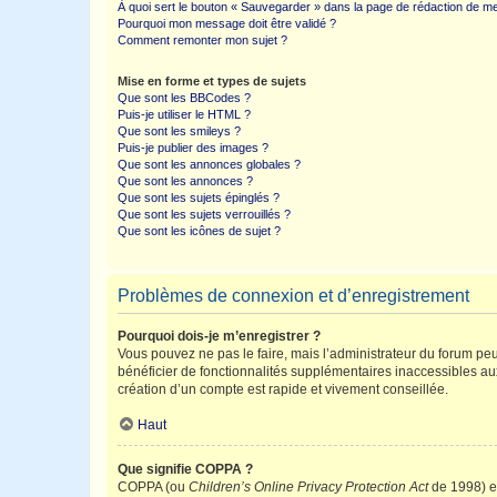
À quoi sert le bouton « Sauvegarder » dans la page de rédaction de 
Pourquoi mon message doit être validé ?
Comment remonter mon sujet ?
Mise en forme et types de sujets
Que sont les BBCodes ?
Puis-je utiliser le HTML ?
Que sont les smileys ?
Puis-je publier des images ?
Que sont les annonces globales ?
Que sont les annonces ?
Que sont les sujets épinglés ?
Que sont les sujets verrouillés ?
Que sont les icônes de sujet ?
Problèmes de connexion et d’enregistrement
Pourquoi dois-je m’enregistrer ?
Vous pouvez ne pas le faire, mais l’administrateur du forum peu
bénéficier de fonctionnalités supplémentaires inaccessibles au
création d’un compte est rapide et vivement conseillée.
Haut
Que signifie COPPA ?
COPPA (ou
Children’s Online Privacy Protection Act
de 1998) es