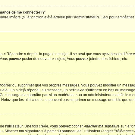
mande de me connecter !?
re intégré (si la fonction a été activée par l’administrateur). Ceci pour empêcher l’u
 « Répondre » depuis la page d’un sujet. Il se peut que vous ayez besoin d’être e
: Vous
pouvez
poster de nouveaux sujets, Vous
pouvez
joindre des fichiers, etc.
modifier ou supprimer que vos propres messages. Vous pouvez modifier un message
lqu’un a déjà répondu au message, un petit texte s’affichera en bas du message ind
n. Ce message n’apparaîtra pas si un modérateur ou un administrateur modifie le mes
ive. Notez que les utilisateurs ne peuvent pas supprimer un message une fois que qu
e l’utilisateur. Une fois créée, vous pouvez cocher
Attacher ma signature
sur le fo
 « Attacher ma signature » à partir du panneau de l’utilisateur (onglet
Préférences 