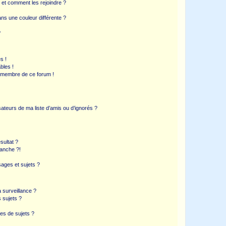
s et comment les rejoindre ?
s une couleur différente ?
?
s !
bles !
n membre de ce forum !
ateurs de ma liste d’amis ou d’ignorés ?
sultat ?
anche ?!
ages et sujets ?
a surveillance ?
 sujets ?
es de sujets ?