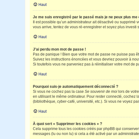
Haut
Je me suis enregistré par le passé mais je ne peux plus me
Il est possible qu’un administrateur ait désactivé ou supprimé 
vous arrive, tentez de vous ré-enregistrer et soyez plus investi s
Haut
J’ai perdu mon mot de passe !
Pas de panique ! Bien que votre mot de passe ne puisse pas être
Suivez les instructions énoncées et vous devriez pouvoir à no
Si toutefois vous ne parveniez pas à réinitialiser votre mot de 
Haut
Pourquoi suis-je automatiquement déconnecté ?
Si vous ne cochez pas la case
Se souvenir de moi
lors de votr
en utilisant le même ordinateur. Pour rester connecté, cochez 
(bibliothèque, cyber-café, université, etc.). Si vous ne voyez pa
Haut
À quoi sert « Supprimer les cookies » ?
Cela supprime tous les cookies créés par phpBB qui conservent v
messages (lu ou non lu) si cela a été activé par un administra