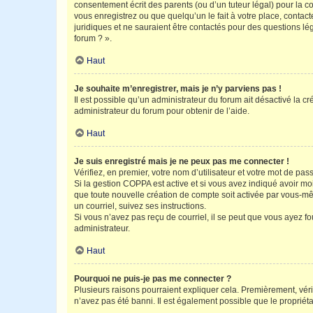
consentement écrit des parents (ou d’un tuteur légal) pour la c
vous enregistrez ou que quelqu’un le fait à votre place, contac
juridiques et ne sauraient être contactés pour des questions lé
forum ? ».
Haut
Je souhaite m’enregistrer, mais je n’y parviens pas !
Il est possible qu’un administrateur du forum ait désactivé la c
administrateur du forum pour obtenir de l’aide.
Haut
Je suis enregistré mais je ne peux pas me connecter !
Vérifiez, en premier, votre nom d’utilisateur et votre mot de passe.
Si la gestion COPPA est active et si vous avez indiqué avoir mo
que toute nouvelle création de compte soit activée par vous-mê
un courriel, suivez ses instructions.
Si vous n’avez pas reçu de courriel, il se peut que vous ayez fou
administrateur.
Haut
Pourquoi ne puis-je pas me connecter ?
Plusieurs raisons pourraient expliquer cela. Premièrement, vérif
n’avez pas été banni. Il est également possible que le propriétair