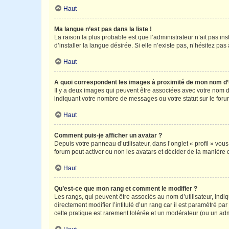
Haut
Ma langue n’est pas dans la liste !
La raison la plus probable est que l’administrateur n’ait pas 
d’installer la langue désirée. Si elle n’existe pas, n’hésitez pa
Haut
A quoi correspondent les images à proximité de mon nom d’u
Il y a deux images qui peuvent être associées avec votre nom d’
indiquant votre nombre de messages ou votre statut sur le fo
Haut
Comment puis-je afficher un avatar ?
Depuis votre panneau d’utilisateur, dans l’onglet « profil » vou
forum peut activer ou non les avatars et décider de la manière d
Haut
Qu’est-ce que mon rang et comment le modifier ?
Les rangs, qui peuvent être associés au nom d’utilisateur, ind
directement modifier l’intitulé d’un rang car il est paramétré p
cette pratique est rarement tolérée et un modérateur (ou un ad