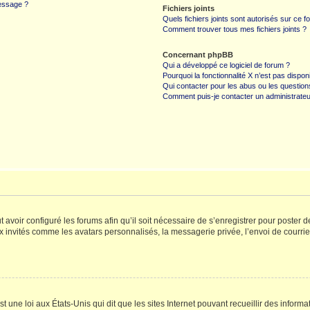
message ?
Fichiers joints
Quels fichiers joints sont autorisés sur ce f
Comment trouver tous mes fichiers joints ?
Concernant phpBB
Qui a développé ce logiciel de forum ?
Pourquoi la fonctionnalité X n’est pas dispon
Qui contacter pour les abus ou les questio
Comment puis-je contacter un administrateu
t avoir configuré les forums afin qu’il soit nécessaire de s’enregistrer pour poster
x invités comme les avatars personnalisés, la messagerie privée, l’envoi de courri
t une loi aux États-Unis qui dit que les sites Internet pouvant recueillir des infor