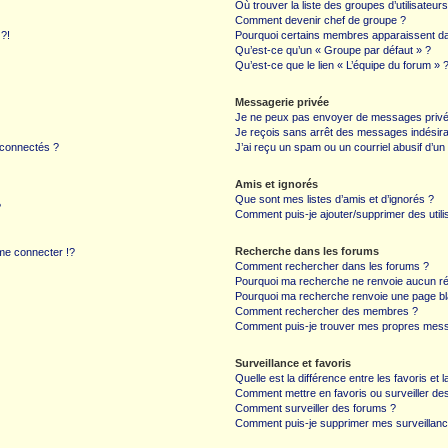
Où trouver la liste des groupes d’utilisateur
Comment devenir chef de groupe ?
 ?!
Pourquoi certains membres apparaissent dan
Qu’est-ce qu’un « Groupe par défaut » ?
Qu’est-ce que le lien « L’équipe du forum » 
Messagerie privée
Je ne peux pas envoyer de messages privé
Je reçois sans arrêt des messages indésira
 connectés ?
J’ai reçu un spam ou un courriel abusif d’u
Amis et ignorés
Que sont mes listes d’amis et d’ignorés ?
?
Comment puis-je ajouter/supprimer des utilis
Recherche dans les forums
e connecter !?
Comment rechercher dans les forums ?
Pourquoi ma recherche ne renvoie aucun ré
Pourquoi ma recherche renvoie une page bl
Comment rechercher des membres ?
Comment puis-je trouver mes propres mess
Surveillance et favoris
Quelle est la différence entre les favoris et l
Comment mettre en favoris ou surveiller des
Comment surveiller des forums ?
Comment puis-je supprimer mes surveillanc