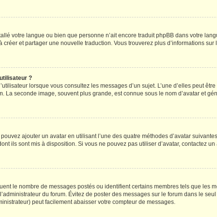
installé votre langue ou bien que personne n’ait encore traduit phpBB dans votre l
s à créer et partager une nouvelle traduction. Vous trouverez plus d’informations sur l
tilisateur ?
utilisateur lorsque vous consultez les messages d’un sujet. L’une d’elles peut êtr
rum. La seconde image, souvent plus grande, est connue sous le nom d’avatar et 
s pouvez ajouter un avatar en utilisant l’une des quatre méthodes d’avatar suivantes 
ont ils sont mis à disposition. Si vous ne pouvez pas utiliser d’avatar, contactez un
iquent le nombre de messages postés ou identifient certains membres tels que les 
ar l’administrateur du forum. Évitez de poster des messages sur le forum dans le seu
ministrateur) peut facilement abaisser votre compteur de messages.