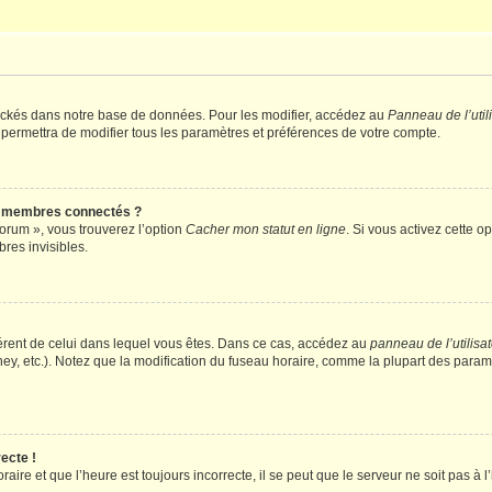
ockés dans notre base de données. Pour les modifier, accédez au
Panneau de l’util
 permettra de modifier tous les paramètres et préférences de votre compte.
s membres connectés ?
forum », vous trouverez l’option
Cacher mon statut en ligne
. Si vous activez cette o
es invisibles.
ifférent de celui dans lequel vous êtes. Dans ce cas, accédez au
panneau de l’utilisa
ney, etc.). Notez que la modification du fuseau horaire, comme la plupart des para
ecte !
aire et que l’heure est toujours incorrecte, il se peut que le serveur ne soit pas à