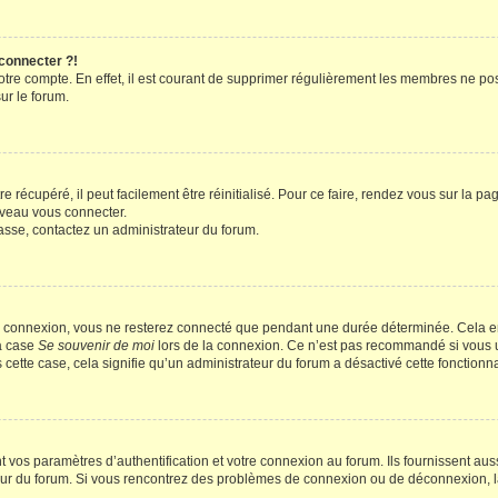
 connecter ?!
votre compte. En effet, il est courant de supprimer régulièrement les membres ne pos
ur le forum.
 récupéré, il peut facilement être réinitialisé. Pour ce faire, rendez vous sur la p
uveau vous connecter.
passe, contactez un administrateur du forum.
e connexion, vous ne resterez connecté que pendant une durée déterminée. Cela em
la case
Se souvenir de moi
lors de la connexion. Ce n’est pas recommandé si vous u
s cette case, cela signifie qu’un administrateur du forum a désactivé cette fonctionna
os paramètres d’authentification et votre connexion au forum. Ils fournissent aussi
teur du forum. Si vous rencontrez des problèmes de connexion ou de déconnexion, l