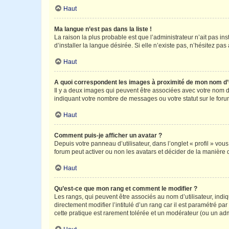
Haut
Ma langue n’est pas dans la liste !
La raison la plus probable est que l’administrateur n’ait pas 
d’installer la langue désirée. Si elle n’existe pas, n’hésitez pa
Haut
A quoi correspondent les images à proximité de mon nom d’u
Il y a deux images qui peuvent être associées avec votre nom d’
indiquant votre nombre de messages ou votre statut sur le fo
Haut
Comment puis-je afficher un avatar ?
Depuis votre panneau d’utilisateur, dans l’onglet « profil » vou
forum peut activer ou non les avatars et décider de la manière d
Haut
Qu’est-ce que mon rang et comment le modifier ?
Les rangs, qui peuvent être associés au nom d’utilisateur, ind
directement modifier l’intitulé d’un rang car il est paramétré p
cette pratique est rarement tolérée et un modérateur (ou un ad