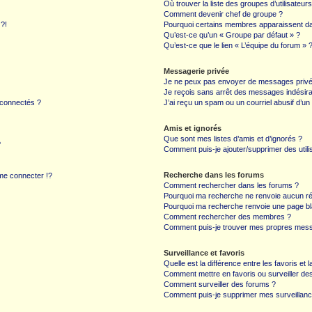
Où trouver la liste des groupes d’utilisateur
Comment devenir chef de groupe ?
 ?!
Pourquoi certains membres apparaissent dan
Qu’est-ce qu’un « Groupe par défaut » ?
Qu’est-ce que le lien « L’équipe du forum » 
Messagerie privée
Je ne peux pas envoyer de messages privé
Je reçois sans arrêt des messages indésira
 connectés ?
J’ai reçu un spam ou un courriel abusif d’u
Amis et ignorés
Que sont mes listes d’amis et d’ignorés ?
?
Comment puis-je ajouter/supprimer des utilis
Recherche dans les forums
e connecter !?
Comment rechercher dans les forums ?
Pourquoi ma recherche ne renvoie aucun ré
Pourquoi ma recherche renvoie une page bl
Comment rechercher des membres ?
Comment puis-je trouver mes propres mess
Surveillance et favoris
Quelle est la différence entre les favoris et l
Comment mettre en favoris ou surveiller des
Comment surveiller des forums ?
Comment puis-je supprimer mes surveillanc