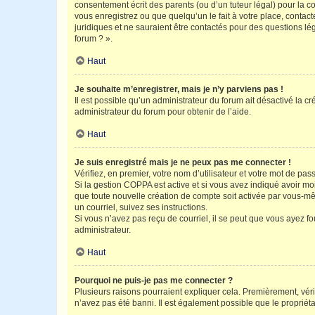
consentement écrit des parents (ou d’un tuteur légal) pour la c
vous enregistrez ou que quelqu’un le fait à votre place, contac
juridiques et ne sauraient être contactés pour des questions lé
forum ? ».
Haut
Je souhaite m’enregistrer, mais je n’y parviens pas !
Il est possible qu’un administrateur du forum ait désactivé la c
administrateur du forum pour obtenir de l’aide.
Haut
Je suis enregistré mais je ne peux pas me connecter !
Vérifiez, en premier, votre nom d’utilisateur et votre mot de passe.
Si la gestion COPPA est active et si vous avez indiqué avoir mo
que toute nouvelle création de compte soit activée par vous-mê
un courriel, suivez ses instructions.
Si vous n’avez pas reçu de courriel, il se peut que vous ayez fou
administrateur.
Haut
Pourquoi ne puis-je pas me connecter ?
Plusieurs raisons pourraient expliquer cela. Premièrement, vérif
n’avez pas été banni. Il est également possible que le propriétair