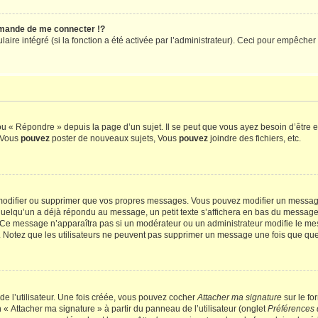
mande de me connecter !?
re intégré (si la fonction a été activée par l’administrateur). Ceci pour empêcher l’u
 « Répondre » depuis la page d’un sujet. Il se peut que vous ayez besoin d’être e
: Vous
pouvez
poster de nouveaux sujets, Vous
pouvez
joindre des fichiers, etc.
modifier ou supprimer que vos propres messages. Vous pouvez modifier un message
lqu’un a déjà répondu au message, un petit texte s’affichera en bas du message ind
n. Ce message n’apparaîtra pas si un modérateur ou un administrateur modifie le mes
ive. Notez que les utilisateurs ne peuvent pas supprimer un message une fois que qu
e l’utilisateur. Une fois créée, vous pouvez cocher
Attacher ma signature
sur le fo
 « Attacher ma signature » à partir du panneau de l’utilisateur (onglet
Préférences 