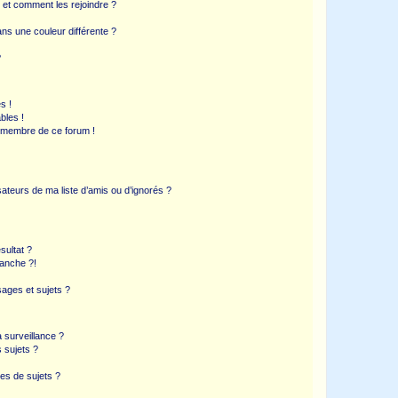
s et comment les rejoindre ?
s une couleur différente ?
?
s !
bles !
n membre de ce forum !
ateurs de ma liste d’amis ou d’ignorés ?
sultat ?
anche ?!
ages et sujets ?
a surveillance ?
 sujets ?
es de sujets ?