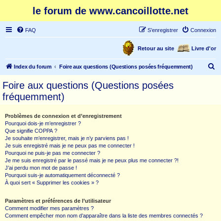
le forum de www.cancoillotte.net
FAQ
S’enregistrer
Connexion
Retour au site
Livre d'or
R
Index du forum
Foire aux questions (Questions posées fréquemment)
e
Foire aux questions (Questions posées
c
fréquemment)
h
e
Problèmes de connexion et d’enregistrement
Pourquoi dois-je m’enregistrer ?
r
Que signifie COPPA ?
c
Je souhaite m’enregistrer, mais je n’y parviens pas !
Je suis enregistré mais je ne peux pas me connecter !
h
Pourquoi ne puis-je pas me connecter ?
Je me suis enregistré par le passé mais je ne peux plus me connecter ?!
e
J’ai perdu mon mot de passe !
r
Pourquoi suis-je automatiquement déconnecté ?
À quoi sert « Supprimer les cookies » ?
Paramètres et préférences de l’utilisateur
Comment modifier mes paramètres ?
Comment empêcher mon nom d’apparaître dans la liste des membres connectés ?