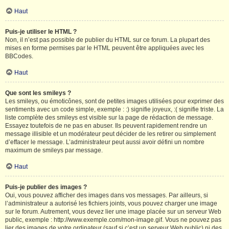
Haut
Puis-je utiliser le HTML ?
Non, il n’est pas possible de publier du HTML sur ce forum. La plupart des
mises en forme permises par le HTML peuvent être appliquées avec les
BBCodes.
Haut
Que sont les smileys ?
Les smileys, ou émoticônes, sont de petites images utilisées pour exprimer des
sentiments avec un code simple, exemple : :) signifie joyeux, :( signifie triste. La
liste complète des smileys est visible sur la page de rédaction de message.
Essayez toutefois de ne pas en abuser. Ils peuvent rapidement rendre un
message illisible et un modérateur peut décider de les retirer ou simplement
d’effacer le message. L’administrateur peut aussi avoir défini un nombre
maximum de smileys par message.
Haut
Puis-je publier des images ?
Oui, vous pouvez afficher des images dans vos messages. Par ailleurs, si
l’administrateur a autorisé les fichiers joints, vous pouvez charger une image
sur le forum. Autrement, vous devez lier une image placée sur un serveur Web
public, exemple : http://www.exemple.com/mon-image.gif. Vous ne pouvez pas
lier des images de votre ordinateur (sauf si c’est un serveur Web public) ni des