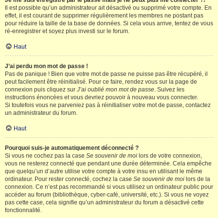
Je me suis enregistré par le passé mais je ne peux plus me connecter ?!
Il est possible qu’un administrateur ait désactivé ou supprimé votre compte. En
effet, il est courant de supprimer régulièrement les membres ne postant pas
pour réduire la taille de la base de données. Si cela vous arrive, tentez de vous
ré-enregistrer et soyez plus investi sur le forum.
Haut
J’ai perdu mon mot de passe !
Pas de panique ! Bien que votre mot de passe ne puisse pas être récupéré, il
peut facilement être réinitialisé. Pour ce faire, rendez vous sur la page de
connexion puis cliquez sur
J’ai oublié mon mot de passe
. Suivez les
instructions énoncées et vous devriez pouvoir à nouveau vous connecter.
Si toutefois vous ne parveniez pas à réinitialiser votre mot de passe, contactez
un administrateur du forum.
Haut
Pourquoi suis-je automatiquement déconnecté ?
Si vous ne cochez pas la case
Se souvenir de moi
lors de votre connexion,
vous ne resterez connecté que pendant une durée déterminée. Cela empêche
que quelqu’un d’autre utilise votre compte à votre insu en utilisant le même
ordinateur. Pour rester connecté, cochez la case
Se souvenir de moi
lors de la
connexion. Ce n’est pas recommandé si vous utilisez un ordinateur public pour
accéder au forum (bibliothèque, cyber-café, université, etc.). Si vous ne voyez
pas cette case, cela signifie qu’un administrateur du forum a désactivé cette
fonctionnalité.