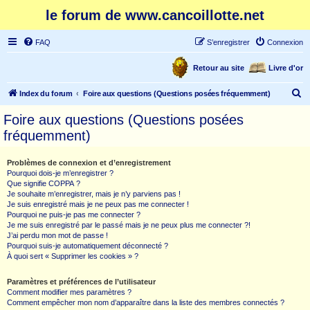
le forum de www.cancoillotte.net
FAQ
S’enregistrer
Connexion
Retour au site
Livre d'or
R
Index du forum
Foire aux questions (Questions posées fréquemment)
e
Foire aux questions (Questions posées
c
fréquemment)
h
e
Problèmes de connexion et d’enregistrement
Pourquoi dois-je m’enregistrer ?
r
Que signifie COPPA ?
c
Je souhaite m’enregistrer, mais je n’y parviens pas !
Je suis enregistré mais je ne peux pas me connecter !
h
Pourquoi ne puis-je pas me connecter ?
Je me suis enregistré par le passé mais je ne peux plus me connecter ?!
e
J’ai perdu mon mot de passe !
r
Pourquoi suis-je automatiquement déconnecté ?
À quoi sert « Supprimer les cookies » ?
Paramètres et préférences de l’utilisateur
Comment modifier mes paramètres ?
Comment empêcher mon nom d’apparaître dans la liste des membres connectés ?