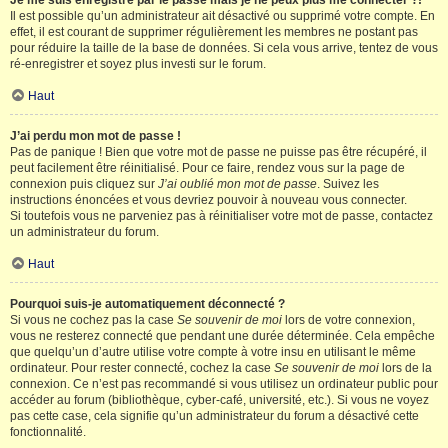
Je me suis enregistré par le passé mais je ne peux plus me connecter ?!
Il est possible qu’un administrateur ait désactivé ou supprimé votre compte. En
effet, il est courant de supprimer régulièrement les membres ne postant pas
pour réduire la taille de la base de données. Si cela vous arrive, tentez de vous
ré-enregistrer et soyez plus investi sur le forum.
Haut
J’ai perdu mon mot de passe !
Pas de panique ! Bien que votre mot de passe ne puisse pas être récupéré, il
peut facilement être réinitialisé. Pour ce faire, rendez vous sur la page de
connexion puis cliquez sur
J’ai oublié mon mot de passe
. Suivez les
instructions énoncées et vous devriez pouvoir à nouveau vous connecter.
Si toutefois vous ne parveniez pas à réinitialiser votre mot de passe, contactez
un administrateur du forum.
Haut
Pourquoi suis-je automatiquement déconnecté ?
Si vous ne cochez pas la case
Se souvenir de moi
lors de votre connexion,
vous ne resterez connecté que pendant une durée déterminée. Cela empêche
que quelqu’un d’autre utilise votre compte à votre insu en utilisant le même
ordinateur. Pour rester connecté, cochez la case
Se souvenir de moi
lors de la
connexion. Ce n’est pas recommandé si vous utilisez un ordinateur public pour
accéder au forum (bibliothèque, cyber-café, université, etc.). Si vous ne voyez
pas cette case, cela signifie qu’un administrateur du forum a désactivé cette
fonctionnalité.