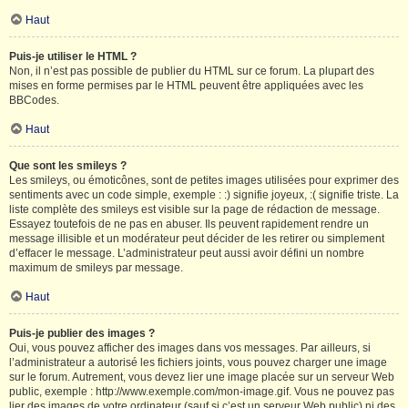
Haut
Puis-je utiliser le HTML ?
Non, il n’est pas possible de publier du HTML sur ce forum. La plupart des
mises en forme permises par le HTML peuvent être appliquées avec les
BBCodes.
Haut
Que sont les smileys ?
Les smileys, ou émoticônes, sont de petites images utilisées pour exprimer des
sentiments avec un code simple, exemple : :) signifie joyeux, :( signifie triste. La
liste complète des smileys est visible sur la page de rédaction de message.
Essayez toutefois de ne pas en abuser. Ils peuvent rapidement rendre un
message illisible et un modérateur peut décider de les retirer ou simplement
d’effacer le message. L’administrateur peut aussi avoir défini un nombre
maximum de smileys par message.
Haut
Puis-je publier des images ?
Oui, vous pouvez afficher des images dans vos messages. Par ailleurs, si
l’administrateur a autorisé les fichiers joints, vous pouvez charger une image
sur le forum. Autrement, vous devez lier une image placée sur un serveur Web
public, exemple : http://www.exemple.com/mon-image.gif. Vous ne pouvez pas
lier des images de votre ordinateur (sauf si c’est un serveur Web public) ni des