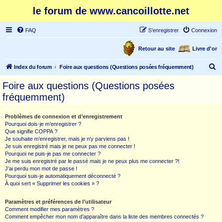
le forum de www.cancoillotte.net
FAQ
S’enregistrer
Connexion
Retour au site
Livre d'or
R
Index du forum
Foire aux questions (Questions posées fréquemment)
e
Foire aux questions (Questions posées
c
fréquemment)
h
e
Problèmes de connexion et d’enregistrement
Pourquoi dois-je m’enregistrer ?
r
Que signifie COPPA ?
c
Je souhaite m’enregistrer, mais je n’y parviens pas !
Je suis enregistré mais je ne peux pas me connecter !
h
Pourquoi ne puis-je pas me connecter ?
Je me suis enregistré par le passé mais je ne peux plus me connecter ?!
e
J’ai perdu mon mot de passe !
r
Pourquoi suis-je automatiquement déconnecté ?
À quoi sert « Supprimer les cookies » ?
Paramètres et préférences de l’utilisateur
Comment modifier mes paramètres ?
Comment empêcher mon nom d’apparaître dans la liste des membres connectés ?