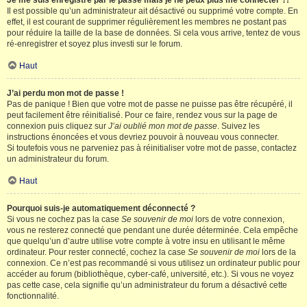
Je me suis enregistré par le passé mais je ne peux plus me connecter ?!
Il est possible qu’un administrateur ait désactivé ou supprimé votre compte. En
effet, il est courant de supprimer régulièrement les membres ne postant pas
pour réduire la taille de la base de données. Si cela vous arrive, tentez de vous
ré-enregistrer et soyez plus investi sur le forum.
Haut
J’ai perdu mon mot de passe !
Pas de panique ! Bien que votre mot de passe ne puisse pas être récupéré, il
peut facilement être réinitialisé. Pour ce faire, rendez vous sur la page de
connexion puis cliquez sur
J’ai oublié mon mot de passe
. Suivez les
instructions énoncées et vous devriez pouvoir à nouveau vous connecter.
Si toutefois vous ne parveniez pas à réinitialiser votre mot de passe, contactez
un administrateur du forum.
Haut
Pourquoi suis-je automatiquement déconnecté ?
Si vous ne cochez pas la case
Se souvenir de moi
lors de votre connexion,
vous ne resterez connecté que pendant une durée déterminée. Cela empêche
que quelqu’un d’autre utilise votre compte à votre insu en utilisant le même
ordinateur. Pour rester connecté, cochez la case
Se souvenir de moi
lors de la
connexion. Ce n’est pas recommandé si vous utilisez un ordinateur public pour
accéder au forum (bibliothèque, cyber-café, université, etc.). Si vous ne voyez
pas cette case, cela signifie qu’un administrateur du forum a désactivé cette
fonctionnalité.