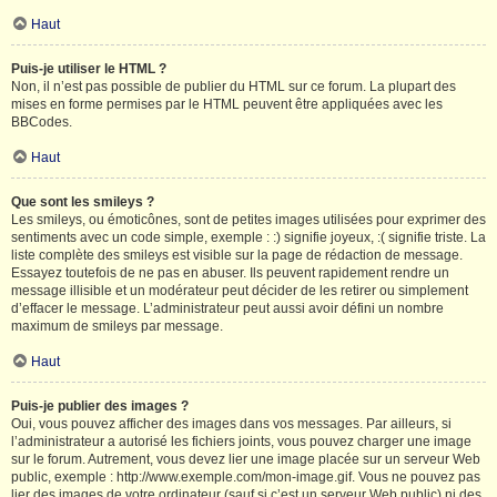
Haut
Puis-je utiliser le HTML ?
Non, il n’est pas possible de publier du HTML sur ce forum. La plupart des
mises en forme permises par le HTML peuvent être appliquées avec les
BBCodes.
Haut
Que sont les smileys ?
Les smileys, ou émoticônes, sont de petites images utilisées pour exprimer des
sentiments avec un code simple, exemple : :) signifie joyeux, :( signifie triste. La
liste complète des smileys est visible sur la page de rédaction de message.
Essayez toutefois de ne pas en abuser. Ils peuvent rapidement rendre un
message illisible et un modérateur peut décider de les retirer ou simplement
d’effacer le message. L’administrateur peut aussi avoir défini un nombre
maximum de smileys par message.
Haut
Puis-je publier des images ?
Oui, vous pouvez afficher des images dans vos messages. Par ailleurs, si
l’administrateur a autorisé les fichiers joints, vous pouvez charger une image
sur le forum. Autrement, vous devez lier une image placée sur un serveur Web
public, exemple : http://www.exemple.com/mon-image.gif. Vous ne pouvez pas
lier des images de votre ordinateur (sauf si c’est un serveur Web public) ni des