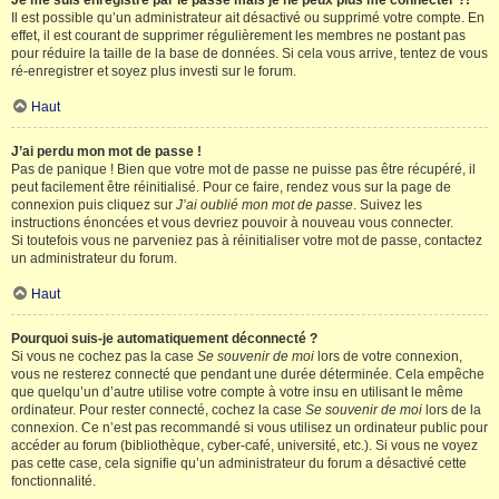
Je me suis enregistré par le passé mais je ne peux plus me connecter ?!
Il est possible qu’un administrateur ait désactivé ou supprimé votre compte. En
effet, il est courant de supprimer régulièrement les membres ne postant pas
pour réduire la taille de la base de données. Si cela vous arrive, tentez de vous
ré-enregistrer et soyez plus investi sur le forum.
Haut
J’ai perdu mon mot de passe !
Pas de panique ! Bien que votre mot de passe ne puisse pas être récupéré, il
peut facilement être réinitialisé. Pour ce faire, rendez vous sur la page de
connexion puis cliquez sur
J’ai oublié mon mot de passe
. Suivez les
instructions énoncées et vous devriez pouvoir à nouveau vous connecter.
Si toutefois vous ne parveniez pas à réinitialiser votre mot de passe, contactez
un administrateur du forum.
Haut
Pourquoi suis-je automatiquement déconnecté ?
Si vous ne cochez pas la case
Se souvenir de moi
lors de votre connexion,
vous ne resterez connecté que pendant une durée déterminée. Cela empêche
que quelqu’un d’autre utilise votre compte à votre insu en utilisant le même
ordinateur. Pour rester connecté, cochez la case
Se souvenir de moi
lors de la
connexion. Ce n’est pas recommandé si vous utilisez un ordinateur public pour
accéder au forum (bibliothèque, cyber-café, université, etc.). Si vous ne voyez
pas cette case, cela signifie qu’un administrateur du forum a désactivé cette
fonctionnalité.