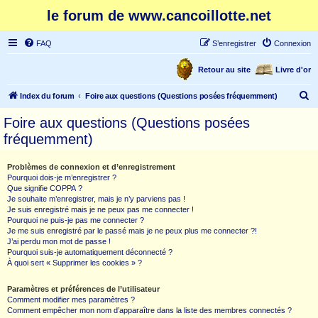
le forum de www.cancoillotte.net
FAQ
S’enregistrer
Connexion
Retour au site
Livre d'or
R
Index du forum
Foire aux questions (Questions posées fréquemment)
e
Foire aux questions (Questions posées
c
fréquemment)
h
e
Problèmes de connexion et d’enregistrement
Pourquoi dois-je m’enregistrer ?
r
Que signifie COPPA ?
c
Je souhaite m’enregistrer, mais je n’y parviens pas !
Je suis enregistré mais je ne peux pas me connecter !
h
Pourquoi ne puis-je pas me connecter ?
Je me suis enregistré par le passé mais je ne peux plus me connecter ?!
e
J’ai perdu mon mot de passe !
r
Pourquoi suis-je automatiquement déconnecté ?
À quoi sert « Supprimer les cookies » ?
Paramètres et préférences de l’utilisateur
Comment modifier mes paramètres ?
Comment empêcher mon nom d’apparaître dans la liste des membres connectés ?