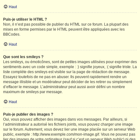
Haut
Puis-je utiliser le HTML ?
Non, il n’est pas possible de publier du HTML sur ce forum. La plupart des
mises en forme permises par le HTML peuvent être appliquées avec les
BBCodes.
Haut
Que sont les smileys ?
Les smileys, ou émoticônes, sont de petites images utilisées pour exprimer des
sentiments avec un code simple, exemple : :) signifie joyeux, :( signifie triste. La
liste complète des smileys est visible sur la page de rédaction de message.
Essayez toutefois de ne pas en abuser. Ils peuvent rapidement rendre un
message illisible et un modérateur peut décider de les retirer ou simplement
d’effacer le message. L’administrateur peut aussi avoir défini un nombre
maximum de smileys par message.
Haut
Puis-je publier des images ?
Oui, vous pouvez afficher des images dans vos messages. Par ailleurs, si
l’administrateur a autorisé les fichiers joints, vous pouvez charger une image
sur le forum. Autrement, vous devez lier une image placée sur un serveur Web
public, exemple : http://www.exemple.com/mon-image.gif. Vous ne pouvez pas
lier des images de votre ordinateur (sauf si c’est un serveur Web public) ni des