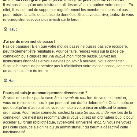
Je me suis enregistré par le passé mais je ne peux plus me connecter ?!
Il est possible qu’un administrateur ait désactivé ou supprimé votre compte. En
effet, il est courant de supprimer régulièrement les membres ne postant pas
pour réduire la taille de la base de données. Si cela vous arrive, tentez de vous
ré-enregistrer et soyez plus investi sur le forum.
Haut
J’ai perdu mon mot de passe !
Pas de panique ! Bien que votre mot de passe ne puisse pas être récupéré, il
peut facilement être réinitialisé. Pour ce faire, rendez vous sur la page de
connexion puis cliquez sur
J’ai oublié mon mot de passe
. Suivez les
instructions énoncées et vous devriez pouvoir à nouveau vous connecter.
Si toutefois vous ne parveniez pas à réinitialiser votre mot de passe, contactez
un administrateur du forum.
Haut
Pourquoi suis-je automatiquement déconnecté ?
Si vous ne cochez pas la case
Se souvenir de moi
lors de votre connexion,
vous ne resterez connecté que pendant une durée déterminée. Cela empêche
que quelqu’un d’autre utilise votre compte à votre insu en utilisant le même
ordinateur. Pour rester connecté, cochez la case
Se souvenir de moi
lors de la
connexion. Ce n’est pas recommandé si vous utilisez un ordinateur public pour
accéder au forum (bibliothèque, cyber-café, université, etc.). Si vous ne voyez
pas cette case, cela signifie qu’un administrateur du forum a désactivé cette
fonctionnalité.