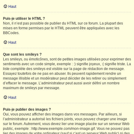
Haut
Puis-je utiliser le HTML ?
Non, il n’est pas possible de publier du HTML sur ce forum. La plupart des
mises en forme permises par le HTML peuvent être appliquées avec les
BBCodes.
Haut
Que sont les smileys ?
Les smileys, ou émoticônes, sont de petites images utilisées pour exprimer des
sentiments avec un code simple, exemple : :) signifie joyeux, :( signifie triste. La
liste complète des smileys est visible sur la page de rédaction de message.
Essayez toutefois de ne pas en abuser. Ils peuvent rapidement rendre un
message illisible et un modérateur peut décider de les retirer ou simplement
d’effacer le message. L’administrateur peut aussi avoir défini un nombre
maximum de smileys par message.
Haut
Puis-je publier des images ?
Oui, vous pouvez afficher des images dans vos messages. Par ailleurs, si
l’administrateur a autorisé les fichiers joints, vous pouvez charger une image
sur le forum. Autrement, vous devez lier une image placée sur un serveur Web
public, exemple : http://www.exemple.com/mon-image.gif. Vous ne pouvez pas
lier des images de votre ordinateur (sauf si c’est un serveur Web public) ni des