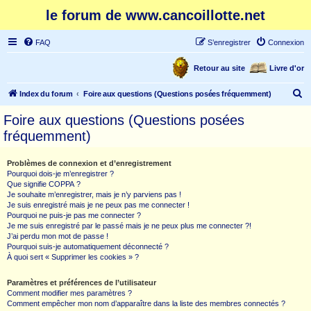
le forum de www.cancoillotte.net
FAQ
S’enregistrer
Connexion
Retour au site
Livre d'or
R
Index du forum
Foire aux questions (Questions posées fréquemment)
e
Foire aux questions (Questions posées
c
fréquemment)
h
e
Problèmes de connexion et d’enregistrement
Pourquoi dois-je m’enregistrer ?
r
Que signifie COPPA ?
c
Je souhaite m’enregistrer, mais je n’y parviens pas !
Je suis enregistré mais je ne peux pas me connecter !
h
Pourquoi ne puis-je pas me connecter ?
Je me suis enregistré par le passé mais je ne peux plus me connecter ?!
e
J’ai perdu mon mot de passe !
r
Pourquoi suis-je automatiquement déconnecté ?
À quoi sert « Supprimer les cookies » ?
Paramètres et préférences de l’utilisateur
Comment modifier mes paramètres ?
Comment empêcher mon nom d’apparaître dans la liste des membres connectés ?