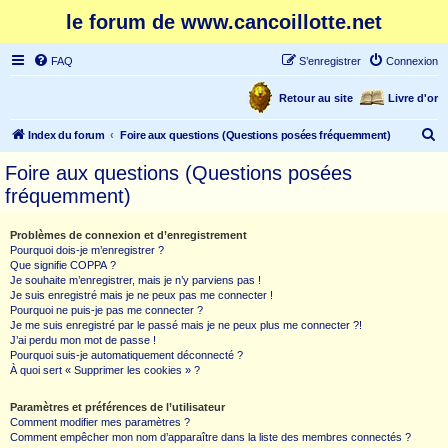
le forum de www.cancoillotte.net
FAQ
S’enregistrer
Connexion
Retour au site
Livre d'or
R
Index du forum
Foire aux questions (Questions posées fréquemment)
e
Foire aux questions (Questions posées
c
fréquemment)
h
e
Problèmes de connexion et d’enregistrement
Pourquoi dois-je m’enregistrer ?
r
Que signifie COPPA ?
c
Je souhaite m’enregistrer, mais je n’y parviens pas !
Je suis enregistré mais je ne peux pas me connecter !
h
Pourquoi ne puis-je pas me connecter ?
Je me suis enregistré par le passé mais je ne peux plus me connecter ?!
e
J’ai perdu mon mot de passe !
r
Pourquoi suis-je automatiquement déconnecté ?
À quoi sert « Supprimer les cookies » ?
Paramètres et préférences de l’utilisateur
Comment modifier mes paramètres ?
Comment empêcher mon nom d’apparaître dans la liste des membres connectés ?