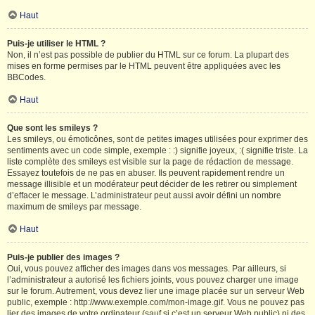
Haut
Puis-je utiliser le HTML ?
Non, il n’est pas possible de publier du HTML sur ce forum. La plupart des
mises en forme permises par le HTML peuvent être appliquées avec les
BBCodes.
Haut
Que sont les smileys ?
Les smileys, ou émoticônes, sont de petites images utilisées pour exprimer des
sentiments avec un code simple, exemple : :) signifie joyeux, :( signifie triste. La
liste complète des smileys est visible sur la page de rédaction de message.
Essayez toutefois de ne pas en abuser. Ils peuvent rapidement rendre un
message illisible et un modérateur peut décider de les retirer ou simplement
d’effacer le message. L’administrateur peut aussi avoir défini un nombre
maximum de smileys par message.
Haut
Puis-je publier des images ?
Oui, vous pouvez afficher des images dans vos messages. Par ailleurs, si
l’administrateur a autorisé les fichiers joints, vous pouvez charger une image
sur le forum. Autrement, vous devez lier une image placée sur un serveur Web
public, exemple : http://www.exemple.com/mon-image.gif. Vous ne pouvez pas
lier des images de votre ordinateur (sauf si c’est un serveur Web public) ni des