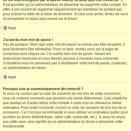
Je me suis enregistré par le passé mais je ne peux plus me connecter ?!
Il est possible qu’un administrateur ait désactivé ou supprimé votre compte. En
effet, il est courant de supprimer régulièrement les membres ne postant pas
pour réduire la taille de la base de données. Si cela vous arrive, tentez de vous
ré-enregistrer et soyez plus investi sur le forum.
Haut
J’ai perdu mon mot de passe !
Pas de panique ! Bien que votre mot de passe ne puisse pas être récupéré, il
peut facilement être réinitialisé. Pour ce faire, rendez vous sur la page de
connexion puis cliquez sur
J’ai oublié mon mot de passe
. Suivez les
instructions énoncées et vous devriez pouvoir à nouveau vous connecter.
Si toutefois vous ne parveniez pas à réinitialiser votre mot de passe, contactez
un administrateur du forum.
Haut
Pourquoi suis-je automatiquement déconnecté ?
Si vous ne cochez pas la case
Se souvenir de moi
lors de votre connexion,
vous ne resterez connecté que pendant une durée déterminée. Cela empêche
que quelqu’un d’autre utilise votre compte à votre insu en utilisant le même
ordinateur. Pour rester connecté, cochez la case
Se souvenir de moi
lors de la
connexion. Ce n’est pas recommandé si vous utilisez un ordinateur public pour
accéder au forum (bibliothèque, cyber-café, université, etc.). Si vous ne voyez
pas cette case, cela signifie qu’un administrateur du forum a désactivé cette
fonctionnalité.