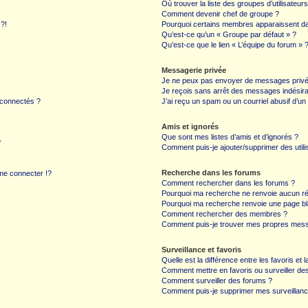
Où trouver la liste des groupes d’utilisateur
Comment devenir chef de groupe ?
 ?!
Pourquoi certains membres apparaissent dan
Qu’est-ce qu’un « Groupe par défaut » ?
Qu’est-ce que le lien « L’équipe du forum » 
Messagerie privée
Je ne peux pas envoyer de messages privé
Je reçois sans arrêt des messages indésira
 connectés ?
J’ai reçu un spam ou un courriel abusif d’u
Amis et ignorés
Que sont mes listes d’amis et d’ignorés ?
?
Comment puis-je ajouter/supprimer des utilis
Recherche dans les forums
e connecter !?
Comment rechercher dans les forums ?
Pourquoi ma recherche ne renvoie aucun ré
Pourquoi ma recherche renvoie une page bl
Comment rechercher des membres ?
Comment puis-je trouver mes propres mess
Surveillance et favoris
Quelle est la différence entre les favoris et l
Comment mettre en favoris ou surveiller des
Comment surveiller des forums ?
Comment puis-je supprimer mes surveillanc