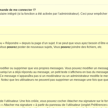
mande de me connecter !?
re intégré (si la fonction a été activée par l’administrateur). Ceci pour empêcher l’u
 « Répondre » depuis la page d’un sujet. Il se peut que vous ayez besoin d’être e
: Vous
pouvez
poster de nouveaux sujets, Vous
pouvez
joindre des fichiers, etc.
modifier ou supprimer que vos propres messages. Vous pouvez modifier un message
lqu’un a déjà répondu au message, un petit texte s’affichera en bas du message ind
n. Ce message n’apparaîtra pas si un modérateur ou un administrateur modifie le mes
ive. Notez que les utilisateurs ne peuvent pas supprimer un message une fois que qu
e l’utilisateur. Une fois créée, vous pouvez cocher
Attacher ma signature
sur le fo
 « Attacher ma signature » à partir du panneau de l’utilisateur (onglet
Préférences 