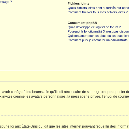
message ?
Fichiers joints
Quels fichiers joints sont autorisés sur ce f
Comment trouver tous mes fichiers joints ?
Concernant phpBB
Qui a développé ce logiciel de forum ?
Pourquoi la fonctionnalité X n’est pas dispon
Qui contacter pour les abus ou les questio
Comment puis-je contacter un administrateu
t avoir configuré les forums afin qu’il soit nécessaire de s’enregistrer pour poster
x invités comme les avatars personnalisés, la messagerie privée, l’envoi de courri
t une loi aux États-Unis qui dit que les sites Internet pouvant recueillir des infor