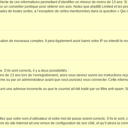
ollecte de ces informations permettant d’identifier un mineur de moins de 13 ans. S
tez un conseiller juridique pour obtenir son avis. Notez que phpBB Limited et les pr
gales de toutes sortes, à l’exception de celles mentionnées dans la question « Qui
réation de nouveaux comptes. Il peut également avoir banni votre IP ou interdit le no
 S’ils sont corrects, il y a deux possibilités :
ins de 13 ans lors de l’enregistrement, alors vous devrez suivre les instructions r
me ou par un administrateur avant que vous puissiez vous connecter. Cette informat
rni une adresse incorrecte ou que le courriel ait été traité par un filtre anti-spam. S
iez que votre nom d’utilisateur et votre mot de passe soient corrects. S’ils le sont,
e du site Internet ait une erreur de configuration de son côté, et qu’il devra la corri