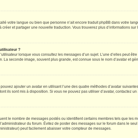
installé votre langue ou bien que personne n’ait encore traduit phpBB dans votre l
s à créer et partager une nouvelle traduction. Vous trouverez plus d’informations sur l
tilisateur ?
utilisateur lorsque vous consultez les messages d’un sujet. L’une d’elles peut êtr
rum. La seconde image, souvent plus grande, est connue sous le nom d’avatar et 
s pouvez ajouter un avatar en utilisant l’une des quatre méthodes d’avatar suivantes 
ont ils sont mis à disposition. Si vous ne pouvez pas utiliser d’avatar, contactez un
iquent le nombre de messages postés ou identifient certains membres tels que les 
ar l’administrateur du forum. Évitez de poster des messages sur le forum dans le seu
ministrateur) peut facilement abaisser votre compteur de messages.