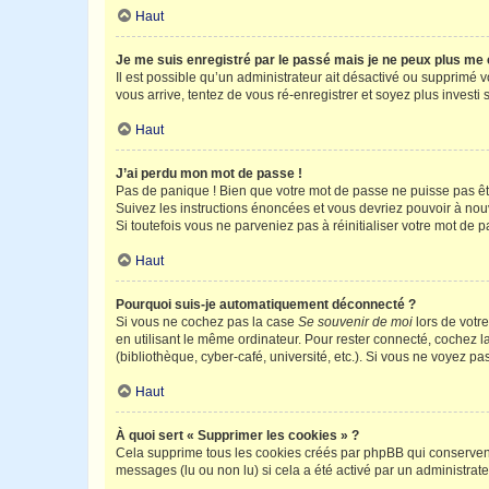
Haut
Je me suis enregistré par le passé mais je ne peux plus me
Il est possible qu’un administrateur ait désactivé ou supprimé 
vous arrive, tentez de vous ré-enregistrer et soyez plus investi s
Haut
J’ai perdu mon mot de passe !
Pas de panique ! Bien que votre mot de passe ne puisse pas être
Suivez les instructions énoncées et vous devriez pouvoir à no
Si toutefois vous ne parveniez pas à réinitialiser votre mot de 
Haut
Pourquoi suis-je automatiquement déconnecté ?
Si vous ne cochez pas la case
Se souvenir de moi
lors de votr
en utilisant le même ordinateur. Pour rester connecté, cochez 
(bibliothèque, cyber-café, université, etc.). Si vous ne voyez pa
Haut
À quoi sert « Supprimer les cookies » ?
Cela supprime tous les cookies créés par phpBB qui conservent v
messages (lu ou non lu) si cela a été activé par un administra