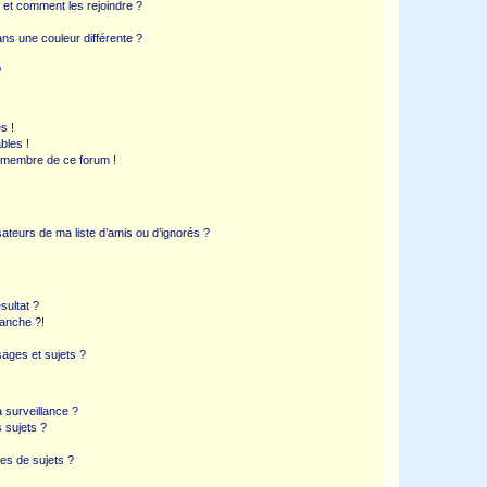
s et comment les rejoindre ?
s une couleur différente ?
?
s !
bles !
n membre de ce forum !
ateurs de ma liste d’amis ou d’ignorés ?
sultat ?
anche ?!
ages et sujets ?
a surveillance ?
 sujets ?
es de sujets ?