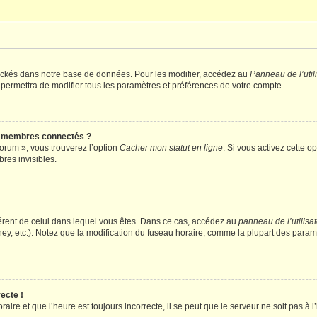
ockés dans notre base de données. Pour les modifier, accédez au
Panneau de l’util
 permettra de modifier tous les paramètres et préférences de votre compte.
s membres connectés ?
forum », vous trouverez l’option
Cacher mon statut en ligne
. Si vous activez cette o
es invisibles.
ifférent de celui dans lequel vous êtes. Dans ce cas, accédez au
panneau de l’utilisa
ney, etc.). Notez que la modification du fuseau horaire, comme la plupart des para
ecte !
aire et que l’heure est toujours incorrecte, il se peut que le serveur ne soit pas à