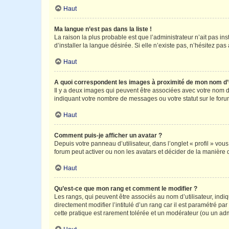
Haut
Ma langue n’est pas dans la liste !
La raison la plus probable est que l’administrateur n’ait pas 
d’installer la langue désirée. Si elle n’existe pas, n’hésitez pa
Haut
A quoi correspondent les images à proximité de mon nom d’u
Il y a deux images qui peuvent être associées avec votre nom d’
indiquant votre nombre de messages ou votre statut sur le fo
Haut
Comment puis-je afficher un avatar ?
Depuis votre panneau d’utilisateur, dans l’onglet « profil » vou
forum peut activer ou non les avatars et décider de la manière d
Haut
Qu’est-ce que mon rang et comment le modifier ?
Les rangs, qui peuvent être associés au nom d’utilisateur, ind
directement modifier l’intitulé d’un rang car il est paramétré p
cette pratique est rarement tolérée et un modérateur (ou un ad