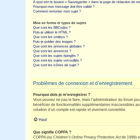
À quoi sert le bouton « Sauvegarder » dans la page de rédaction de 
Pourquoi mon message doit être validé ?
Comment remonter mon sujet ?
Mise en forme et types de sujets
Que sont les BBCodes ?
Puis-je utiliser le HTML ?
Que sont les smileys ?
Puis-je publier des images ?
Que sont les annonces globales ?
Que sont les annonces ?
Que sont les sujets épinglés ?
Que sont les sujets verrouillés ?
Que sont les icônes de sujet ?
Problèmes de connexion et d’enregistrement
Pourquoi dois-je m’enregistrer ?
Vous pouvez ne pas le faire, mais l’administrateur du forum peu
bénéficier de fonctionnalités supplémentaires inaccessibles au
création d’un compte est rapide et vivement conseillée.
Haut
Que signifie COPPA ?
COPPA (ou
Children’s Online Privacy Protection Act
de 1998) es