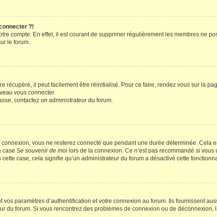
 connecter ?!
votre compte. En effet, il est courant de supprimer régulièrement les membres ne pos
ur le forum.
 récupéré, il peut facilement être réinitialisé. Pour ce faire, rendez vous sur la p
uveau vous connecter.
passe, contactez un administrateur du forum.
e connexion, vous ne resterez connecté que pendant une durée déterminée. Cela em
la case
Se souvenir de moi
lors de la connexion. Ce n’est pas recommandé si vous u
s cette case, cela signifie qu’un administrateur du forum a désactivé cette fonctionna
os paramètres d’authentification et votre connexion au forum. Ils fournissent aussi
teur du forum. Si vous rencontrez des problèmes de connexion ou de déconnexion, l