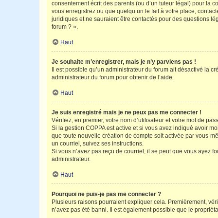
consentement écrit des parents (ou d’un tuteur légal) pour la c
vous enregistrez ou que quelqu’un le fait à votre place, contac
juridiques et ne sauraient être contactés pour des questions lé
forum ? ».
Haut
Je souhaite m’enregistrer, mais je n’y parviens pas !
Il est possible qu’un administrateur du forum ait désactivé la c
administrateur du forum pour obtenir de l’aide.
Haut
Je suis enregistré mais je ne peux pas me connecter !
Vérifiez, en premier, votre nom d’utilisateur et votre mot de passe.
Si la gestion COPPA est active et si vous avez indiqué avoir mo
que toute nouvelle création de compte soit activée par vous-mê
un courriel, suivez ses instructions.
Si vous n’avez pas reçu de courriel, il se peut que vous ayez fou
administrateur.
Haut
Pourquoi ne puis-je pas me connecter ?
Plusieurs raisons pourraient expliquer cela. Premièrement, vérif
n’avez pas été banni. Il est également possible que le propriétair