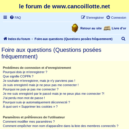
le forum de www.cancoillotte.net
FAQ
S’enregistrer
Connexion
Retour au site
Livre d'or
R
Index du forum
Foire aux questions (Questions posées fréquemment)
e
Foire aux questions (Questions posées
c
fréquemment)
h
e
Problèmes de connexion et d’enregistrement
Pourquoi dois-je m’enregistrer ?
r
Que signifie COPPA ?
c
Je souhaite m’enregistrer, mais je n’y parviens pas !
Je suis enregistré mais je ne peux pas me connecter !
h
Pourquoi ne puis-je pas me connecter ?
Je me suis enregistré par le passé mais je ne peux plus me connecter ?!
e
J’ai perdu mon mot de passe !
r
Pourquoi suis-je automatiquement déconnecté ?
À quoi sert « Supprimer les cookies » ?
Paramètres et préférences de l’utilisateur
Comment modifier mes paramètres ?
Comment empêcher mon nom d’apparaître dans la liste des membres connectés ?