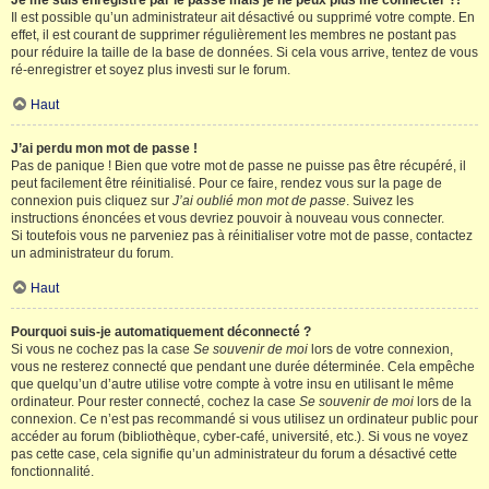
Je me suis enregistré par le passé mais je ne peux plus me connecter ?!
Il est possible qu’un administrateur ait désactivé ou supprimé votre compte. En
effet, il est courant de supprimer régulièrement les membres ne postant pas
pour réduire la taille de la base de données. Si cela vous arrive, tentez de vous
ré-enregistrer et soyez plus investi sur le forum.
Haut
J’ai perdu mon mot de passe !
Pas de panique ! Bien que votre mot de passe ne puisse pas être récupéré, il
peut facilement être réinitialisé. Pour ce faire, rendez vous sur la page de
connexion puis cliquez sur
J’ai oublié mon mot de passe
. Suivez les
instructions énoncées et vous devriez pouvoir à nouveau vous connecter.
Si toutefois vous ne parveniez pas à réinitialiser votre mot de passe, contactez
un administrateur du forum.
Haut
Pourquoi suis-je automatiquement déconnecté ?
Si vous ne cochez pas la case
Se souvenir de moi
lors de votre connexion,
vous ne resterez connecté que pendant une durée déterminée. Cela empêche
que quelqu’un d’autre utilise votre compte à votre insu en utilisant le même
ordinateur. Pour rester connecté, cochez la case
Se souvenir de moi
lors de la
connexion. Ce n’est pas recommandé si vous utilisez un ordinateur public pour
accéder au forum (bibliothèque, cyber-café, université, etc.). Si vous ne voyez
pas cette case, cela signifie qu’un administrateur du forum a désactivé cette
fonctionnalité.