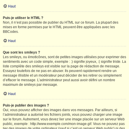
Haut
Puis-je utiliser le HTML ?
Non, il n’est pas possible de publier du HTML sur ce forum. La plupart des
mises en forme permises par le HTML peuvent être appliquées avec les
BBCodes.
Haut
Que sont les smileys ?
Les smileys, ou émoticônes, sont de petites images utilisées pour exprimer des
sentiments avec un code simple, exemple : :) signifie joyeux, :( signifie triste. La
liste complète des smileys est visible sur la page de rédaction de message.
Essayez toutefois de ne pas en abuser. Ils peuvent rapidement rendre un
message illisible et un modérateur peut décider de les retirer ou simplement
d’effacer le message. L’administrateur peut aussi avoir défini un nombre
maximum de smileys par message.
Haut
Puis-je publier des images ?
Oui, vous pouvez afficher des images dans vos messages. Par ailleurs, si
l’administrateur a autorisé les fichiers joints, vous pouvez charger une image
sur le forum. Autrement, vous devez lier une image placée sur un serveur Web
public, exemple : http://www.exemple.com/mon-image.gif. Vous ne pouvez pas
lier des images de votre ordinateur (sauf si c’est un serveur Web public) ni des