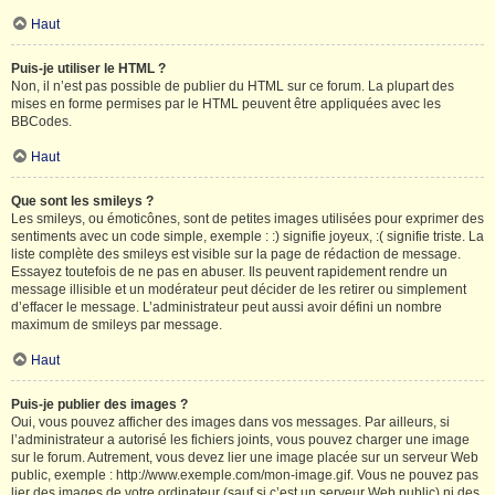
Haut
Puis-je utiliser le HTML ?
Non, il n’est pas possible de publier du HTML sur ce forum. La plupart des
mises en forme permises par le HTML peuvent être appliquées avec les
BBCodes.
Haut
Que sont les smileys ?
Les smileys, ou émoticônes, sont de petites images utilisées pour exprimer des
sentiments avec un code simple, exemple : :) signifie joyeux, :( signifie triste. La
liste complète des smileys est visible sur la page de rédaction de message.
Essayez toutefois de ne pas en abuser. Ils peuvent rapidement rendre un
message illisible et un modérateur peut décider de les retirer ou simplement
d’effacer le message. L’administrateur peut aussi avoir défini un nombre
maximum de smileys par message.
Haut
Puis-je publier des images ?
Oui, vous pouvez afficher des images dans vos messages. Par ailleurs, si
l’administrateur a autorisé les fichiers joints, vous pouvez charger une image
sur le forum. Autrement, vous devez lier une image placée sur un serveur Web
public, exemple : http://www.exemple.com/mon-image.gif. Vous ne pouvez pas
lier des images de votre ordinateur (sauf si c’est un serveur Web public) ni des