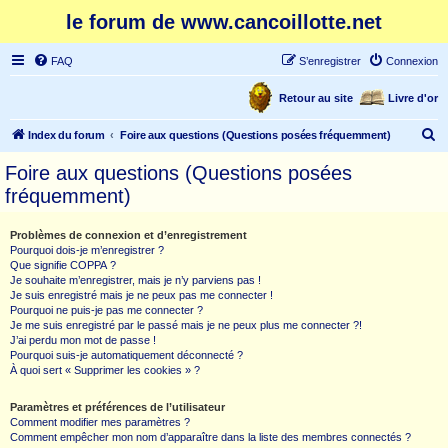
le forum de www.cancoillotte.net
FAQ
S’enregistrer
Connexion
Retour au site
Livre d'or
R
Index du forum
Foire aux questions (Questions posées fréquemment)
e
Foire aux questions (Questions posées
c
fréquemment)
h
e
Problèmes de connexion et d’enregistrement
Pourquoi dois-je m’enregistrer ?
r
Que signifie COPPA ?
c
Je souhaite m’enregistrer, mais je n’y parviens pas !
Je suis enregistré mais je ne peux pas me connecter !
h
Pourquoi ne puis-je pas me connecter ?
Je me suis enregistré par le passé mais je ne peux plus me connecter ?!
e
J’ai perdu mon mot de passe !
r
Pourquoi suis-je automatiquement déconnecté ?
À quoi sert « Supprimer les cookies » ?
Paramètres et préférences de l’utilisateur
Comment modifier mes paramètres ?
Comment empêcher mon nom d’apparaître dans la liste des membres connectés ?