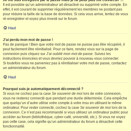
Je me suis enregistré par le passé mais je ne peux plus me connecter ?!
Il est possible qu’un administrateur ait désactivé ou supprimé votre compte. En
effet, il est courant de supprimer régulièrement les membres ne postant pas
pour réduire la taille de la base de données. Si cela vous arrive, tentez de vous
ré-enregistrer et soyez plus investi sur le forum.
Haut
J’ai perdu mon mot de passe !
Pas de panique ! Bien que votre mot de passe ne puisse pas être récupéré, il
peut facilement être réinitialisé. Pour ce faire, rendez vous sur la page de
connexion puis cliquez sur
J’ai oublié mon mot de passe
. Suivez les
instructions énoncées et vous devriez pouvoir à nouveau vous connecter.
Si toutefois vous ne parveniez pas à réinitialiser votre mot de passe, contactez
un administrateur du forum.
Haut
Pourquoi suis-je automatiquement déconnecté ?
Si vous ne cochez pas la case
Se souvenir de moi
lors de votre connexion,
vous ne resterez connecté que pendant une durée déterminée. Cela empêche
que quelqu’un d’autre utilise votre compte à votre insu en utilisant le même
ordinateur. Pour rester connecté, cochez la case
Se souvenir de moi
lors de la
connexion. Ce n’est pas recommandé si vous utilisez un ordinateur public pour
accéder au forum (bibliothèque, cyber-café, université, etc.). Si vous ne voyez
pas cette case, cela signifie qu’un administrateur du forum a désactivé cette
fonctionnalité.