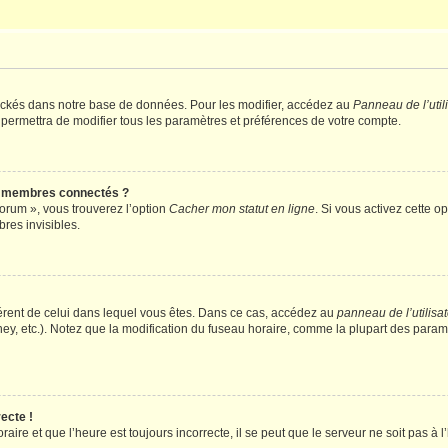
ockés dans notre base de données. Pour les modifier, accédez au
Panneau de l’util
 permettra de modifier tous les paramètres et préférences de votre compte.
s membres connectés ?
forum », vous trouverez l’option
Cacher mon statut en ligne
. Si vous activez cette o
es invisibles.
ifférent de celui dans lequel vous êtes. Dans ce cas, accédez au
panneau de l’utilisa
ney, etc.). Notez que la modification du fuseau horaire, comme la plupart des para
ecte !
aire et que l’heure est toujours incorrecte, il se peut que le serveur ne soit pas à