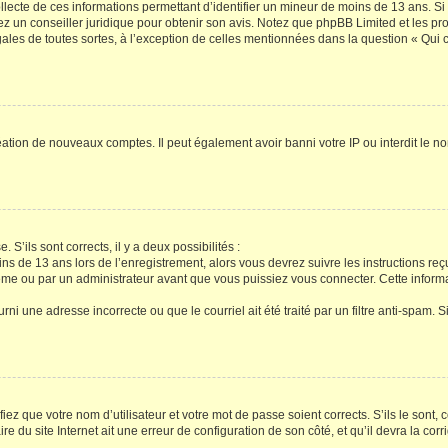
ollecte de ces informations permettant d’identifier un mineur de moins de 13 ans. S
tez un conseiller juridique pour obtenir son avis. Notez que phpBB Limited et les pr
gales de toutes sortes, à l’exception de celles mentionnées dans la question « Qui
réation de nouveaux comptes. Il peut également avoir banni votre IP ou interdit le no
 S’ils sont corrects, il y a deux possibilités :
ins de 13 ans lors de l’enregistrement, alors vous devrez suivre les instructions r
me ou par un administrateur avant que vous puissiez vous connecter. Cette informat
rni une adresse incorrecte ou que le courriel ait été traité par un filtre anti-spam. S
iez que votre nom d’utilisateur et votre mot de passe soient corrects. S’ils le sont,
e du site Internet ait une erreur de configuration de son côté, et qu’il devra la corri