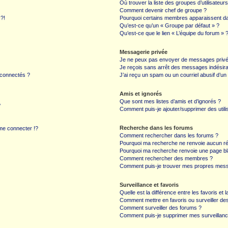
Où trouver la liste des groupes d’utilisateur
Comment devenir chef de groupe ?
 ?!
Pourquoi certains membres apparaissent dan
Qu’est-ce qu’un « Groupe par défaut » ?
Qu’est-ce que le lien « L’équipe du forum » 
Messagerie privée
Je ne peux pas envoyer de messages privé
Je reçois sans arrêt des messages indésira
 connectés ?
J’ai reçu un spam ou un courriel abusif d’u
Amis et ignorés
Que sont mes listes d’amis et d’ignorés ?
?
Comment puis-je ajouter/supprimer des utilis
Recherche dans les forums
e connecter !?
Comment rechercher dans les forums ?
Pourquoi ma recherche ne renvoie aucun ré
Pourquoi ma recherche renvoie une page bl
Comment rechercher des membres ?
Comment puis-je trouver mes propres mess
Surveillance et favoris
Quelle est la différence entre les favoris et l
Comment mettre en favoris ou surveiller des
Comment surveiller des forums ?
Comment puis-je supprimer mes surveillanc