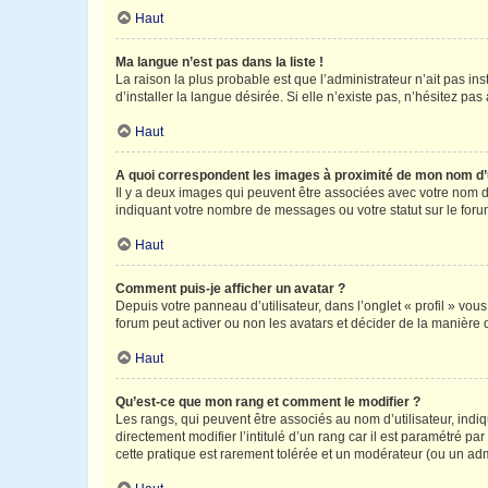
Haut
Ma langue n’est pas dans la liste !
La raison la plus probable est que l’administrateur n’ait pas 
d’installer la langue désirée. Si elle n’existe pas, n’hésitez pa
Haut
A quoi correspondent les images à proximité de mon nom d’u
Il y a deux images qui peuvent être associées avec votre nom d’
indiquant votre nombre de messages ou votre statut sur le fo
Haut
Comment puis-je afficher un avatar ?
Depuis votre panneau d’utilisateur, dans l’onglet « profil » vou
forum peut activer ou non les avatars et décider de la manière d
Haut
Qu’est-ce que mon rang et comment le modifier ?
Les rangs, qui peuvent être associés au nom d’utilisateur, ind
directement modifier l’intitulé d’un rang car il est paramétré p
cette pratique est rarement tolérée et un modérateur (ou un ad