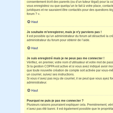
consentement écrit des parents (ou d’un tuteur légal) pour la c
vous enregistrez ou que quelqu’un le fait à votre place, contac
juridiques et ne sauraient être contactés pour des questions lé
forum ? ».
Haut
Je souhaite m’enregistrer, mais je n’y parviens pas !
Il est possible qu’un administrateur du forum ait désactivé la c
administrateur du forum pour obtenir de l’aide.
Haut
Je suis enregistré mais je ne peux pas me connecter !
Vérifiez, en premier, votre nom d’utilisateur et votre mot de passe.
Si la gestion COPPA est active et si vous avez indiqué avoir mo
que toute nouvelle création de compte soit activée par vous-mê
un courriel, suivez ses instructions.
Si vous n’avez pas reçu de courriel, il se peut que vous ayez fou
administrateur.
Haut
Pourquoi ne puis-je pas me connecter ?
Plusieurs raisons pourraient expliquer cela. Premièrement, vérif
n’avez pas été banni. Il est également possible que le propriétair