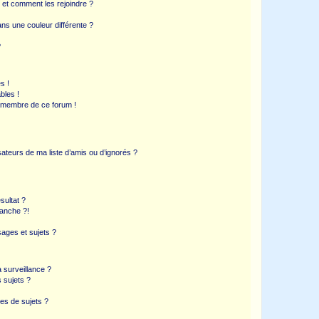
s et comment les rejoindre ?
s une couleur différente ?
?
s !
bles !
n membre de ce forum !
ateurs de ma liste d’amis ou d’ignorés ?
sultat ?
anche ?!
ages et sujets ?
a surveillance ?
 sujets ?
es de sujets ?