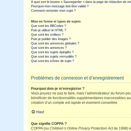
À quoi sert le bouton « Sauvegarder » dans la page de rédaction de 
Pourquoi mon message doit être validé ?
Comment remonter mon sujet ?
Mise en forme et types de sujets
Que sont les BBCodes ?
Puis-je utiliser le HTML ?
Que sont les smileys ?
Puis-je publier des images ?
Que sont les annonces globales ?
Que sont les annonces ?
Que sont les sujets épinglés ?
Que sont les sujets verrouillés ?
Que sont les icônes de sujet ?
Problèmes de connexion et d’enregistrement
Pourquoi dois-je m’enregistrer ?
Vous pouvez ne pas le faire, mais l’administrateur du forum peu
bénéficier de fonctionnalités supplémentaires inaccessibles au
création d’un compte est rapide et vivement conseillée.
Haut
Que signifie COPPA ?
COPPA (ou
Children’s Online Privacy Protection Act
de 1998) es