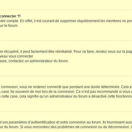
 connecter ?!
votre compte. En effet, il est courant de supprimer régulièrement les membres ne pos
ur le forum.
 récupéré, il peut facilement être réinitialisé. Pour ce faire, rendez vous sur la p
uveau vous connecter.
passe, contactez un administrateur du forum.
e connexion, vous ne resterez connecté que pendant une durée déterminée. Cela em
la case
Se souvenir de moi
lors de la connexion. Ce n’est pas recommandé si vous u
s cette case, cela signifie qu’un administrateur du forum a désactivé cette fonctionna
os paramètres d’authentification et votre connexion au forum. Ils fournissent aussi
teur du forum. Si vous rencontrez des problèmes de connexion ou de déconnexion, l