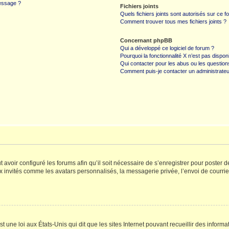
message ?
Fichiers joints
Quels fichiers joints sont autorisés sur ce f
Comment trouver tous mes fichiers joints ?
Concernant phpBB
Qui a développé ce logiciel de forum ?
Pourquoi la fonctionnalité X n’est pas dispon
Qui contacter pour les abus ou les questio
Comment puis-je contacter un administrateu
t avoir configuré les forums afin qu’il soit nécessaire de s’enregistrer pour poster
x invités comme les avatars personnalisés, la messagerie privée, l’envoi de courri
t une loi aux États-Unis qui dit que les sites Internet pouvant recueillir des infor