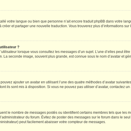
installé votre langue ou bien que personne n’ait encore traduit phpBB dans votre l
s à créer et partager une nouvelle traduction. Vous trouverez plus d’informations sur l
tilisateur ?
utilisateur lorsque vous consultez les messages d’un sujet. L’une d’elles peut êtr
rum. La seconde image, souvent plus grande, est connue sous le nom d’avatar et 
s pouvez ajouter un avatar en utilisant l’une des quatre méthodes d’avatar suivantes 
ont ils sont mis à disposition. Si vous ne pouvez pas utiliser d’avatar, contactez un
iquent le nombre de messages postés ou identifient certains membres tels que les 
ar l’administrateur du forum. Évitez de poster des messages sur le forum dans le seu
ministrateur) peut facilement abaisser votre compteur de messages.