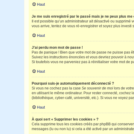
Haut
Je me suis enregistré par le passé mais je ne peux plus me
Il est possible qu’un administrateur ait désactivé ou supprimé 
vous arrive, tentez de vous ré-enregistrer et soyez plus investi s
Haut
J’ai perdu mon mot de passe !
Pas de panique ! Bien que votre mot de passe ne puisse pas être
Suivez les instructions énoncées et vous devriez pouvoir à no
Si toutefois vous ne parveniez pas à réinitialiser votre mot de 
Haut
Pourquoi suis-je automatiquement déconnecté ?
Si vous ne cochez pas la case
Se souvenir de moi
lors de votr
en utilisant le même ordinateur. Pour rester connecté, cochez 
(bibliothèque, cyber-café, université, etc.). Si vous ne voyez pa
Haut
À quoi sert « Supprimer les cookies » ?
Cela supprime tous les cookies créés par phpBB qui conservent v
messages (lu ou non lu) si cela a été activé par un administra