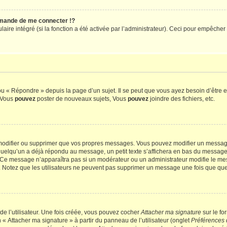
mande de me connecter !?
re intégré (si la fonction a été activée par l’administrateur). Ceci pour empêcher l’u
 « Répondre » depuis la page d’un sujet. Il se peut que vous ayez besoin d’être e
: Vous
pouvez
poster de nouveaux sujets, Vous
pouvez
joindre des fichiers, etc.
modifier ou supprimer que vos propres messages. Vous pouvez modifier un message
lqu’un a déjà répondu au message, un petit texte s’affichera en bas du message ind
n. Ce message n’apparaîtra pas si un modérateur ou un administrateur modifie le mes
ive. Notez que les utilisateurs ne peuvent pas supprimer un message une fois que qu
e l’utilisateur. Une fois créée, vous pouvez cocher
Attacher ma signature
sur le fo
 « Attacher ma signature » à partir du panneau de l’utilisateur (onglet
Préférences 