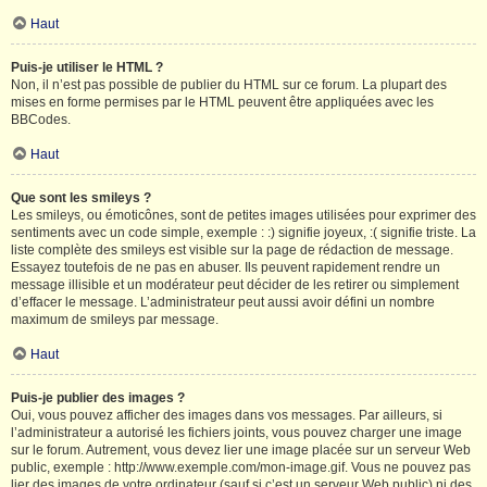
Haut
Puis-je utiliser le HTML ?
Non, il n’est pas possible de publier du HTML sur ce forum. La plupart des
mises en forme permises par le HTML peuvent être appliquées avec les
BBCodes.
Haut
Que sont les smileys ?
Les smileys, ou émoticônes, sont de petites images utilisées pour exprimer des
sentiments avec un code simple, exemple : :) signifie joyeux, :( signifie triste. La
liste complète des smileys est visible sur la page de rédaction de message.
Essayez toutefois de ne pas en abuser. Ils peuvent rapidement rendre un
message illisible et un modérateur peut décider de les retirer ou simplement
d’effacer le message. L’administrateur peut aussi avoir défini un nombre
maximum de smileys par message.
Haut
Puis-je publier des images ?
Oui, vous pouvez afficher des images dans vos messages. Par ailleurs, si
l’administrateur a autorisé les fichiers joints, vous pouvez charger une image
sur le forum. Autrement, vous devez lier une image placée sur un serveur Web
public, exemple : http://www.exemple.com/mon-image.gif. Vous ne pouvez pas
lier des images de votre ordinateur (sauf si c’est un serveur Web public) ni des