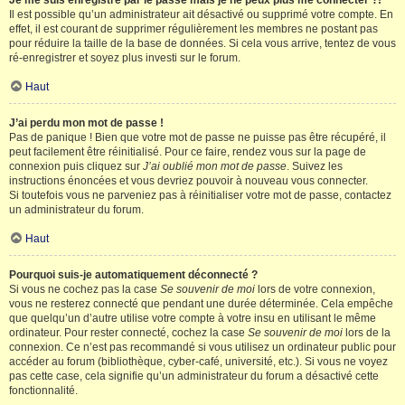
Je me suis enregistré par le passé mais je ne peux plus me connecter ?!
Il est possible qu’un administrateur ait désactivé ou supprimé votre compte. En
effet, il est courant de supprimer régulièrement les membres ne postant pas
pour réduire la taille de la base de données. Si cela vous arrive, tentez de vous
ré-enregistrer et soyez plus investi sur le forum.
Haut
J’ai perdu mon mot de passe !
Pas de panique ! Bien que votre mot de passe ne puisse pas être récupéré, il
peut facilement être réinitialisé. Pour ce faire, rendez vous sur la page de
connexion puis cliquez sur
J’ai oublié mon mot de passe
. Suivez les
instructions énoncées et vous devriez pouvoir à nouveau vous connecter.
Si toutefois vous ne parveniez pas à réinitialiser votre mot de passe, contactez
un administrateur du forum.
Haut
Pourquoi suis-je automatiquement déconnecté ?
Si vous ne cochez pas la case
Se souvenir de moi
lors de votre connexion,
vous ne resterez connecté que pendant une durée déterminée. Cela empêche
que quelqu’un d’autre utilise votre compte à votre insu en utilisant le même
ordinateur. Pour rester connecté, cochez la case
Se souvenir de moi
lors de la
connexion. Ce n’est pas recommandé si vous utilisez un ordinateur public pour
accéder au forum (bibliothèque, cyber-café, université, etc.). Si vous ne voyez
pas cette case, cela signifie qu’un administrateur du forum a désactivé cette
fonctionnalité.