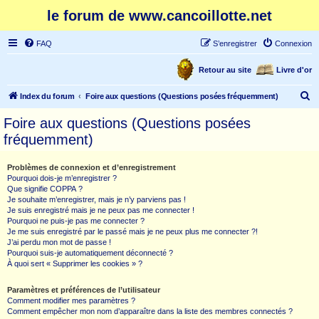
le forum de www.cancoillotte.net
FAQ
S’enregistrer
Connexion
Retour au site
Livre d'or
R
Index du forum
Foire aux questions (Questions posées fréquemment)
e
Foire aux questions (Questions posées
c
fréquemment)
h
e
Problèmes de connexion et d’enregistrement
Pourquoi dois-je m’enregistrer ?
r
Que signifie COPPA ?
c
Je souhaite m’enregistrer, mais je n’y parviens pas !
Je suis enregistré mais je ne peux pas me connecter !
h
Pourquoi ne puis-je pas me connecter ?
Je me suis enregistré par le passé mais je ne peux plus me connecter ?!
e
J’ai perdu mon mot de passe !
r
Pourquoi suis-je automatiquement déconnecté ?
À quoi sert « Supprimer les cookies » ?
Paramètres et préférences de l’utilisateur
Comment modifier mes paramètres ?
Comment empêcher mon nom d’apparaître dans la liste des membres connectés ?