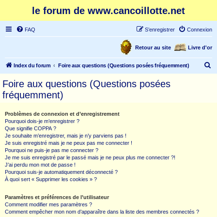
le forum de www.cancoillotte.net
FAQ
S’enregistrer
Connexion
Retour au site
Livre d'or
R
Index du forum
Foire aux questions (Questions posées fréquemment)
e
Foire aux questions (Questions posées
c
fréquemment)
h
e
Problèmes de connexion et d’enregistrement
Pourquoi dois-je m’enregistrer ?
r
Que signifie COPPA ?
c
Je souhaite m’enregistrer, mais je n’y parviens pas !
Je suis enregistré mais je ne peux pas me connecter !
h
Pourquoi ne puis-je pas me connecter ?
Je me suis enregistré par le passé mais je ne peux plus me connecter ?!
e
J’ai perdu mon mot de passe !
r
Pourquoi suis-je automatiquement déconnecté ?
À quoi sert « Supprimer les cookies » ?
Paramètres et préférences de l’utilisateur
Comment modifier mes paramètres ?
Comment empêcher mon nom d’apparaître dans la liste des membres connectés ?