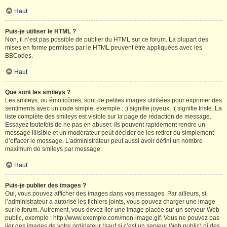
Haut
Puis-je utiliser le HTML ?
Non, il n’est pas possible de publier du HTML sur ce forum. La plupart des
mises en forme permises par le HTML peuvent être appliquées avec les
BBCodes.
Haut
Que sont les smileys ?
Les smileys, ou émoticônes, sont de petites images utilisées pour exprimer des
sentiments avec un code simple, exemple : :) signifie joyeux, :( signifie triste. La
liste complète des smileys est visible sur la page de rédaction de message.
Essayez toutefois de ne pas en abuser. Ils peuvent rapidement rendre un
message illisible et un modérateur peut décider de les retirer ou simplement
d’effacer le message. L’administrateur peut aussi avoir défini un nombre
maximum de smileys par message.
Haut
Puis-je publier des images ?
Oui, vous pouvez afficher des images dans vos messages. Par ailleurs, si
l’administrateur a autorisé les fichiers joints, vous pouvez charger une image
sur le forum. Autrement, vous devez lier une image placée sur un serveur Web
public, exemple : http://www.exemple.com/mon-image.gif. Vous ne pouvez pas
lier des images de votre ordinateur (sauf si c’est un serveur Web public) ni des