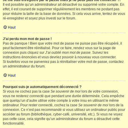
Je me suis enregistré par le passé mais je ne peux plus me connecter ?!
Il est possible qu’un administrateur ait désactivé ou supprimé votre compte. En
effet, il est courant de supprimer régulièrement les membres ne postant pas
pour réduire la taille de la base de données. Si cela vous arrive, tentez de vous
ré-enregistrer et soyez plus investi sur le forum.
Haut
J’ai perdu mon mot de passe !
Pas de panique ! Bien que votre mot de passe ne puisse pas être récupéré, il
peut facilement être réinitialisé. Pour ce faire, rendez vous sur la page de
connexion puis cliquez sur
J’ai oublié mon mot de passe
. Suivez les
instructions énoncées et vous devriez pouvoir à nouveau vous connecter.
Si toutefois vous ne parveniez pas à réinitialiser votre mot de passe, contactez
un administrateur du forum.
Haut
Pourquoi suis-je automatiquement déconnecté ?
Si vous ne cochez pas la case
Se souvenir de moi
lors de votre connexion,
vous ne resterez connecté que pendant une durée déterminée. Cela empêche
que quelqu’un d’autre utilise votre compte à votre insu en utilisant le même
ordinateur. Pour rester connecté, cochez la case
Se souvenir de moi
lors de la
connexion. Ce n’est pas recommandé si vous utilisez un ordinateur public pour
accéder au forum (bibliothèque, cyber-café, université, etc.). Si vous ne voyez
pas cette case, cela signifie qu’un administrateur du forum a désactivé cette
fonctionnalité.