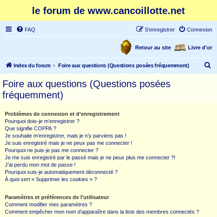
le forum de www.cancoillotte.net
FAQ
S’enregistrer
Connexion
Retour au site
Livre d'or
R
Index du forum
Foire aux questions (Questions posées fréquemment)
e
Foire aux questions (Questions posées
c
fréquemment)
h
e
Problèmes de connexion et d’enregistrement
Pourquoi dois-je m’enregistrer ?
r
Que signifie COPPA ?
c
Je souhaite m’enregistrer, mais je n’y parviens pas !
Je suis enregistré mais je ne peux pas me connecter !
h
Pourquoi ne puis-je pas me connecter ?
Je me suis enregistré par le passé mais je ne peux plus me connecter ?!
e
J’ai perdu mon mot de passe !
r
Pourquoi suis-je automatiquement déconnecté ?
À quoi sert « Supprimer les cookies » ?
Paramètres et préférences de l’utilisateur
Comment modifier mes paramètres ?
Comment empêcher mon nom d’apparaître dans la liste des membres connectés ?