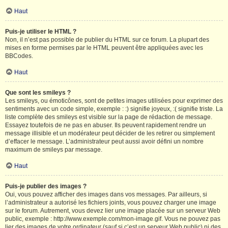
Haut
Puis-je utiliser le HTML ?
Non, il n’est pas possible de publier du HTML sur ce forum. La plupart des
mises en forme permises par le HTML peuvent être appliquées avec les
BBCodes.
Haut
Que sont les smileys ?
Les smileys, ou émoticônes, sont de petites images utilisées pour exprimer des
sentiments avec un code simple, exemple : :) signifie joyeux, :( signifie triste. La
liste complète des smileys est visible sur la page de rédaction de message.
Essayez toutefois de ne pas en abuser. Ils peuvent rapidement rendre un
message illisible et un modérateur peut décider de les retirer ou simplement
d’effacer le message. L’administrateur peut aussi avoir défini un nombre
maximum de smileys par message.
Haut
Puis-je publier des images ?
Oui, vous pouvez afficher des images dans vos messages. Par ailleurs, si
l’administrateur a autorisé les fichiers joints, vous pouvez charger une image
sur le forum. Autrement, vous devez lier une image placée sur un serveur Web
public, exemple : http://www.exemple.com/mon-image.gif. Vous ne pouvez pas
lier des images de votre ordinateur (sauf si c’est un serveur Web public) ni des