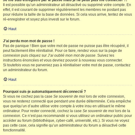
Je me suis enregistré par le passé mais je ne peux plus me connecter ?!
Il est possible qu’un administrateur ait désactivé ou supprimé votre compte. En
effet, il est courant de supprimer régulièrement les membres ne postant pas
pour réduire la taille de la base de données. Si cela vous arrive, tentez de vous
ré-enregistrer et soyez plus investi sur le forum.
Haut
J’ai perdu mon mot de passe !
Pas de panique ! Bien que votre mot de passe ne puisse pas être récupéré, il
peut facilement être réinitialisé. Pour ce faire, rendez vous sur la page de
connexion puis cliquez sur
J’ai oublié mon mot de passe
. Suivez les
instructions énoncées et vous devriez pouvoir à nouveau vous connecter.
Si toutefois vous ne parveniez pas à réinitialiser votre mot de passe, contactez
un administrateur du forum.
Haut
Pourquoi suis-je automatiquement déconnecté ?
Si vous ne cochez pas la case
Se souvenir de moi
lors de votre connexion,
vous ne resterez connecté que pendant une durée déterminée. Cela empêche
que quelqu’un d’autre utilise votre compte à votre insu en utilisant le même
ordinateur. Pour rester connecté, cochez la case
Se souvenir de moi
lors de la
connexion. Ce n’est pas recommandé si vous utilisez un ordinateur public pour
accéder au forum (bibliothèque, cyber-café, université, etc.). Si vous ne voyez
pas cette case, cela signifie qu’un administrateur du forum a désactivé cette
fonctionnalité.