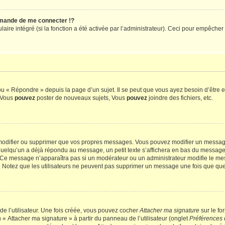
mande de me connecter !?
re intégré (si la fonction a été activée par l’administrateur). Ceci pour empêcher l’u
 « Répondre » depuis la page d’un sujet. Il se peut que vous ayez besoin d’être e
: Vous
pouvez
poster de nouveaux sujets, Vous
pouvez
joindre des fichiers, etc.
modifier ou supprimer que vos propres messages. Vous pouvez modifier un message
lqu’un a déjà répondu au message, un petit texte s’affichera en bas du message ind
n. Ce message n’apparaîtra pas si un modérateur ou un administrateur modifie le mes
ive. Notez que les utilisateurs ne peuvent pas supprimer un message une fois que qu
e l’utilisateur. Une fois créée, vous pouvez cocher
Attacher ma signature
sur le fo
 « Attacher ma signature » à partir du panneau de l’utilisateur (onglet
Préférences 