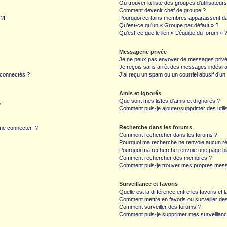
Où trouver la liste des groupes d’utilisateur
Comment devenir chef de groupe ?
 ?!
Pourquoi certains membres apparaissent dan
Qu’est-ce qu’un « Groupe par défaut » ?
Qu’est-ce que le lien « L’équipe du forum » 
Messagerie privée
Je ne peux pas envoyer de messages privé
Je reçois sans arrêt des messages indésira
 connectés ?
J’ai reçu un spam ou un courriel abusif d’u
Amis et ignorés
Que sont mes listes d’amis et d’ignorés ?
?
Comment puis-je ajouter/supprimer des utilis
Recherche dans les forums
e connecter !?
Comment rechercher dans les forums ?
Pourquoi ma recherche ne renvoie aucun ré
Pourquoi ma recherche renvoie une page bl
Comment rechercher des membres ?
Comment puis-je trouver mes propres mess
Surveillance et favoris
Quelle est la différence entre les favoris et l
Comment mettre en favoris ou surveiller des
Comment surveiller des forums ?
Comment puis-je supprimer mes surveillanc