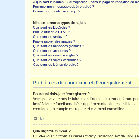
À quoi sert le bouton « Sauvegarder » dans la page de rédaction de 
Pourquoi mon message doit être validé ?
Comment remonter mon sujet ?
Mise en forme et types de sujets
Que sont les BBCodes ?
Puis-je utiliser le HTML ?
Que sont les smileys ?
Puis-je publier des images ?
Que sont les annonces globales ?
Que sont les annonces ?
Que sont les sujets épinglés ?
Que sont les sujets verrouillés ?
Que sont les icônes de sujet ?
Problèmes de connexion et d’enregistrement
Pourquoi dois-je m’enregistrer ?
Vous pouvez ne pas le faire, mais l’administrateur du forum peu
bénéficier de fonctionnalités supplémentaires inaccessibles au
création d’un compte est rapide et vivement conseillée.
Haut
Que signifie COPPA ?
COPPA (ou
Children’s Online Privacy Protection Act
de 1998) es