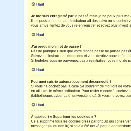
Haut
Je me suis enregistré par le passé mais je ne peux plus me
Il est possible qu’un administrateur ait désactivé ou supprimé 
vous arrive, tentez de vous ré-enregistrer et soyez plus investi s
Haut
J’ai perdu mon mot de passe !
Pas de panique ! Bien que votre mot de passe ne puisse pas être
Suivez les instructions énoncées et vous devriez pouvoir à no
Si toutefois vous ne parveniez pas à réinitialiser votre mot de 
Haut
Pourquoi suis-je automatiquement déconnecté ?
Si vous ne cochez pas la case
Se souvenir de moi
lors de votr
en utilisant le même ordinateur. Pour rester connecté, cochez 
(bibliothèque, cyber-café, université, etc.). Si vous ne voyez pa
Haut
À quoi sert « Supprimer les cookies » ?
Cela supprime tous les cookies créés par phpBB qui conservent v
messages (lu ou non lu) si cela a été activé par un administra