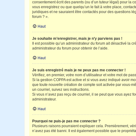
consentement écrit des parents (ou d’un tuteur légal) pour la c
vous enregistrez ou que quelqu’un le fait à votre place, contac
juridiques et ne sauraient être contactés pour des questions lé
forum ? ».
Haut
Je souhaite m’enregistrer, mais je n’y parviens pas !
Il est possible qu’un administrateur du forum ait désactivé la c
administrateur du forum pour obtenir de l’aide.
Haut
Je suis enregistré mais je ne peux pas me connecter !
Vérifiez, en premier, votre nom d’utilisateur et votre mot de passe.
Si la gestion COPPA est active et si vous avez indiqué avoir mo
que toute nouvelle création de compte soit activée par vous-mê
un courriel, suivez ses instructions.
Si vous n’avez pas reçu de courriel, il se peut que vous ayez fou
administrateur.
Haut
Pourquoi ne puis-je pas me connecter ?
Plusieurs raisons pourraient expliquer cela. Premièrement, vérif
n’avez pas été banni. Il est également possible que le propriétair