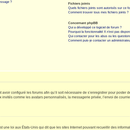
message ?
Fichiers joints
Quels fichiers joints sont autorisés sur ce f
Comment trouver tous mes fichiers joints ?
Concernant phpBB
Qui a développé ce logiciel de forum ?
Pourquoi la fonctionnalité X n’est pas dispon
Qui contacter pour les abus ou les questio
Comment puis-je contacter un administrateu
t avoir configuré les forums afin qu’il soit nécessaire de s’enregistrer pour poster
x invités comme les avatars personnalisés, la messagerie privée, l’envoi de courri
t une loi aux États-Unis qui dit que les sites Internet pouvant recueillir des infor