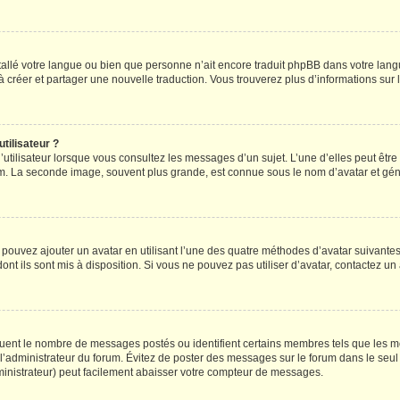
installé votre langue ou bien que personne n’ait encore traduit phpBB dans votre l
s à créer et partager une nouvelle traduction. Vous trouverez plus d’informations sur l
tilisateur ?
utilisateur lorsque vous consultez les messages d’un sujet. L’une d’elles peut êtr
rum. La seconde image, souvent plus grande, est connue sous le nom d’avatar et 
s pouvez ajouter un avatar en utilisant l’une des quatre méthodes d’avatar suivantes 
ont ils sont mis à disposition. Si vous ne pouvez pas utiliser d’avatar, contactez un
iquent le nombre de messages postés ou identifient certains membres tels que les 
ar l’administrateur du forum. Évitez de poster des messages sur le forum dans le seu
ministrateur) peut facilement abaisser votre compteur de messages.