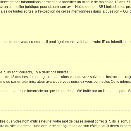
ollecte de ces informations permettant d’identifier un mineur de moins de 13 ans. S
tez un conseiller juridique pour obtenir son avis. Notez que phpBB Limited et les pr
gales de toutes sortes, à l’exception de celles mentionnées dans la question « Qui
réation de nouveaux comptes. Il peut également avoir banni votre IP ou interdit le no
 S’ils sont corrects, il y a deux possibilités :
ins de 13 ans lors de l’enregistrement, alors vous devrez suivre les instructions r
me ou par un administrateur avant que vous puissiez vous connecter. Cette informat
rni une adresse incorrecte ou que le courriel ait été traité par un filtre anti-spam. S
iez que votre nom d’utilisateur et votre mot de passe soient corrects. S’ils le sont,
e du site Internet ait une erreur de configuration de son côté, et qu’il devra la corri