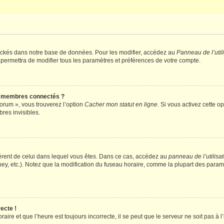
ockés dans notre base de données. Pour les modifier, accédez au
Panneau de l’util
 permettra de modifier tous les paramètres et préférences de votre compte.
s membres connectés ?
forum », vous trouverez l’option
Cacher mon statut en ligne
. Si vous activez cette o
es invisibles.
ifférent de celui dans lequel vous êtes. Dans ce cas, accédez au
panneau de l’utilisa
ney, etc.). Notez que la modification du fuseau horaire, comme la plupart des para
ecte !
aire et que l’heure est toujours incorrecte, il se peut que le serveur ne soit pas à