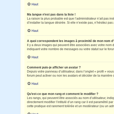
Haut
Ma langue n’est pas dans la liste !
La raison la plus probable est que l’administrateur n’ait pas 
d’installer la langue désirée. Si elle n’existe pas, n’hésitez pa
Haut
A quoi correspondent les images à proximité de mon nom d’u
Il y a deux images qui peuvent être associées avec votre nom d’
indiquant votre nombre de messages ou votre statut sur le fo
Haut
Comment puis-je afficher un avatar ?
Depuis votre panneau d’utilisateur, dans l’onglet « profil » vou
forum peut activer ou non les avatars et décider de la manière d
Haut
Qu’est-ce que mon rang et comment le modifier ?
Les rangs, qui peuvent être associés au nom d’utilisateur, ind
directement modifier l’intitulé d’un rang car il est paramétré p
cette pratique est rarement tolérée et un modérateur (ou un ad