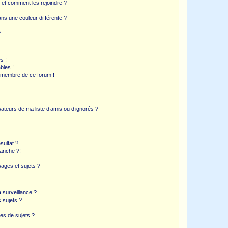
s et comment les rejoindre ?
s une couleur différente ?
?
s !
bles !
n membre de ce forum !
ateurs de ma liste d’amis ou d’ignorés ?
sultat ?
anche ?!
ages et sujets ?
a surveillance ?
 sujets ?
es de sujets ?