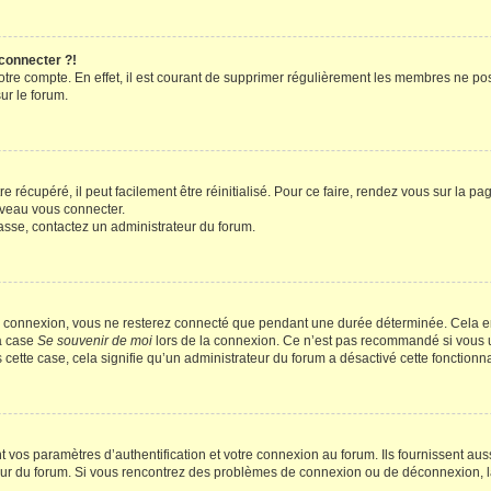
 connecter ?!
votre compte. En effet, il est courant de supprimer régulièrement les membres ne pos
ur le forum.
 récupéré, il peut facilement être réinitialisé. Pour ce faire, rendez vous sur la p
uveau vous connecter.
passe, contactez un administrateur du forum.
e connexion, vous ne resterez connecté que pendant une durée déterminée. Cela em
la case
Se souvenir de moi
lors de la connexion. Ce n’est pas recommandé si vous u
s cette case, cela signifie qu’un administrateur du forum a désactivé cette fonctionna
os paramètres d’authentification et votre connexion au forum. Ils fournissent aussi
teur du forum. Si vous rencontrez des problèmes de connexion ou de déconnexion, l