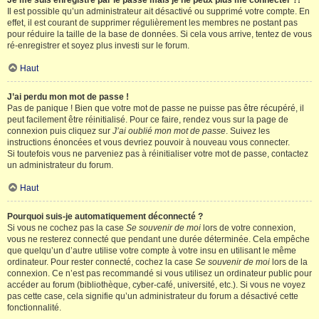
Je me suis enregistré par le passé mais je ne peux plus me connecter ?!
Il est possible qu’un administrateur ait désactivé ou supprimé votre compte. En
effet, il est courant de supprimer régulièrement les membres ne postant pas
pour réduire la taille de la base de données. Si cela vous arrive, tentez de vous
ré-enregistrer et soyez plus investi sur le forum.
Haut
J’ai perdu mon mot de passe !
Pas de panique ! Bien que votre mot de passe ne puisse pas être récupéré, il
peut facilement être réinitialisé. Pour ce faire, rendez vous sur la page de
connexion puis cliquez sur
J’ai oublié mon mot de passe
. Suivez les
instructions énoncées et vous devriez pouvoir à nouveau vous connecter.
Si toutefois vous ne parveniez pas à réinitialiser votre mot de passe, contactez
un administrateur du forum.
Haut
Pourquoi suis-je automatiquement déconnecté ?
Si vous ne cochez pas la case
Se souvenir de moi
lors de votre connexion,
vous ne resterez connecté que pendant une durée déterminée. Cela empêche
que quelqu’un d’autre utilise votre compte à votre insu en utilisant le même
ordinateur. Pour rester connecté, cochez la case
Se souvenir de moi
lors de la
connexion. Ce n’est pas recommandé si vous utilisez un ordinateur public pour
accéder au forum (bibliothèque, cyber-café, université, etc.). Si vous ne voyez
pas cette case, cela signifie qu’un administrateur du forum a désactivé cette
fonctionnalité.