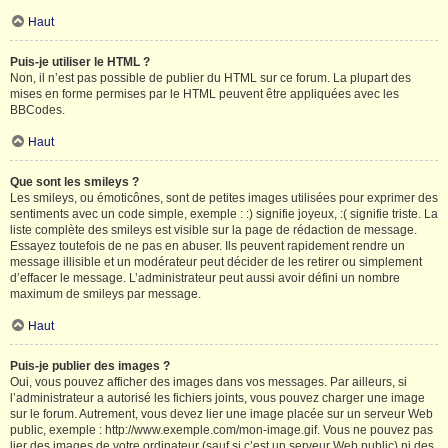
Haut
Puis-je utiliser le HTML ?
Non, il n’est pas possible de publier du HTML sur ce forum. La plupart des
mises en forme permises par le HTML peuvent être appliquées avec les
BBCodes.
Haut
Que sont les smileys ?
Les smileys, ou émoticônes, sont de petites images utilisées pour exprimer des
sentiments avec un code simple, exemple : :) signifie joyeux, :( signifie triste. La
liste complète des smileys est visible sur la page de rédaction de message.
Essayez toutefois de ne pas en abuser. Ils peuvent rapidement rendre un
message illisible et un modérateur peut décider de les retirer ou simplement
d’effacer le message. L’administrateur peut aussi avoir défini un nombre
maximum de smileys par message.
Haut
Puis-je publier des images ?
Oui, vous pouvez afficher des images dans vos messages. Par ailleurs, si
l’administrateur a autorisé les fichiers joints, vous pouvez charger une image
sur le forum. Autrement, vous devez lier une image placée sur un serveur Web
public, exemple : http://www.exemple.com/mon-image.gif. Vous ne pouvez pas
lier des images de votre ordinateur (sauf si c’est un serveur Web public) ni des