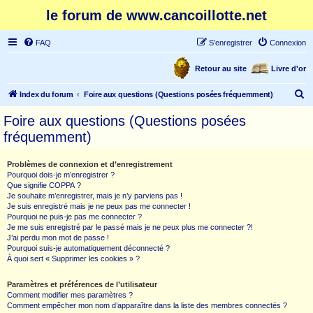
le forum de www.cancoillotte.net
FAQ
S’enregistrer
Connexion
Retour au site
Livre d'or
R
Index du forum
Foire aux questions (Questions posées fréquemment)
e
Foire aux questions (Questions posées
c
fréquemment)
h
e
Problèmes de connexion et d’enregistrement
Pourquoi dois-je m’enregistrer ?
r
Que signifie COPPA ?
c
Je souhaite m’enregistrer, mais je n’y parviens pas !
Je suis enregistré mais je ne peux pas me connecter !
h
Pourquoi ne puis-je pas me connecter ?
Je me suis enregistré par le passé mais je ne peux plus me connecter ?!
e
J’ai perdu mon mot de passe !
r
Pourquoi suis-je automatiquement déconnecté ?
À quoi sert « Supprimer les cookies » ?
Paramètres et préférences de l’utilisateur
Comment modifier mes paramètres ?
Comment empêcher mon nom d’apparaître dans la liste des membres connectés ?