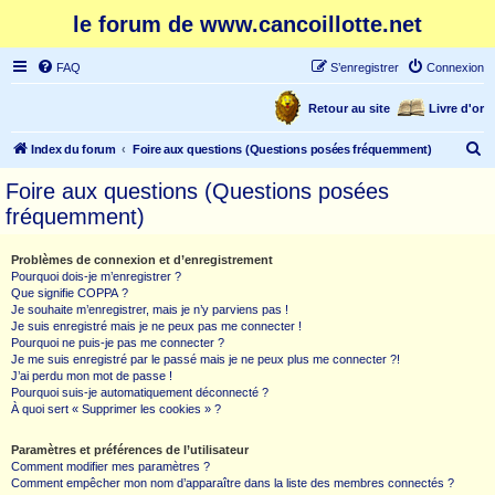
le forum de www.cancoillotte.net
FAQ
S’enregistrer
Connexion
Retour au site
Livre d'or
R
Index du forum
Foire aux questions (Questions posées fréquemment)
e
Foire aux questions (Questions posées
c
fréquemment)
h
e
Problèmes de connexion et d’enregistrement
Pourquoi dois-je m’enregistrer ?
r
Que signifie COPPA ?
c
Je souhaite m’enregistrer, mais je n’y parviens pas !
Je suis enregistré mais je ne peux pas me connecter !
h
Pourquoi ne puis-je pas me connecter ?
Je me suis enregistré par le passé mais je ne peux plus me connecter ?!
e
J’ai perdu mon mot de passe !
r
Pourquoi suis-je automatiquement déconnecté ?
À quoi sert « Supprimer les cookies » ?
Paramètres et préférences de l’utilisateur
Comment modifier mes paramètres ?
Comment empêcher mon nom d’apparaître dans la liste des membres connectés ?