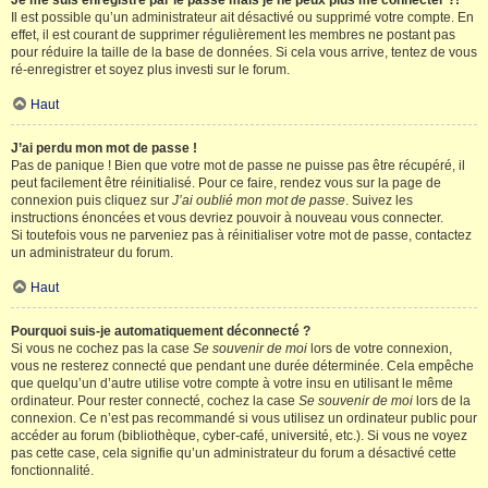
Je me suis enregistré par le passé mais je ne peux plus me connecter ?!
Il est possible qu’un administrateur ait désactivé ou supprimé votre compte. En
effet, il est courant de supprimer régulièrement les membres ne postant pas
pour réduire la taille de la base de données. Si cela vous arrive, tentez de vous
ré-enregistrer et soyez plus investi sur le forum.
Haut
J’ai perdu mon mot de passe !
Pas de panique ! Bien que votre mot de passe ne puisse pas être récupéré, il
peut facilement être réinitialisé. Pour ce faire, rendez vous sur la page de
connexion puis cliquez sur
J’ai oublié mon mot de passe
. Suivez les
instructions énoncées et vous devriez pouvoir à nouveau vous connecter.
Si toutefois vous ne parveniez pas à réinitialiser votre mot de passe, contactez
un administrateur du forum.
Haut
Pourquoi suis-je automatiquement déconnecté ?
Si vous ne cochez pas la case
Se souvenir de moi
lors de votre connexion,
vous ne resterez connecté que pendant une durée déterminée. Cela empêche
que quelqu’un d’autre utilise votre compte à votre insu en utilisant le même
ordinateur. Pour rester connecté, cochez la case
Se souvenir de moi
lors de la
connexion. Ce n’est pas recommandé si vous utilisez un ordinateur public pour
accéder au forum (bibliothèque, cyber-café, université, etc.). Si vous ne voyez
pas cette case, cela signifie qu’un administrateur du forum a désactivé cette
fonctionnalité.