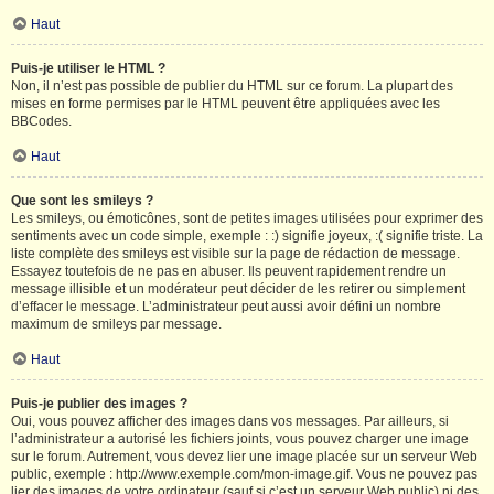
Haut
Puis-je utiliser le HTML ?
Non, il n’est pas possible de publier du HTML sur ce forum. La plupart des
mises en forme permises par le HTML peuvent être appliquées avec les
BBCodes.
Haut
Que sont les smileys ?
Les smileys, ou émoticônes, sont de petites images utilisées pour exprimer des
sentiments avec un code simple, exemple : :) signifie joyeux, :( signifie triste. La
liste complète des smileys est visible sur la page de rédaction de message.
Essayez toutefois de ne pas en abuser. Ils peuvent rapidement rendre un
message illisible et un modérateur peut décider de les retirer ou simplement
d’effacer le message. L’administrateur peut aussi avoir défini un nombre
maximum de smileys par message.
Haut
Puis-je publier des images ?
Oui, vous pouvez afficher des images dans vos messages. Par ailleurs, si
l’administrateur a autorisé les fichiers joints, vous pouvez charger une image
sur le forum. Autrement, vous devez lier une image placée sur un serveur Web
public, exemple : http://www.exemple.com/mon-image.gif. Vous ne pouvez pas
lier des images de votre ordinateur (sauf si c’est un serveur Web public) ni des