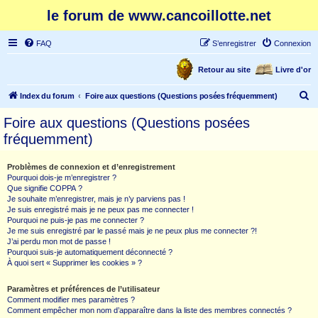
le forum de www.cancoillotte.net
FAQ
S’enregistrer
Connexion
Retour au site
Livre d'or
R
Index du forum
Foire aux questions (Questions posées fréquemment)
e
Foire aux questions (Questions posées
c
fréquemment)
h
e
Problèmes de connexion et d’enregistrement
Pourquoi dois-je m’enregistrer ?
r
Que signifie COPPA ?
c
Je souhaite m’enregistrer, mais je n’y parviens pas !
Je suis enregistré mais je ne peux pas me connecter !
h
Pourquoi ne puis-je pas me connecter ?
Je me suis enregistré par le passé mais je ne peux plus me connecter ?!
e
J’ai perdu mon mot de passe !
r
Pourquoi suis-je automatiquement déconnecté ?
À quoi sert « Supprimer les cookies » ?
Paramètres et préférences de l’utilisateur
Comment modifier mes paramètres ?
Comment empêcher mon nom d’apparaître dans la liste des membres connectés ?