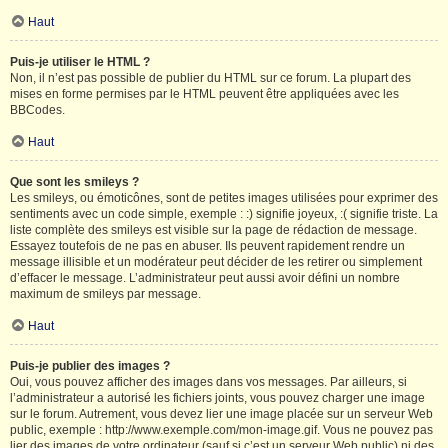
Haut
Puis-je utiliser le HTML ?
Non, il n’est pas possible de publier du HTML sur ce forum. La plupart des
mises en forme permises par le HTML peuvent être appliquées avec les
BBCodes.
Haut
Que sont les smileys ?
Les smileys, ou émoticônes, sont de petites images utilisées pour exprimer des
sentiments avec un code simple, exemple : :) signifie joyeux, :( signifie triste. La
liste complète des smileys est visible sur la page de rédaction de message.
Essayez toutefois de ne pas en abuser. Ils peuvent rapidement rendre un
message illisible et un modérateur peut décider de les retirer ou simplement
d’effacer le message. L’administrateur peut aussi avoir défini un nombre
maximum de smileys par message.
Haut
Puis-je publier des images ?
Oui, vous pouvez afficher des images dans vos messages. Par ailleurs, si
l’administrateur a autorisé les fichiers joints, vous pouvez charger une image
sur le forum. Autrement, vous devez lier une image placée sur un serveur Web
public, exemple : http://www.exemple.com/mon-image.gif. Vous ne pouvez pas
lier des images de votre ordinateur (sauf si c’est un serveur Web public) ni des