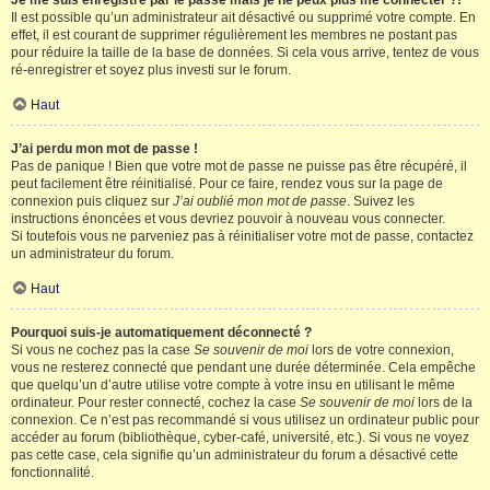
Je me suis enregistré par le passé mais je ne peux plus me connecter ?!
Il est possible qu’un administrateur ait désactivé ou supprimé votre compte. En
effet, il est courant de supprimer régulièrement les membres ne postant pas
pour réduire la taille de la base de données. Si cela vous arrive, tentez de vous
ré-enregistrer et soyez plus investi sur le forum.
Haut
J’ai perdu mon mot de passe !
Pas de panique ! Bien que votre mot de passe ne puisse pas être récupéré, il
peut facilement être réinitialisé. Pour ce faire, rendez vous sur la page de
connexion puis cliquez sur
J’ai oublié mon mot de passe
. Suivez les
instructions énoncées et vous devriez pouvoir à nouveau vous connecter.
Si toutefois vous ne parveniez pas à réinitialiser votre mot de passe, contactez
un administrateur du forum.
Haut
Pourquoi suis-je automatiquement déconnecté ?
Si vous ne cochez pas la case
Se souvenir de moi
lors de votre connexion,
vous ne resterez connecté que pendant une durée déterminée. Cela empêche
que quelqu’un d’autre utilise votre compte à votre insu en utilisant le même
ordinateur. Pour rester connecté, cochez la case
Se souvenir de moi
lors de la
connexion. Ce n’est pas recommandé si vous utilisez un ordinateur public pour
accéder au forum (bibliothèque, cyber-café, université, etc.). Si vous ne voyez
pas cette case, cela signifie qu’un administrateur du forum a désactivé cette
fonctionnalité.