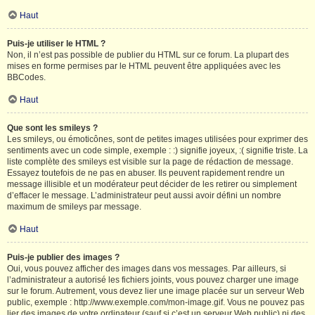
Haut
Puis-je utiliser le HTML ?
Non, il n’est pas possible de publier du HTML sur ce forum. La plupart des
mises en forme permises par le HTML peuvent être appliquées avec les
BBCodes.
Haut
Que sont les smileys ?
Les smileys, ou émoticônes, sont de petites images utilisées pour exprimer des
sentiments avec un code simple, exemple : :) signifie joyeux, :( signifie triste. La
liste complète des smileys est visible sur la page de rédaction de message.
Essayez toutefois de ne pas en abuser. Ils peuvent rapidement rendre un
message illisible et un modérateur peut décider de les retirer ou simplement
d’effacer le message. L’administrateur peut aussi avoir défini un nombre
maximum de smileys par message.
Haut
Puis-je publier des images ?
Oui, vous pouvez afficher des images dans vos messages. Par ailleurs, si
l’administrateur a autorisé les fichiers joints, vous pouvez charger une image
sur le forum. Autrement, vous devez lier une image placée sur un serveur Web
public, exemple : http://www.exemple.com/mon-image.gif. Vous ne pouvez pas
lier des images de votre ordinateur (sauf si c’est un serveur Web public) ni des