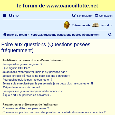
le forum de www.cancoillotte.net
FAQ
S’enregistrer
Connexion
Retour au site
Livre d'or
R
Index du forum
Foire aux questions (Questions posées fréquemment)
e
Foire aux questions (Questions posées
c
fréquemment)
h
e
Problèmes de connexion et d’enregistrement
Pourquoi dois-je m’enregistrer ?
r
Que signifie COPPA ?
c
Je souhaite m’enregistrer, mais je n’y parviens pas !
Je suis enregistré mais je ne peux pas me connecter !
h
Pourquoi ne puis-je pas me connecter ?
Je me suis enregistré par le passé mais je ne peux plus me connecter ?!
e
J’ai perdu mon mot de passe !
r
Pourquoi suis-je automatiquement déconnecté ?
À quoi sert « Supprimer les cookies » ?
Paramètres et préférences de l’utilisateur
Comment modifier mes paramètres ?
Comment empêcher mon nom d’apparaître dans la liste des membres connectés ?