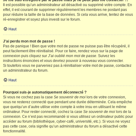
Je me suis enregistré par le passé mais je ne peux plus me connecter ?!
Il est possible qu’un administrateur ait désactivé ou supprimé votre compte. En
effet, il est courant de supprimer régulièrement les membres ne postant pas
pour réduire la taille de la base de données. Si cela vous arrive, tentez de vous
ré-enregistrer et soyez plus investi sur le forum.
Haut
J’ai perdu mon mot de passe !
Pas de panique ! Bien que votre mot de passe ne puisse pas être récupéré, il
peut facilement être réinitialisé. Pour ce faire, rendez vous sur la page de
connexion puis cliquez sur
J’ai oublié mon mot de passe
. Suivez les
instructions énoncées et vous devriez pouvoir à nouveau vous connecter.
Si toutefois vous ne parveniez pas à réinitialiser votre mot de passe, contactez
un administrateur du forum.
Haut
Pourquoi suis-je automatiquement déconnecté ?
Si vous ne cochez pas la case
Se souvenir de moi
lors de votre connexion,
vous ne resterez connecté que pendant une durée déterminée. Cela empêche
que quelqu’un d’autre utilise votre compte à votre insu en utilisant le même
ordinateur. Pour rester connecté, cochez la case
Se souvenir de moi
lors de la
connexion. Ce n’est pas recommandé si vous utilisez un ordinateur public pour
accéder au forum (bibliothèque, cyber-café, université, etc.). Si vous ne voyez
pas cette case, cela signifie qu’un administrateur du forum a désactivé cette
fonctionnalité.