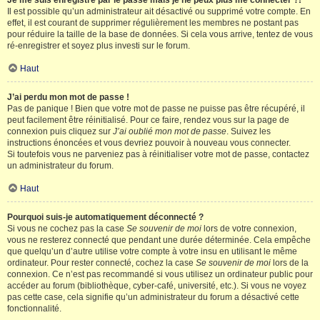
Je me suis enregistré par le passé mais je ne peux plus me connecter ?!
Il est possible qu’un administrateur ait désactivé ou supprimé votre compte. En
effet, il est courant de supprimer régulièrement les membres ne postant pas
pour réduire la taille de la base de données. Si cela vous arrive, tentez de vous
ré-enregistrer et soyez plus investi sur le forum.
Haut
J’ai perdu mon mot de passe !
Pas de panique ! Bien que votre mot de passe ne puisse pas être récupéré, il
peut facilement être réinitialisé. Pour ce faire, rendez vous sur la page de
connexion puis cliquez sur
J’ai oublié mon mot de passe
. Suivez les
instructions énoncées et vous devriez pouvoir à nouveau vous connecter.
Si toutefois vous ne parveniez pas à réinitialiser votre mot de passe, contactez
un administrateur du forum.
Haut
Pourquoi suis-je automatiquement déconnecté ?
Si vous ne cochez pas la case
Se souvenir de moi
lors de votre connexion,
vous ne resterez connecté que pendant une durée déterminée. Cela empêche
que quelqu’un d’autre utilise votre compte à votre insu en utilisant le même
ordinateur. Pour rester connecté, cochez la case
Se souvenir de moi
lors de la
connexion. Ce n’est pas recommandé si vous utilisez un ordinateur public pour
accéder au forum (bibliothèque, cyber-café, université, etc.). Si vous ne voyez
pas cette case, cela signifie qu’un administrateur du forum a désactivé cette
fonctionnalité.