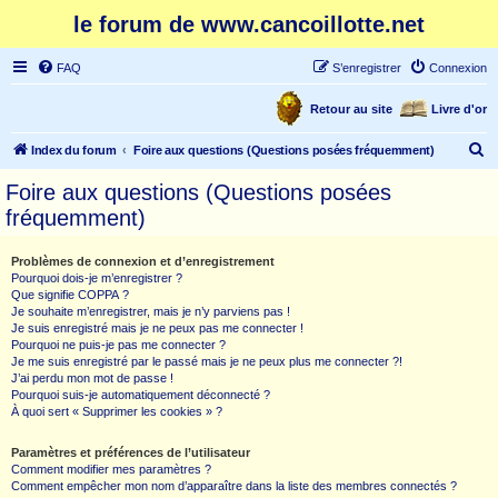
le forum de www.cancoillotte.net
FAQ
S’enregistrer
Connexion
Retour au site
Livre d'or
R
Index du forum
Foire aux questions (Questions posées fréquemment)
e
Foire aux questions (Questions posées
c
fréquemment)
h
e
Problèmes de connexion et d’enregistrement
Pourquoi dois-je m’enregistrer ?
r
Que signifie COPPA ?
c
Je souhaite m’enregistrer, mais je n’y parviens pas !
Je suis enregistré mais je ne peux pas me connecter !
h
Pourquoi ne puis-je pas me connecter ?
Je me suis enregistré par le passé mais je ne peux plus me connecter ?!
e
J’ai perdu mon mot de passe !
r
Pourquoi suis-je automatiquement déconnecté ?
À quoi sert « Supprimer les cookies » ?
Paramètres et préférences de l’utilisateur
Comment modifier mes paramètres ?
Comment empêcher mon nom d’apparaître dans la liste des membres connectés ?