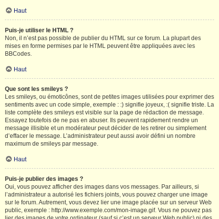
Haut
Puis-je utiliser le HTML ?
Non, il n’est pas possible de publier du HTML sur ce forum. La plupart des
mises en forme permises par le HTML peuvent être appliquées avec les
BBCodes.
Haut
Que sont les smileys ?
Les smileys, ou émoticônes, sont de petites images utilisées pour exprimer des
sentiments avec un code simple, exemple : :) signifie joyeux, :( signifie triste. La
liste complète des smileys est visible sur la page de rédaction de message.
Essayez toutefois de ne pas en abuser. Ils peuvent rapidement rendre un
message illisible et un modérateur peut décider de les retirer ou simplement
d’effacer le message. L’administrateur peut aussi avoir défini un nombre
maximum de smileys par message.
Haut
Puis-je publier des images ?
Oui, vous pouvez afficher des images dans vos messages. Par ailleurs, si
l’administrateur a autorisé les fichiers joints, vous pouvez charger une image
sur le forum. Autrement, vous devez lier une image placée sur un serveur Web
public, exemple : http://www.exemple.com/mon-image.gif. Vous ne pouvez pas
lier des images de votre ordinateur (sauf si c’est un serveur Web public) ni des