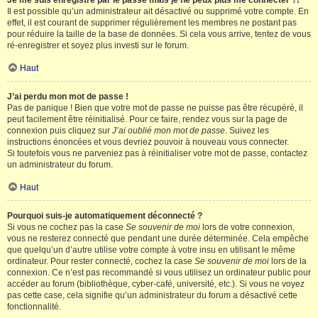
Je me suis enregistré par le passé mais je ne peux plus me connecter ?!
Il est possible qu’un administrateur ait désactivé ou supprimé votre compte. En
effet, il est courant de supprimer régulièrement les membres ne postant pas
pour réduire la taille de la base de données. Si cela vous arrive, tentez de vous
ré-enregistrer et soyez plus investi sur le forum.
Haut
J’ai perdu mon mot de passe !
Pas de panique ! Bien que votre mot de passe ne puisse pas être récupéré, il
peut facilement être réinitialisé. Pour ce faire, rendez vous sur la page de
connexion puis cliquez sur
J’ai oublié mon mot de passe
. Suivez les
instructions énoncées et vous devriez pouvoir à nouveau vous connecter.
Si toutefois vous ne parveniez pas à réinitialiser votre mot de passe, contactez
un administrateur du forum.
Haut
Pourquoi suis-je automatiquement déconnecté ?
Si vous ne cochez pas la case
Se souvenir de moi
lors de votre connexion,
vous ne resterez connecté que pendant une durée déterminée. Cela empêche
que quelqu’un d’autre utilise votre compte à votre insu en utilisant le même
ordinateur. Pour rester connecté, cochez la case
Se souvenir de moi
lors de la
connexion. Ce n’est pas recommandé si vous utilisez un ordinateur public pour
accéder au forum (bibliothèque, cyber-café, université, etc.). Si vous ne voyez
pas cette case, cela signifie qu’un administrateur du forum a désactivé cette
fonctionnalité.