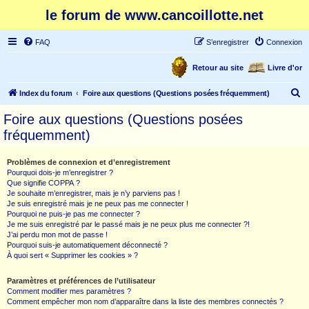
le forum de www.cancoillotte.net
FAQ
S’enregistrer
Connexion
Retour au site
Livre d'or
R
Index du forum
Foire aux questions (Questions posées fréquemment)
e
Foire aux questions (Questions posées
c
fréquemment)
h
e
Problèmes de connexion et d’enregistrement
Pourquoi dois-je m’enregistrer ?
r
Que signifie COPPA ?
c
Je souhaite m’enregistrer, mais je n’y parviens pas !
Je suis enregistré mais je ne peux pas me connecter !
h
Pourquoi ne puis-je pas me connecter ?
Je me suis enregistré par le passé mais je ne peux plus me connecter ?!
e
J’ai perdu mon mot de passe !
r
Pourquoi suis-je automatiquement déconnecté ?
À quoi sert « Supprimer les cookies » ?
Paramètres et préférences de l’utilisateur
Comment modifier mes paramètres ?
Comment empêcher mon nom d’apparaître dans la liste des membres connectés ?