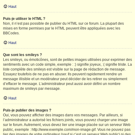
Haut
Puis-je utiliser le HTML ?
Non, il n’est pas possible de publier du HTML sur ce forum. La plupart des
mises en forme permises par le HTML peuvent être appliquées avec les
BBCodes.
Haut
Que sont les smileys ?
Les smileys, ou émoticônes, sont de petites images utilisées pour exprimer des
sentiments avec un code simple, exemple : :) signifie joyeux, :( signifie triste. La
liste complète des smileys est visible sur la page de rédaction de message.
Essayez toutefois de ne pas en abuser. Ils peuvent rapidement rendre un
message illisible et un modérateur peut décider de les retirer ou simplement
d’effacer le message. L’administrateur peut aussi avoir défini un nombre
maximum de smileys par message.
Haut
Puis-je publier des images ?
Oui, vous pouvez afficher des images dans vos messages. Par ailleurs, si
l’administrateur a autorisé les fichiers joints, vous pouvez charger une image
sur le forum. Autrement, vous devez lier une image placée sur un serveur Web
public, exemple : http://www.exemple.com/mon-image.gif. Vous ne pouvez pas
lier des images de votre ordinateur (sauf si c’est un serveur Web public) ni des