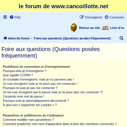
le forum de www.cancoillotte.net
FAQ
S’enregistrer
Connexion
Retour au site
Livre d'or
R
Index du forum
Foire aux questions (Questions posées fréquemment)
e
Foire aux questions (Questions posées
c
fréquemment)
h
e
Problèmes de connexion et d’enregistrement
Pourquoi dois-je m’enregistrer ?
r
Que signifie COPPA ?
c
Je souhaite m’enregistrer, mais je n’y parviens pas !
Je suis enregistré mais je ne peux pas me connecter !
h
Pourquoi ne puis-je pas me connecter ?
Je me suis enregistré par le passé mais je ne peux plus me connecter ?!
e
J’ai perdu mon mot de passe !
r
Pourquoi suis-je automatiquement déconnecté ?
À quoi sert « Supprimer les cookies » ?
Paramètres et préférences de l’utilisateur
Comment modifier mes paramètres ?
Comment empêcher mon nom d’apparaître dans la liste des membres connectés ?