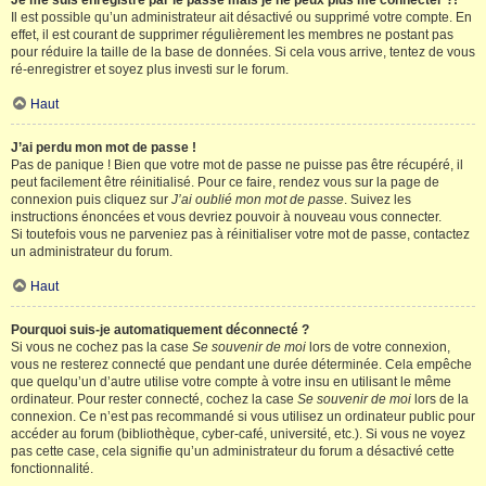
Je me suis enregistré par le passé mais je ne peux plus me connecter ?!
Il est possible qu’un administrateur ait désactivé ou supprimé votre compte. En
effet, il est courant de supprimer régulièrement les membres ne postant pas
pour réduire la taille de la base de données. Si cela vous arrive, tentez de vous
ré-enregistrer et soyez plus investi sur le forum.
Haut
J’ai perdu mon mot de passe !
Pas de panique ! Bien que votre mot de passe ne puisse pas être récupéré, il
peut facilement être réinitialisé. Pour ce faire, rendez vous sur la page de
connexion puis cliquez sur
J’ai oublié mon mot de passe
. Suivez les
instructions énoncées et vous devriez pouvoir à nouveau vous connecter.
Si toutefois vous ne parveniez pas à réinitialiser votre mot de passe, contactez
un administrateur du forum.
Haut
Pourquoi suis-je automatiquement déconnecté ?
Si vous ne cochez pas la case
Se souvenir de moi
lors de votre connexion,
vous ne resterez connecté que pendant une durée déterminée. Cela empêche
que quelqu’un d’autre utilise votre compte à votre insu en utilisant le même
ordinateur. Pour rester connecté, cochez la case
Se souvenir de moi
lors de la
connexion. Ce n’est pas recommandé si vous utilisez un ordinateur public pour
accéder au forum (bibliothèque, cyber-café, université, etc.). Si vous ne voyez
pas cette case, cela signifie qu’un administrateur du forum a désactivé cette
fonctionnalité.