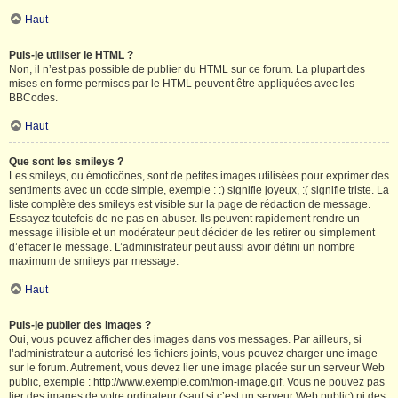
Haut
Puis-je utiliser le HTML ?
Non, il n’est pas possible de publier du HTML sur ce forum. La plupart des
mises en forme permises par le HTML peuvent être appliquées avec les
BBCodes.
Haut
Que sont les smileys ?
Les smileys, ou émoticônes, sont de petites images utilisées pour exprimer des
sentiments avec un code simple, exemple : :) signifie joyeux, :( signifie triste. La
liste complète des smileys est visible sur la page de rédaction de message.
Essayez toutefois de ne pas en abuser. Ils peuvent rapidement rendre un
message illisible et un modérateur peut décider de les retirer ou simplement
d’effacer le message. L’administrateur peut aussi avoir défini un nombre
maximum de smileys par message.
Haut
Puis-je publier des images ?
Oui, vous pouvez afficher des images dans vos messages. Par ailleurs, si
l’administrateur a autorisé les fichiers joints, vous pouvez charger une image
sur le forum. Autrement, vous devez lier une image placée sur un serveur Web
public, exemple : http://www.exemple.com/mon-image.gif. Vous ne pouvez pas
lier des images de votre ordinateur (sauf si c’est un serveur Web public) ni des