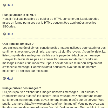
Haut
Puis-je utiliser le HTML ?
Non, il n’est pas possible de publier du HTML sur ce forum. La plupart des
mises en forme permises par le HTML peuvent être appliquées avec les
BBCodes.
Haut
Que sont les smileys ?
Les smileys, ou émoticônes, sont de petites images utilisées pour exprimer des
sentiments avec un code simple, exemple : :) signifie joyeux, :( signifie triste. La
liste complète des smileys est visible sur la page de rédaction de message.
Essayez toutefois de ne pas en abuser. Ils peuvent rapidement rendre un
message illisible et un modérateur peut décider de les retirer ou simplement
d’effacer le message. L’administrateur peut aussi avoir défini un nombre
maximum de smileys par message.
Haut
Puis-je publier des images ?
Oui, vous pouvez afficher des images dans vos messages. Par ailleurs, si
l’administrateur a autorisé les fichiers joints, vous pouvez charger une image
sur le forum. Autrement, vous devez lier une image placée sur un serveur Web
public, exemple : http://www.exemple.com/mon-image.gif. Vous ne pouvez pas
lier des images de votre ordinateur (sauf si c’est un serveur Web public) ni des