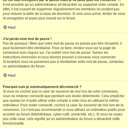
Je me suis enregistré par le passé mais je ne peux plus me connecter ?!
Il est possible qu’un administrateur ait désactivé ou supprimé votre compte. En
effet, il est courant de supprimer régulièrement les membres ne postant pas
pour réduire la taille de la base de données. Si cela vous arrive, tentez de vous
ré-enregistrer et soyez plus investi sur le forum.
Haut
J’ai perdu mon mot de passe !
Pas de panique ! Bien que votre mot de passe ne puisse pas être récupéré, il
peut facilement être réinitialisé. Pour ce faire, rendez vous sur la page de
connexion puis cliquez sur
J’ai oublié mon mot de passe
. Suivez les
instructions énoncées et vous devriez pouvoir à nouveau vous connecter.
Si toutefois vous ne parveniez pas à réinitialiser votre mot de passe, contactez
un administrateur du forum.
Haut
Pourquoi suis-je automatiquement déconnecté ?
Si vous ne cochez pas la case
Se souvenir de moi
lors de votre connexion,
vous ne resterez connecté que pendant une durée déterminée. Cela empêche
que quelqu’un d’autre utilise votre compte à votre insu en utilisant le même
ordinateur. Pour rester connecté, cochez la case
Se souvenir de moi
lors de la
connexion. Ce n’est pas recommandé si vous utilisez un ordinateur public pour
accéder au forum (bibliothèque, cyber-café, université, etc.). Si vous ne voyez
pas cette case, cela signifie qu’un administrateur du forum a désactivé cette
fonctionnalité.