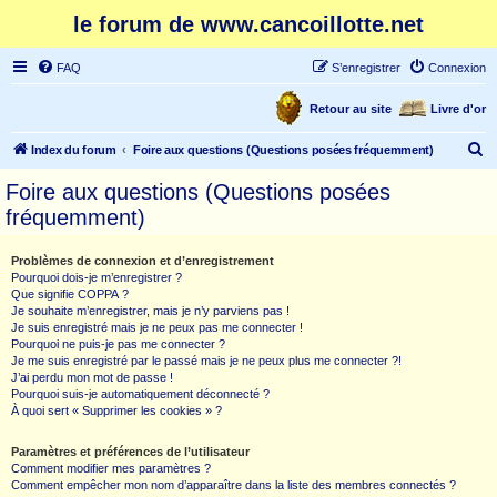
le forum de www.cancoillotte.net
FAQ
S’enregistrer
Connexion
Retour au site
Livre d'or
R
Index du forum
Foire aux questions (Questions posées fréquemment)
e
Foire aux questions (Questions posées
c
fréquemment)
h
e
Problèmes de connexion et d’enregistrement
Pourquoi dois-je m’enregistrer ?
r
Que signifie COPPA ?
c
Je souhaite m’enregistrer, mais je n’y parviens pas !
Je suis enregistré mais je ne peux pas me connecter !
h
Pourquoi ne puis-je pas me connecter ?
Je me suis enregistré par le passé mais je ne peux plus me connecter ?!
e
J’ai perdu mon mot de passe !
r
Pourquoi suis-je automatiquement déconnecté ?
À quoi sert « Supprimer les cookies » ?
Paramètres et préférences de l’utilisateur
Comment modifier mes paramètres ?
Comment empêcher mon nom d’apparaître dans la liste des membres connectés ?