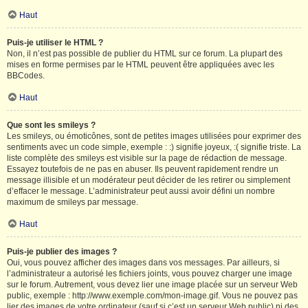
Haut
Puis-je utiliser le HTML ?
Non, il n’est pas possible de publier du HTML sur ce forum. La plupart des
mises en forme permises par le HTML peuvent être appliquées avec les
BBCodes.
Haut
Que sont les smileys ?
Les smileys, ou émoticônes, sont de petites images utilisées pour exprimer des
sentiments avec un code simple, exemple : :) signifie joyeux, :( signifie triste. La
liste complète des smileys est visible sur la page de rédaction de message.
Essayez toutefois de ne pas en abuser. Ils peuvent rapidement rendre un
message illisible et un modérateur peut décider de les retirer ou simplement
d’effacer le message. L’administrateur peut aussi avoir défini un nombre
maximum de smileys par message.
Haut
Puis-je publier des images ?
Oui, vous pouvez afficher des images dans vos messages. Par ailleurs, si
l’administrateur a autorisé les fichiers joints, vous pouvez charger une image
sur le forum. Autrement, vous devez lier une image placée sur un serveur Web
public, exemple : http://www.exemple.com/mon-image.gif. Vous ne pouvez pas
lier des images de votre ordinateur (sauf si c’est un serveur Web public) ni des