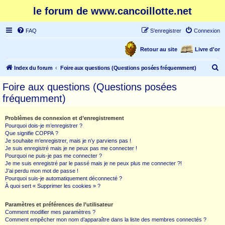
le forum de www.cancoillotte.net
FAQ
S’enregistrer
Connexion
Retour au site
Livre d'or
R
Index du forum
Foire aux questions (Questions posées fréquemment)
e
Foire aux questions (Questions posées
c
fréquemment)
h
e
Problèmes de connexion et d’enregistrement
Pourquoi dois-je m’enregistrer ?
r
Que signifie COPPA ?
c
Je souhaite m’enregistrer, mais je n’y parviens pas !
Je suis enregistré mais je ne peux pas me connecter !
h
Pourquoi ne puis-je pas me connecter ?
Je me suis enregistré par le passé mais je ne peux plus me connecter ?!
e
J’ai perdu mon mot de passe !
r
Pourquoi suis-je automatiquement déconnecté ?
À quoi sert « Supprimer les cookies » ?
Paramètres et préférences de l’utilisateur
Comment modifier mes paramètres ?
Comment empêcher mon nom d’apparaître dans la liste des membres connectés ?