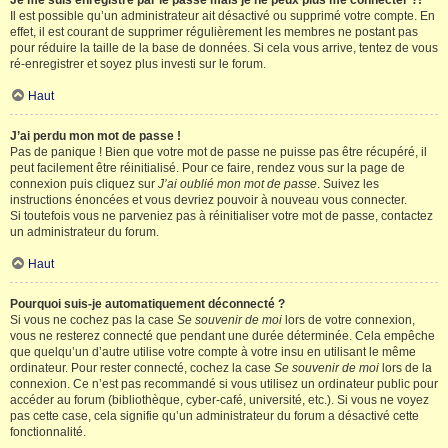
Je me suis enregistré par le passé mais je ne peux plus me connecter ?!
Il est possible qu’un administrateur ait désactivé ou supprimé votre compte. En
effet, il est courant de supprimer régulièrement les membres ne postant pas
pour réduire la taille de la base de données. Si cela vous arrive, tentez de vous
ré-enregistrer et soyez plus investi sur le forum.
Haut
J’ai perdu mon mot de passe !
Pas de panique ! Bien que votre mot de passe ne puisse pas être récupéré, il
peut facilement être réinitialisé. Pour ce faire, rendez vous sur la page de
connexion puis cliquez sur
J’ai oublié mon mot de passe
. Suivez les
instructions énoncées et vous devriez pouvoir à nouveau vous connecter.
Si toutefois vous ne parveniez pas à réinitialiser votre mot de passe, contactez
un administrateur du forum.
Haut
Pourquoi suis-je automatiquement déconnecté ?
Si vous ne cochez pas la case
Se souvenir de moi
lors de votre connexion,
vous ne resterez connecté que pendant une durée déterminée. Cela empêche
que quelqu’un d’autre utilise votre compte à votre insu en utilisant le même
ordinateur. Pour rester connecté, cochez la case
Se souvenir de moi
lors de la
connexion. Ce n’est pas recommandé si vous utilisez un ordinateur public pour
accéder au forum (bibliothèque, cyber-café, université, etc.). Si vous ne voyez
pas cette case, cela signifie qu’un administrateur du forum a désactivé cette
fonctionnalité.