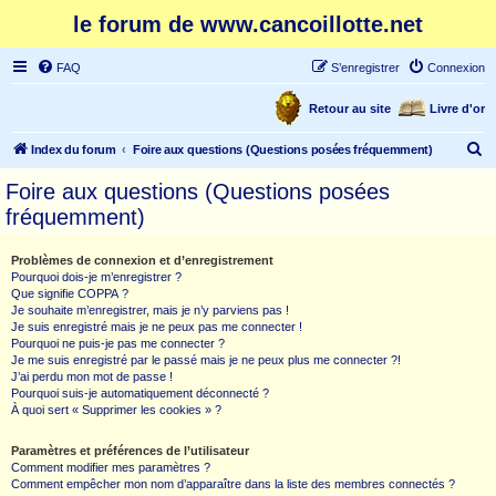
le forum de www.cancoillotte.net
FAQ
S’enregistrer
Connexion
Retour au site
Livre d'or
R
Index du forum
Foire aux questions (Questions posées fréquemment)
e
Foire aux questions (Questions posées
c
fréquemment)
h
e
Problèmes de connexion et d’enregistrement
Pourquoi dois-je m’enregistrer ?
r
Que signifie COPPA ?
c
Je souhaite m’enregistrer, mais je n’y parviens pas !
Je suis enregistré mais je ne peux pas me connecter !
h
Pourquoi ne puis-je pas me connecter ?
Je me suis enregistré par le passé mais je ne peux plus me connecter ?!
e
J’ai perdu mon mot de passe !
r
Pourquoi suis-je automatiquement déconnecté ?
À quoi sert « Supprimer les cookies » ?
Paramètres et préférences de l’utilisateur
Comment modifier mes paramètres ?
Comment empêcher mon nom d’apparaître dans la liste des membres connectés ?