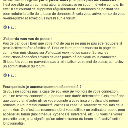
Je me suis enregistré par le passé mais je ne peux plus me connecter ?!
Il est possible qu’un administrateur ait désactivé ou supprimé votre compte. En
effet, il est courant de supprimer régulièrement les membres ne postant pas
pour réduire la taille de la base de données. Si cela vous arrive, tentez de vous
ré-enregistrer et soyez plus investi sur le forum.
Haut
J’ai perdu mon mot de passe !
Pas de panique ! Bien que votre mot de passe ne puisse pas être récupéré, il
peut facilement être réinitialisé. Pour ce faire, rendez vous sur la page de
connexion puis cliquez sur
J’ai oublié mon mot de passe
. Suivez les
instructions énoncées et vous devriez pouvoir à nouveau vous connecter.
Si toutefois vous ne parveniez pas à réinitialiser votre mot de passe, contactez
un administrateur du forum.
Haut
Pourquoi suis-je automatiquement déconnecté ?
Si vous ne cochez pas la case
Se souvenir de moi
lors de votre connexion,
vous ne resterez connecté que pendant une durée déterminée. Cela empêche
que quelqu’un d’autre utilise votre compte à votre insu en utilisant le même
ordinateur. Pour rester connecté, cochez la case
Se souvenir de moi
lors de la
connexion. Ce n’est pas recommandé si vous utilisez un ordinateur public pour
accéder au forum (bibliothèque, cyber-café, université, etc.). Si vous ne voyez
pas cette case, cela signifie qu’un administrateur du forum a désactivé cette
fonctionnalité.