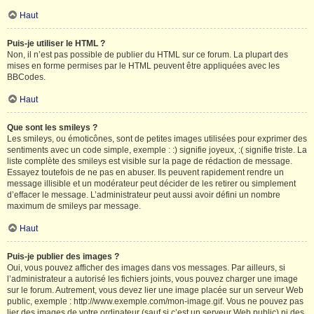
Haut
Puis-je utiliser le HTML ?
Non, il n’est pas possible de publier du HTML sur ce forum. La plupart des
mises en forme permises par le HTML peuvent être appliquées avec les
BBCodes.
Haut
Que sont les smileys ?
Les smileys, ou émoticônes, sont de petites images utilisées pour exprimer des
sentiments avec un code simple, exemple : :) signifie joyeux, :( signifie triste. La
liste complète des smileys est visible sur la page de rédaction de message.
Essayez toutefois de ne pas en abuser. Ils peuvent rapidement rendre un
message illisible et un modérateur peut décider de les retirer ou simplement
d’effacer le message. L’administrateur peut aussi avoir défini un nombre
maximum de smileys par message.
Haut
Puis-je publier des images ?
Oui, vous pouvez afficher des images dans vos messages. Par ailleurs, si
l’administrateur a autorisé les fichiers joints, vous pouvez charger une image
sur le forum. Autrement, vous devez lier une image placée sur un serveur Web
public, exemple : http://www.exemple.com/mon-image.gif. Vous ne pouvez pas
lier des images de votre ordinateur (sauf si c’est un serveur Web public) ni des