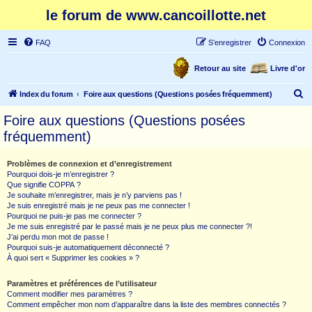
le forum de www.cancoillotte.net
FAQ
S’enregistrer
Connexion
Retour au site
Livre d'or
R
Index du forum
Foire aux questions (Questions posées fréquemment)
e
Foire aux questions (Questions posées
c
fréquemment)
h
e
Problèmes de connexion et d’enregistrement
Pourquoi dois-je m’enregistrer ?
r
Que signifie COPPA ?
c
Je souhaite m’enregistrer, mais je n’y parviens pas !
Je suis enregistré mais je ne peux pas me connecter !
h
Pourquoi ne puis-je pas me connecter ?
Je me suis enregistré par le passé mais je ne peux plus me connecter ?!
e
J’ai perdu mon mot de passe !
r
Pourquoi suis-je automatiquement déconnecté ?
À quoi sert « Supprimer les cookies » ?
Paramètres et préférences de l’utilisateur
Comment modifier mes paramètres ?
Comment empêcher mon nom d’apparaître dans la liste des membres connectés ?