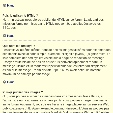
Haut
Puis-je utiliser le HTML ?
Non, il n’est pas possible de publier du HTML sur ce forum. La plupart des
mises en forme permises par le HTML peuvent être appliquées avec les
BBCodes.
Haut
Que sont les smileys ?
Les smileys, ou émoticônes, sont de petites images utilisées pour exprimer des
sentiments avec un code simple, exemple : :) signifie joyeux, :( signifie triste. La
liste complète des smileys est visible sur la page de rédaction de message.
Essayez toutefois de ne pas en abuser. Ils peuvent rapidement rendre un
message illisible et un modérateur peut décider de les retirer ou simplement
d’effacer le message. L’administrateur peut aussi avoir défini un nombre
maximum de smileys par message.
Haut
Puis-je publier des images ?
Oui, vous pouvez afficher des images dans vos messages. Par ailleurs, si
l’administrateur a autorisé les fichiers joints, vous pouvez charger une image
sur le forum. Autrement, vous devez lier une image placée sur un serveur Web
public, exemple : http://www.exemple.com/mon-image.gif. Vous ne pouvez pas
lier des images de votre ordinateur (sauf si c’est un serveur Web public) ni des