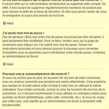
Je me suis enregistré par le passé mais je ne peux plus me connecter ?!
Il est possible qu’un administrateur ait désactivé ou supprimé votre compte. En
effet, il est courant de supprimer régulièrement les membres ne postant pas
pour réduire la taille de la base de données. Si cela vous arrive, tentez de vous
ré-enregistrer et soyez plus investi sur le forum.
Haut
J’ai perdu mon mot de passe !
Pas de panique ! Bien que votre mot de passe ne puisse pas être récupéré, il
peut facilement être réinitialisé. Pour ce faire, rendez vous sur la page de
connexion puis cliquez sur
J’ai oublié mon mot de passe
. Suivez les
instructions énoncées et vous devriez pouvoir à nouveau vous connecter.
Si toutefois vous ne parveniez pas à réinitialiser votre mot de passe, contactez
un administrateur du forum.
Haut
Pourquoi suis-je automatiquement déconnecté ?
Si vous ne cochez pas la case
Se souvenir de moi
lors de votre connexion,
vous ne resterez connecté que pendant une durée déterminée. Cela empêche
que quelqu’un d’autre utilise votre compte à votre insu en utilisant le même
ordinateur. Pour rester connecté, cochez la case
Se souvenir de moi
lors de la
connexion. Ce n’est pas recommandé si vous utilisez un ordinateur public pour
accéder au forum (bibliothèque, cyber-café, université, etc.). Si vous ne voyez
pas cette case, cela signifie qu’un administrateur du forum a désactivé cette
fonctionnalité.