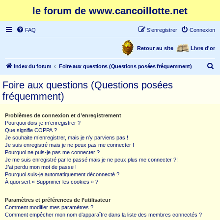
le forum de www.cancoillotte.net
FAQ
S’enregistrer
Connexion
Retour au site
Livre d'or
R
Index du forum
Foire aux questions (Questions posées fréquemment)
e
Foire aux questions (Questions posées
c
fréquemment)
h
e
Problèmes de connexion et d’enregistrement
Pourquoi dois-je m’enregistrer ?
r
Que signifie COPPA ?
c
Je souhaite m’enregistrer, mais je n’y parviens pas !
Je suis enregistré mais je ne peux pas me connecter !
h
Pourquoi ne puis-je pas me connecter ?
Je me suis enregistré par le passé mais je ne peux plus me connecter ?!
e
J’ai perdu mon mot de passe !
r
Pourquoi suis-je automatiquement déconnecté ?
À quoi sert « Supprimer les cookies » ?
Paramètres et préférences de l’utilisateur
Comment modifier mes paramètres ?
Comment empêcher mon nom d’apparaître dans la liste des membres connectés ?