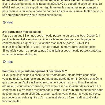
Je me suis enregistré par le passé mais je ne peux plus me connecter ?!
Il est possible qu’un administrateur ait désactivé ou supprimé votre compte. En
effet, il est courant de supprimer régulièrement les membres ne postant pas
pour réduire la taille de la base de données. Si cela vous arrive, tentez de vous
ré-enregistrer et soyez plus investi sur le forum.
Haut
J’ai perdu mon mot de passe !
Pas de panique ! Bien que votre mot de passe ne puisse pas être récupéré, il
peut facilement être réinitialisé. Pour ce faire, rendez vous sur la page de
connexion puis cliquez sur
J’ai oublié mon mot de passe
. Suivez les
instructions énoncées et vous devriez pouvoir à nouveau vous connecter.
Si toutefois vous ne parveniez pas à réinitialiser votre mot de passe, contactez
un administrateur du forum.
Haut
Pourquoi suis-je automatiquement déconnecté ?
Si vous ne cochez pas la case
Se souvenir de moi
lors de votre connexion,
vous ne resterez connecté que pendant une durée déterminée. Cela empêche
que quelqu’un d’autre utilise votre compte à votre insu en utilisant le même
ordinateur. Pour rester connecté, cochez la case
Se souvenir de moi
lors de la
connexion. Ce n’est pas recommandé si vous utilisez un ordinateur public pour
accéder au forum (bibliothèque, cyber-café, université, etc.). Si vous ne voyez
pas cette case, cela signifie qu’un administrateur du forum a désactivé cette
fonctionnalité.