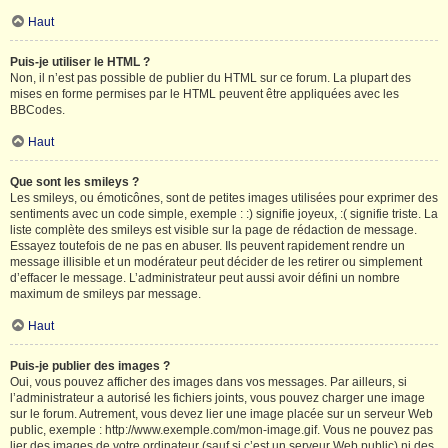
Haut
Puis-je utiliser le HTML ?
Non, il n’est pas possible de publier du HTML sur ce forum. La plupart des
mises en forme permises par le HTML peuvent être appliquées avec les
BBCodes.
Haut
Que sont les smileys ?
Les smileys, ou émoticônes, sont de petites images utilisées pour exprimer des
sentiments avec un code simple, exemple : :) signifie joyeux, :( signifie triste. La
liste complète des smileys est visible sur la page de rédaction de message.
Essayez toutefois de ne pas en abuser. Ils peuvent rapidement rendre un
message illisible et un modérateur peut décider de les retirer ou simplement
d’effacer le message. L’administrateur peut aussi avoir défini un nombre
maximum de smileys par message.
Haut
Puis-je publier des images ?
Oui, vous pouvez afficher des images dans vos messages. Par ailleurs, si
l’administrateur a autorisé les fichiers joints, vous pouvez charger une image
sur le forum. Autrement, vous devez lier une image placée sur un serveur Web
public, exemple : http://www.exemple.com/mon-image.gif. Vous ne pouvez pas
lier des images de votre ordinateur (sauf si c’est un serveur Web public) ni des