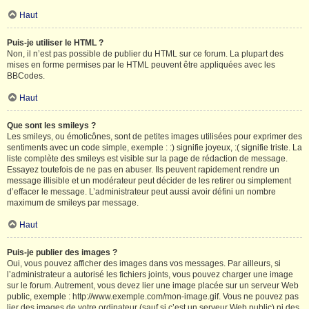
Haut
Puis-je utiliser le HTML ?
Non, il n’est pas possible de publier du HTML sur ce forum. La plupart des
mises en forme permises par le HTML peuvent être appliquées avec les
BBCodes.
Haut
Que sont les smileys ?
Les smileys, ou émoticônes, sont de petites images utilisées pour exprimer des
sentiments avec un code simple, exemple : :) signifie joyeux, :( signifie triste. La
liste complète des smileys est visible sur la page de rédaction de message.
Essayez toutefois de ne pas en abuser. Ils peuvent rapidement rendre un
message illisible et un modérateur peut décider de les retirer ou simplement
d’effacer le message. L’administrateur peut aussi avoir défini un nombre
maximum de smileys par message.
Haut
Puis-je publier des images ?
Oui, vous pouvez afficher des images dans vos messages. Par ailleurs, si
l’administrateur a autorisé les fichiers joints, vous pouvez charger une image
sur le forum. Autrement, vous devez lier une image placée sur un serveur Web
public, exemple : http://www.exemple.com/mon-image.gif. Vous ne pouvez pas
lier des images de votre ordinateur (sauf si c’est un serveur Web public) ni des