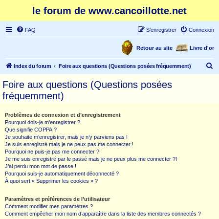
le forum de www.cancoillotte.net
FAQ
S’enregistrer
Connexion
Retour au site
Livre d'or
R
Index du forum
Foire aux questions (Questions posées fréquemment)
e
Foire aux questions (Questions posées
c
fréquemment)
h
e
Problèmes de connexion et d’enregistrement
Pourquoi dois-je m’enregistrer ?
r
Que signifie COPPA ?
c
Je souhaite m’enregistrer, mais je n’y parviens pas !
Je suis enregistré mais je ne peux pas me connecter !
h
Pourquoi ne puis-je pas me connecter ?
Je me suis enregistré par le passé mais je ne peux plus me connecter ?!
e
J’ai perdu mon mot de passe !
r
Pourquoi suis-je automatiquement déconnecté ?
À quoi sert « Supprimer les cookies » ?
Paramètres et préférences de l’utilisateur
Comment modifier mes paramètres ?
Comment empêcher mon nom d’apparaître dans la liste des membres connectés ?