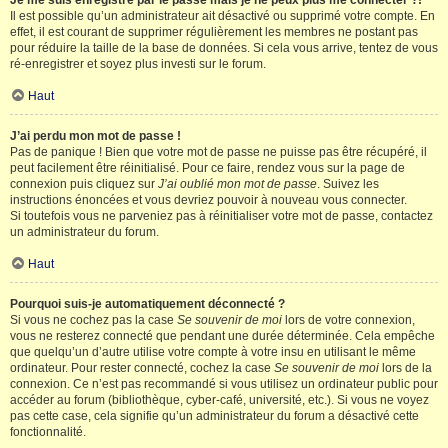
Je me suis enregistré par le passé mais je ne peux plus me connecter ?!
Il est possible qu’un administrateur ait désactivé ou supprimé votre compte. En
effet, il est courant de supprimer régulièrement les membres ne postant pas
pour réduire la taille de la base de données. Si cela vous arrive, tentez de vous
ré-enregistrer et soyez plus investi sur le forum.
Haut
J’ai perdu mon mot de passe !
Pas de panique ! Bien que votre mot de passe ne puisse pas être récupéré, il
peut facilement être réinitialisé. Pour ce faire, rendez vous sur la page de
connexion puis cliquez sur
J’ai oublié mon mot de passe
. Suivez les
instructions énoncées et vous devriez pouvoir à nouveau vous connecter.
Si toutefois vous ne parveniez pas à réinitialiser votre mot de passe, contactez
un administrateur du forum.
Haut
Pourquoi suis-je automatiquement déconnecté ?
Si vous ne cochez pas la case
Se souvenir de moi
lors de votre connexion,
vous ne resterez connecté que pendant une durée déterminée. Cela empêche
que quelqu’un d’autre utilise votre compte à votre insu en utilisant le même
ordinateur. Pour rester connecté, cochez la case
Se souvenir de moi
lors de la
connexion. Ce n’est pas recommandé si vous utilisez un ordinateur public pour
accéder au forum (bibliothèque, cyber-café, université, etc.). Si vous ne voyez
pas cette case, cela signifie qu’un administrateur du forum a désactivé cette
fonctionnalité.