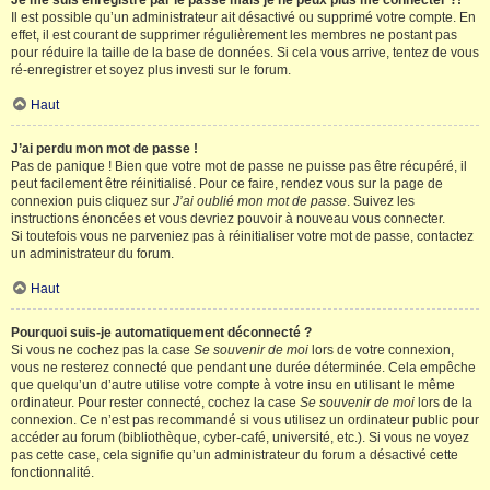
Je me suis enregistré par le passé mais je ne peux plus me connecter ?!
Il est possible qu’un administrateur ait désactivé ou supprimé votre compte. En
effet, il est courant de supprimer régulièrement les membres ne postant pas
pour réduire la taille de la base de données. Si cela vous arrive, tentez de vous
ré-enregistrer et soyez plus investi sur le forum.
Haut
J’ai perdu mon mot de passe !
Pas de panique ! Bien que votre mot de passe ne puisse pas être récupéré, il
peut facilement être réinitialisé. Pour ce faire, rendez vous sur la page de
connexion puis cliquez sur
J’ai oublié mon mot de passe
. Suivez les
instructions énoncées et vous devriez pouvoir à nouveau vous connecter.
Si toutefois vous ne parveniez pas à réinitialiser votre mot de passe, contactez
un administrateur du forum.
Haut
Pourquoi suis-je automatiquement déconnecté ?
Si vous ne cochez pas la case
Se souvenir de moi
lors de votre connexion,
vous ne resterez connecté que pendant une durée déterminée. Cela empêche
que quelqu’un d’autre utilise votre compte à votre insu en utilisant le même
ordinateur. Pour rester connecté, cochez la case
Se souvenir de moi
lors de la
connexion. Ce n’est pas recommandé si vous utilisez un ordinateur public pour
accéder au forum (bibliothèque, cyber-café, université, etc.). Si vous ne voyez
pas cette case, cela signifie qu’un administrateur du forum a désactivé cette
fonctionnalité.