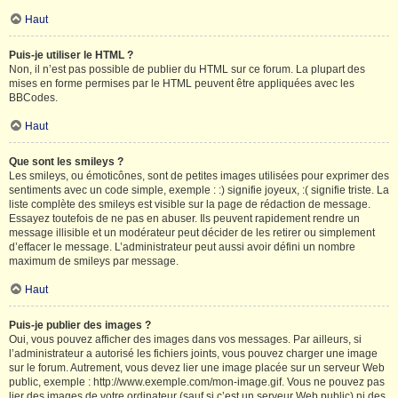
Haut
Puis-je utiliser le HTML ?
Non, il n’est pas possible de publier du HTML sur ce forum. La plupart des
mises en forme permises par le HTML peuvent être appliquées avec les
BBCodes.
Haut
Que sont les smileys ?
Les smileys, ou émoticônes, sont de petites images utilisées pour exprimer des
sentiments avec un code simple, exemple : :) signifie joyeux, :( signifie triste. La
liste complète des smileys est visible sur la page de rédaction de message.
Essayez toutefois de ne pas en abuser. Ils peuvent rapidement rendre un
message illisible et un modérateur peut décider de les retirer ou simplement
d’effacer le message. L’administrateur peut aussi avoir défini un nombre
maximum de smileys par message.
Haut
Puis-je publier des images ?
Oui, vous pouvez afficher des images dans vos messages. Par ailleurs, si
l’administrateur a autorisé les fichiers joints, vous pouvez charger une image
sur le forum. Autrement, vous devez lier une image placée sur un serveur Web
public, exemple : http://www.exemple.com/mon-image.gif. Vous ne pouvez pas
lier des images de votre ordinateur (sauf si c’est un serveur Web public) ni des