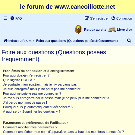
le forum de www.cancoillotte.net
FAQ
S’enregistrer
Connexion
Retour au site
Livre d'or
R
Index du forum
Foire aux questions (Questions posées fréquemment)
e
Foire aux questions (Questions posées
c
fréquemment)
h
e
Problèmes de connexion et d’enregistrement
Pourquoi dois-je m’enregistrer ?
r
Que signifie COPPA ?
c
Je souhaite m’enregistrer, mais je n’y parviens pas !
Je suis enregistré mais je ne peux pas me connecter !
h
Pourquoi ne puis-je pas me connecter ?
Je me suis enregistré par le passé mais je ne peux plus me connecter ?!
e
J’ai perdu mon mot de passe !
r
Pourquoi suis-je automatiquement déconnecté ?
À quoi sert « Supprimer les cookies » ?
Paramètres et préférences de l’utilisateur
Comment modifier mes paramètres ?
Comment empêcher mon nom d’apparaître dans la liste des membres connectés ?