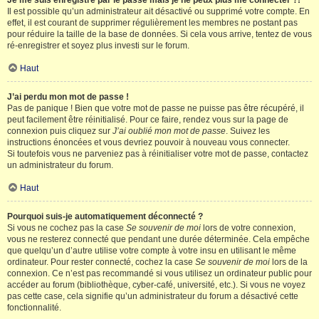
Je me suis enregistré par le passé mais je ne peux plus me connecter ?!
Il est possible qu’un administrateur ait désactivé ou supprimé votre compte. En
effet, il est courant de supprimer régulièrement les membres ne postant pas
pour réduire la taille de la base de données. Si cela vous arrive, tentez de vous
ré-enregistrer et soyez plus investi sur le forum.
Haut
J’ai perdu mon mot de passe !
Pas de panique ! Bien que votre mot de passe ne puisse pas être récupéré, il
peut facilement être réinitialisé. Pour ce faire, rendez vous sur la page de
connexion puis cliquez sur
J’ai oublié mon mot de passe
. Suivez les
instructions énoncées et vous devriez pouvoir à nouveau vous connecter.
Si toutefois vous ne parveniez pas à réinitialiser votre mot de passe, contactez
un administrateur du forum.
Haut
Pourquoi suis-je automatiquement déconnecté ?
Si vous ne cochez pas la case
Se souvenir de moi
lors de votre connexion,
vous ne resterez connecté que pendant une durée déterminée. Cela empêche
que quelqu’un d’autre utilise votre compte à votre insu en utilisant le même
ordinateur. Pour rester connecté, cochez la case
Se souvenir de moi
lors de la
connexion. Ce n’est pas recommandé si vous utilisez un ordinateur public pour
accéder au forum (bibliothèque, cyber-café, université, etc.). Si vous ne voyez
pas cette case, cela signifie qu’un administrateur du forum a désactivé cette
fonctionnalité.