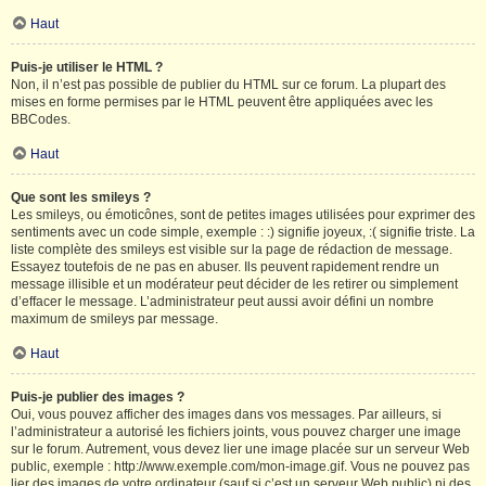
Haut
Puis-je utiliser le HTML ?
Non, il n’est pas possible de publier du HTML sur ce forum. La plupart des
mises en forme permises par le HTML peuvent être appliquées avec les
BBCodes.
Haut
Que sont les smileys ?
Les smileys, ou émoticônes, sont de petites images utilisées pour exprimer des
sentiments avec un code simple, exemple : :) signifie joyeux, :( signifie triste. La
liste complète des smileys est visible sur la page de rédaction de message.
Essayez toutefois de ne pas en abuser. Ils peuvent rapidement rendre un
message illisible et un modérateur peut décider de les retirer ou simplement
d’effacer le message. L’administrateur peut aussi avoir défini un nombre
maximum de smileys par message.
Haut
Puis-je publier des images ?
Oui, vous pouvez afficher des images dans vos messages. Par ailleurs, si
l’administrateur a autorisé les fichiers joints, vous pouvez charger une image
sur le forum. Autrement, vous devez lier une image placée sur un serveur Web
public, exemple : http://www.exemple.com/mon-image.gif. Vous ne pouvez pas
lier des images de votre ordinateur (sauf si c’est un serveur Web public) ni des