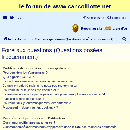
le forum de www.cancoillotte.net
FAQ
S’enregistrer
Connexion
Retour au site
Livre d'or
R
Index du forum
Foire aux questions (Questions posées fréquemment)
e
Foire aux questions (Questions posées
c
fréquemment)
h
e
Problèmes de connexion et d’enregistrement
Pourquoi dois-je m’enregistrer ?
r
Que signifie COPPA ?
c
Je souhaite m’enregistrer, mais je n’y parviens pas !
Je suis enregistré mais je ne peux pas me connecter !
h
Pourquoi ne puis-je pas me connecter ?
Je me suis enregistré par le passé mais je ne peux plus me connecter ?!
e
J’ai perdu mon mot de passe !
r
Pourquoi suis-je automatiquement déconnecté ?
À quoi sert « Supprimer les cookies » ?
Paramètres et préférences de l’utilisateur
Comment modifier mes paramètres ?
Comment empêcher mon nom d’apparaître dans la liste des membres connectés ?