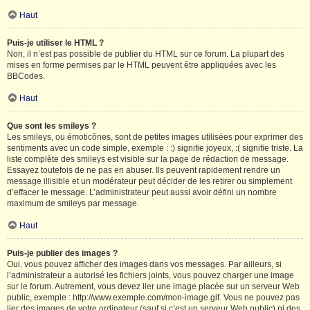
Haut
Puis-je utiliser le HTML ?
Non, il n’est pas possible de publier du HTML sur ce forum. La plupart des
mises en forme permises par le HTML peuvent être appliquées avec les
BBCodes.
Haut
Que sont les smileys ?
Les smileys, ou émoticônes, sont de petites images utilisées pour exprimer des
sentiments avec un code simple, exemple : :) signifie joyeux, :( signifie triste. La
liste complète des smileys est visible sur la page de rédaction de message.
Essayez toutefois de ne pas en abuser. Ils peuvent rapidement rendre un
message illisible et un modérateur peut décider de les retirer ou simplement
d’effacer le message. L’administrateur peut aussi avoir défini un nombre
maximum de smileys par message.
Haut
Puis-je publier des images ?
Oui, vous pouvez afficher des images dans vos messages. Par ailleurs, si
l’administrateur a autorisé les fichiers joints, vous pouvez charger une image
sur le forum. Autrement, vous devez lier une image placée sur un serveur Web
public, exemple : http://www.exemple.com/mon-image.gif. Vous ne pouvez pas
lier des images de votre ordinateur (sauf si c’est un serveur Web public) ni des