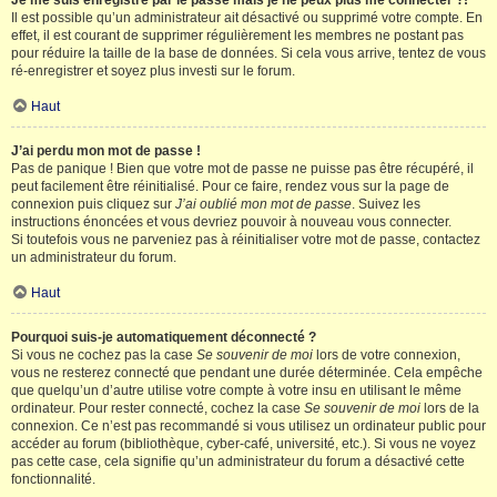
Je me suis enregistré par le passé mais je ne peux plus me connecter ?!
Il est possible qu’un administrateur ait désactivé ou supprimé votre compte. En
effet, il est courant de supprimer régulièrement les membres ne postant pas
pour réduire la taille de la base de données. Si cela vous arrive, tentez de vous
ré-enregistrer et soyez plus investi sur le forum.
Haut
J’ai perdu mon mot de passe !
Pas de panique ! Bien que votre mot de passe ne puisse pas être récupéré, il
peut facilement être réinitialisé. Pour ce faire, rendez vous sur la page de
connexion puis cliquez sur
J’ai oublié mon mot de passe
. Suivez les
instructions énoncées et vous devriez pouvoir à nouveau vous connecter.
Si toutefois vous ne parveniez pas à réinitialiser votre mot de passe, contactez
un administrateur du forum.
Haut
Pourquoi suis-je automatiquement déconnecté ?
Si vous ne cochez pas la case
Se souvenir de moi
lors de votre connexion,
vous ne resterez connecté que pendant une durée déterminée. Cela empêche
que quelqu’un d’autre utilise votre compte à votre insu en utilisant le même
ordinateur. Pour rester connecté, cochez la case
Se souvenir de moi
lors de la
connexion. Ce n’est pas recommandé si vous utilisez un ordinateur public pour
accéder au forum (bibliothèque, cyber-café, université, etc.). Si vous ne voyez
pas cette case, cela signifie qu’un administrateur du forum a désactivé cette
fonctionnalité.