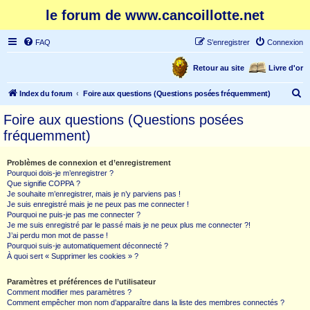
le forum de www.cancoillotte.net
FAQ
S’enregistrer
Connexion
Retour au site
Livre d'or
R
Index du forum
Foire aux questions (Questions posées fréquemment)
e
Foire aux questions (Questions posées
c
fréquemment)
h
e
Problèmes de connexion et d’enregistrement
Pourquoi dois-je m’enregistrer ?
r
Que signifie COPPA ?
c
Je souhaite m’enregistrer, mais je n’y parviens pas !
Je suis enregistré mais je ne peux pas me connecter !
h
Pourquoi ne puis-je pas me connecter ?
Je me suis enregistré par le passé mais je ne peux plus me connecter ?!
e
J’ai perdu mon mot de passe !
r
Pourquoi suis-je automatiquement déconnecté ?
À quoi sert « Supprimer les cookies » ?
Paramètres et préférences de l’utilisateur
Comment modifier mes paramètres ?
Comment empêcher mon nom d’apparaître dans la liste des membres connectés ?