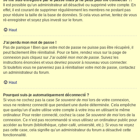
Je me suis enregistré par le passé mais je ne peux plus me connecter ?!
Il est possible qu’un administrateur ait désactivé ou supprimé votre compte. En
effet, il est courant de supprimer régulièrement les membres ne postant pas
pour réduire la taille de la base de données. Si cela vous arrive, tentez de vous
ré-enregistrer et soyez plus investi sur le forum.
Haut
J’ai perdu mon mot de passe !
Pas de panique ! Bien que votre mot de passe ne puisse pas être récupéré, il
peut facilement être réinitialisé. Pour ce faire, rendez vous sur la page de
connexion puis cliquez sur
J’ai oublié mon mot de passe
. Suivez les
instructions énoncées et vous devriez pouvoir à nouveau vous connecter.
Si toutefois vous ne parveniez pas à réinitialiser votre mot de passe, contactez
un administrateur du forum.
Haut
Pourquoi suis-je automatiquement déconnecté ?
Si vous ne cochez pas la case
Se souvenir de moi
lors de votre connexion,
vous ne resterez connecté que pendant une durée déterminée. Cela empêche
que quelqu’un d’autre utilise votre compte à votre insu en utilisant le même
ordinateur. Pour rester connecté, cochez la case
Se souvenir de moi
lors de la
connexion. Ce n’est pas recommandé si vous utilisez un ordinateur public pour
accéder au forum (bibliothèque, cyber-café, université, etc.). Si vous ne voyez
pas cette case, cela signifie qu’un administrateur du forum a désactivé cette
fonctionnalité.