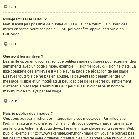
Haut
Puis-je utiliser le HTML ?
Non, il n’est pas possible de publier du HTML sur ce forum. La plupart des
mises en forme permises par le HTML peuvent être appliquées avec les
BBCodes.
Haut
Que sont les smileys ?
Les smileys, ou émoticônes, sont de petites images utilisées pour exprimer des
sentiments avec un code simple, exemple : :) signifie joyeux, :( signifie triste. La
liste complète des smileys est visible sur la page de rédaction de message.
Essayez toutefois de ne pas en abuser. Ils peuvent rapidement rendre un
message illisible et un modérateur peut décider de les retirer ou simplement
d’effacer le message. L’administrateur peut aussi avoir défini un nombre
maximum de smileys par message.
Haut
Puis-je publier des images ?
Oui, vous pouvez afficher des images dans vos messages. Par ailleurs, si
l’administrateur a autorisé les fichiers joints, vous pouvez charger une image
sur le forum. Autrement, vous devez lier une image placée sur un serveur Web
public, exemple : http://www.exemple.com/mon-image.gif. Vous ne pouvez pas
lier des images de votre ordinateur (sauf si c’est un serveur Web public) ni des