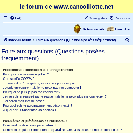
le forum de www.cancoillotte.net
FAQ
S’enregistrer
Connexion
Retour au site
Livre d'or
R
Index du forum
Foire aux questions (Questions posées fréquemment)
e
Foire aux questions (Questions posées
c
fréquemment)
h
e
Problèmes de connexion et d’enregistrement
Pourquoi dois-je m’enregistrer ?
r
Que signifie COPPA ?
c
Je souhaite m’enregistrer, mais je n’y parviens pas !
Je suis enregistré mais je ne peux pas me connecter !
h
Pourquoi ne puis-je pas me connecter ?
Je me suis enregistré par le passé mais je ne peux plus me connecter ?!
e
J’ai perdu mon mot de passe !
r
Pourquoi suis-je automatiquement déconnecté ?
À quoi sert « Supprimer les cookies » ?
Paramètres et préférences de l’utilisateur
Comment modifier mes paramètres ?
Comment empêcher mon nom d’apparaître dans la liste des membres connectés ?