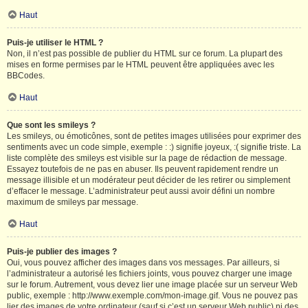
Haut
Puis-je utiliser le HTML ?
Non, il n’est pas possible de publier du HTML sur ce forum. La plupart des
mises en forme permises par le HTML peuvent être appliquées avec les
BBCodes.
Haut
Que sont les smileys ?
Les smileys, ou émoticônes, sont de petites images utilisées pour exprimer des
sentiments avec un code simple, exemple : :) signifie joyeux, :( signifie triste. La
liste complète des smileys est visible sur la page de rédaction de message.
Essayez toutefois de ne pas en abuser. Ils peuvent rapidement rendre un
message illisible et un modérateur peut décider de les retirer ou simplement
d’effacer le message. L’administrateur peut aussi avoir défini un nombre
maximum de smileys par message.
Haut
Puis-je publier des images ?
Oui, vous pouvez afficher des images dans vos messages. Par ailleurs, si
l’administrateur a autorisé les fichiers joints, vous pouvez charger une image
sur le forum. Autrement, vous devez lier une image placée sur un serveur Web
public, exemple : http://www.exemple.com/mon-image.gif. Vous ne pouvez pas
lier des images de votre ordinateur (sauf si c’est un serveur Web public) ni des