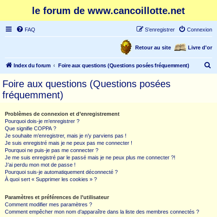
le forum de www.cancoillotte.net
FAQ
S’enregistrer
Connexion
Retour au site
Livre d'or
R
Index du forum
Foire aux questions (Questions posées fréquemment)
e
Foire aux questions (Questions posées
c
fréquemment)
h
e
Problèmes de connexion et d’enregistrement
Pourquoi dois-je m’enregistrer ?
r
Que signifie COPPA ?
c
Je souhaite m’enregistrer, mais je n’y parviens pas !
Je suis enregistré mais je ne peux pas me connecter !
h
Pourquoi ne puis-je pas me connecter ?
Je me suis enregistré par le passé mais je ne peux plus me connecter ?!
e
J’ai perdu mon mot de passe !
r
Pourquoi suis-je automatiquement déconnecté ?
À quoi sert « Supprimer les cookies » ?
Paramètres et préférences de l’utilisateur
Comment modifier mes paramètres ?
Comment empêcher mon nom d’apparaître dans la liste des membres connectés ?