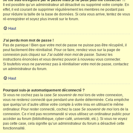
Je me suis enregistré par le passé mais je ne peux plus me connecter ?!
Il est possible qu’un administrateur ait désactivé ou supprimé votre compte. En
effet, il est courant de supprimer régulièrement les membres ne postant pas
pour réduire la taille de la base de données. Si cela vous arrive, tentez de vous
ré-enregistrer et soyez plus investi sur le forum.
Haut
J’ai perdu mon mot de passe !
Pas de panique ! Bien que votre mot de passe ne puisse pas être récupéré, il
peut facilement être réinitialisé. Pour ce faire, rendez vous sur la page de
connexion puis cliquez sur
J’ai oublié mon mot de passe
. Suivez les
instructions énoncées et vous devriez pouvoir à nouveau vous connecter.
Si toutefois vous ne parveniez pas à réinitialiser votre mot de passe, contactez
un administrateur du forum.
Haut
Pourquoi suis-je automatiquement déconnecté ?
Si vous ne cochez pas la case
Se souvenir de moi
lors de votre connexion,
vous ne resterez connecté que pendant une durée déterminée. Cela empêche
que quelqu’un d’autre utilise votre compte à votre insu en utilisant le même
ordinateur. Pour rester connecté, cochez la case
Se souvenir de moi
lors de la
connexion. Ce n’est pas recommandé si vous utilisez un ordinateur public pour
accéder au forum (bibliothèque, cyber-café, université, etc.). Si vous ne voyez
pas cette case, cela signifie qu’un administrateur du forum a désactivé cette
fonctionnalité.