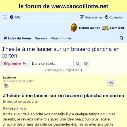
le forum de www.cancoillotte.net
FAQ
S’enregistrer
Connexion
Retour au site
Livre d'or
R
Index du forum
Saveurs
Gastronomie
e
J’hésite à me lancer sur un brasero plancha en
c
corten
h
Rechercher
Recherche avancée
Répondre
e
2 messages • Page
1
sur
1
r
Sabienne
c
Une cuillère pour goûter
h
e
J’hésite à me lancer sur un brasero plancha en corten
r
M
mar. 09 juin 2026, 9:45
e
s
Bonjour à tous
s
Après avoir déjà sollicité vos conseils il y a quelque temps pour mes
a
g
parents, je reviens cette fois avec une idée beaucoup plus légère.
e
J’habite désormais du côté de Baume-les-Dames et avec ma petite