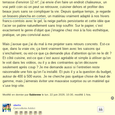
terrasse d’environ 12 m², j’ai envie d’en faire un endroit chaleureux, un
vrai petit coin où on peut se retrouver, cuisiner dehors et profiter des
beaux jours sans se compliquer la vie. Depuis quelque temps, je regarde
un brasero plancha en corten
, un matériau vraiment adapté à nos hivers
francs-comtois avec le gel, la neige parfois persistante et cette idée que
l’acier se patine naturellement sans trop souffrir. Sur le papier, c’est
exactement le genre d’objet que j’imagine chez moi à la fois esthétique,
pratique, un peu convivial aussi.
Mais j’avoue que j’ai du mal à me projeter sans retours concrets. Est-ce
que, dans la vraie vie, ça tient vraiment bien avec les saisons qui
s’enchaînent, ou est-ce que ça demande plus d’attention qu’on ne le dit ?
Et côté cuisine, est-ce que c’est aussi agréable et simple à utiliser qu’on
le voit dans les vidéos, ou il y a des contraintes qu’on découvre
seulement après coup ? Je me demande aussi si l’entretien reste
raisonnable une fois qu’on l’a installé. Et puis il y a la question du budget,
autour de 400 à 500 euros. Je ne cherche pas quelque chose de haut de
gamme, mais j’aimerais éviter une mauvaise surprise ou un matériel qui
s’use trop vite.
Modifié en dernier par
Sabienne
le lun. 22 juin 2026, 10:30, modifié 1 fois.
obelix
Cancoillotte Addict