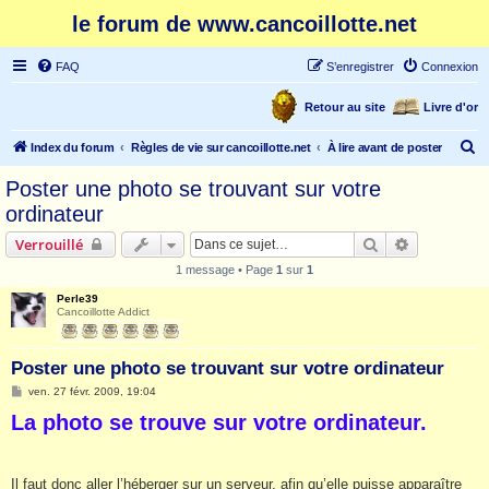
le forum de www.cancoillotte.net
FAQ
S’enregistrer
Connexion
Retour au site
Livre d'or
R
Index du forum
Règles de vie sur cancoillotte.net
À lire avant de poster
e
Poster une photo se trouvant sur votre
c
ordinateur
h
Rechercher
Recherche 
Verrouillé
e
1 message • Page
1
sur
1
r
Perle39
c
Cancoillotte Addict
h
e
Poster une photo se trouvant sur votre ordinateur
r
M
ven. 27 févr. 2009, 19:04
e
La photo se trouve sur votre ordinateur.
s
s
a
g
e
Il faut donc aller l’héberger sur un serveur, afin qu’elle puisse apparaître