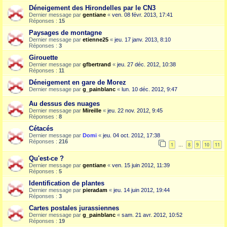
Déneigement des Hirondelles par le CN3
Dernier message par
gentiane
«
ven. 08 févr. 2013, 17:41
Réponses :
15
Paysages de montagne
Dernier message par
etienne25
«
jeu. 17 janv. 2013, 8:10
Réponses :
3
Girouette
Dernier message par
gfbertrand
«
jeu. 27 déc. 2012, 10:38
Réponses :
11
Déneigement en gare de Morez
Dernier message par
g_painblanc
«
lun. 10 déc. 2012, 9:47
Au dessus des nuages
Dernier message par
Mireille
«
jeu. 22 nov. 2012, 9:45
Réponses :
8
Cétacés
Dernier message par
Domi
«
jeu. 04 oct. 2012, 17:38
Réponses :
216
1
8
9
10
11
…
Qu'est-ce ?
Dernier message par
gentiane
«
ven. 15 juin 2012, 11:39
Réponses :
5
Identification de plantes
Dernier message par
pieradam
«
jeu. 14 juin 2012, 19:44
Réponses :
3
Cartes postales jurassiennes
Dernier message par
g_painblanc
«
sam. 21 avr. 2012, 10:52
Réponses :
19