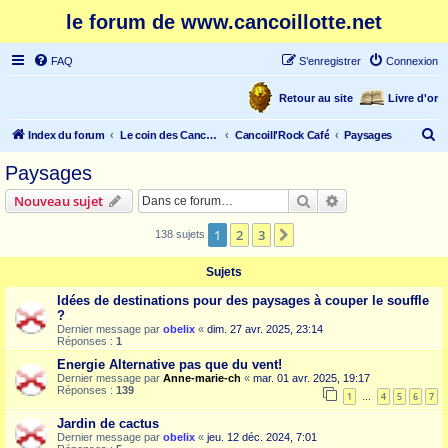
le forum de www.cancoillotte.net
FAQ
S’enregistrer
Connexion
Retour au site
Livre d'or
R
Index du forum
Le coin des Cancoillonautes
Cancoill'Rock Café
Paysages
e
Paysages
c
Rechercher
Recherche avanc
Nouveau sujet
h
e
1
2
3
Suivante
138 sujets
r
Sujets
c
Idées de destinations pour des paysages à couper le souffle
h
?
e
Dernier message par
obelix
«
dim. 27 avr. 2025, 23:14
Réponses :
1
r
Energie Alternative pas que du vent!
Dernier message par
Anne-marie-ch
«
mar. 01 avr. 2025, 19:17
Réponses :
139
1
4
5
6
7
…
Jardin de cactus
Dernier message par
obelix
«
jeu. 12 déc. 2024, 7:01