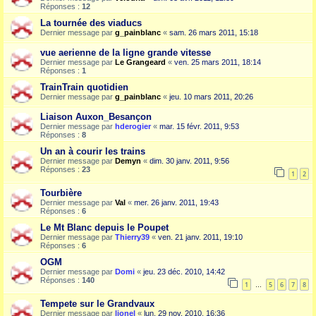
Réponses :
12
La tournée des viaducs
Dernier message par
g_painblanc
«
sam. 26 mars 2011, 15:18
vue aerienne de la ligne grande vitesse
Dernier message par
Le Grangeard
«
ven. 25 mars 2011, 18:14
Réponses :
1
TrainTrain quotidien
Dernier message par
g_painblanc
«
jeu. 10 mars 2011, 20:26
Liaison Auxon_Besançon
Dernier message par
hderogier
«
mar. 15 févr. 2011, 9:53
Réponses :
8
Un an à courir les trains
Dernier message par
Demyn
«
dim. 30 janv. 2011, 9:56
Réponses :
23
1
2
Tourbière
Dernier message par
Val
«
mer. 26 janv. 2011, 19:43
Réponses :
6
Le Mt Blanc depuis le Poupet
Dernier message par
Thierry39
«
ven. 21 janv. 2011, 19:10
Réponses :
6
OGM
Dernier message par
Domi
«
jeu. 23 déc. 2010, 14:42
Réponses :
140
1
5
6
7
8
…
Tempete sur le Grandvaux
Dernier message par
lionel
«
lun. 29 nov. 2010, 16:36