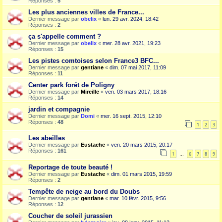
Réponses :
5
Les plus anciennes villes de France...
Dernier message par
obelix
«
lun. 29 avr. 2024, 18:42
Réponses :
2
ça s'appelle comment ?
Dernier message par
obelix
«
mer. 28 avr. 2021, 19:23
Réponses :
15
Les pistes comtoises selon France3 BFC...
Dernier message par
gentiane
«
dim. 07 mai 2017, 11:09
Réponses :
11
Center park forêt de Poligny
Dernier message par
Mireille
«
ven. 03 mars 2017, 18:16
Réponses :
14
jardin et compagnie
Dernier message par
Domi
«
mer. 16 sept. 2015, 12:10
Réponses :
48
1
2
3
Les abeilles
Dernier message par
Eustache
«
ven. 20 mars 2015, 20:17
Réponses :
161
1
6
7
8
9
…
Reportage de toute beauté !
Dernier message par
Eustache
«
dim. 01 mars 2015, 19:59
Réponses :
2
Tempête de neige au bord du Doubs
Dernier message par
gentiane
«
mar. 10 févr. 2015, 9:56
Réponses :
12
Coucher de soleil jurassien