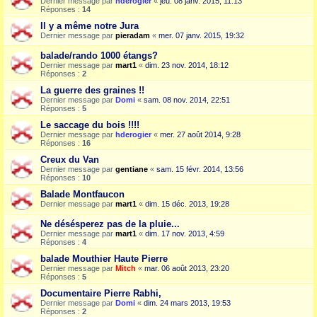
Dernier message par
hderogier
«
jeu. 08 janv. 2015, 11:13
Réponses :
14
Il y a même notre Jura
Dernier message par
pieradam
«
mer. 07 janv. 2015, 19:32
balade/rando 1000 étangs?
Dernier message par
mart1
«
dim. 23 nov. 2014, 18:12
Réponses :
2
La guerre des graines !!
Dernier message par
Domi
«
sam. 08 nov. 2014, 22:51
Réponses :
5
Le saccage du bois !!!!
Dernier message par
hderogier
«
mer. 27 août 2014, 9:28
Réponses :
16
Creux du Van
Dernier message par
gentiane
«
sam. 15 févr. 2014, 13:56
Réponses :
10
Balade Montfaucon
Dernier message par
mart1
«
dim. 15 déc. 2013, 19:28
Ne désésperez pas de la pluie...
Dernier message par
mart1
«
dim. 17 nov. 2013, 4:59
Réponses :
4
balade Mouthier Haute Pierre
Dernier message par
Mitch
«
mar. 06 août 2013, 23:20
Réponses :
5
Documentaire Pierre Rabhi,
Dernier message par
Domi
«
dim. 24 mars 2013, 19:53
Réponses :
2