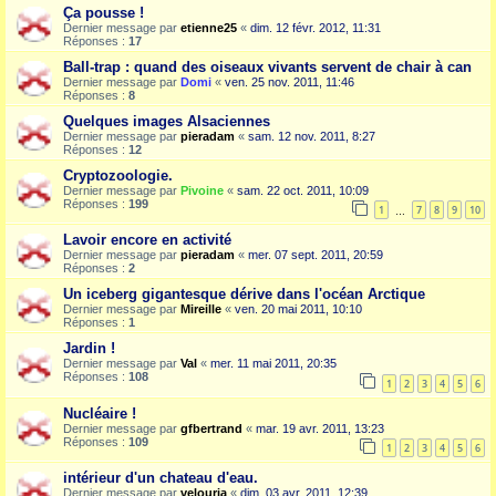
Ça pousse !
Dernier message par
etienne25
«
dim. 12 févr. 2012, 11:31
Réponses :
17
Ball-trap : quand des oiseaux vivants servent de chair à can
Dernier message par
Domi
«
ven. 25 nov. 2011, 11:46
Réponses :
8
Quelques images Alsaciennes
Dernier message par
pieradam
«
sam. 12 nov. 2011, 8:27
Réponses :
12
Cryptozoologie.
Dernier message par
Pivoine
«
sam. 22 oct. 2011, 10:09
Réponses :
199
1
7
8
9
10
…
Lavoir encore en activité
Dernier message par
pieradam
«
mer. 07 sept. 2011, 20:59
Réponses :
2
Un iceberg gigantesque dérive dans l'océan Arctique
Dernier message par
Mireille
«
ven. 20 mai 2011, 10:10
Réponses :
1
Jardin !
Dernier message par
Val
«
mer. 11 mai 2011, 20:35
Réponses :
108
1
2
3
4
5
6
Nucléaire !
Dernier message par
gfbertrand
«
mar. 19 avr. 2011, 13:23
Réponses :
109
1
2
3
4
5
6
intérieur d'un chateau d'eau.
Dernier message par
velouria
«
dim. 03 avr. 2011, 12:39