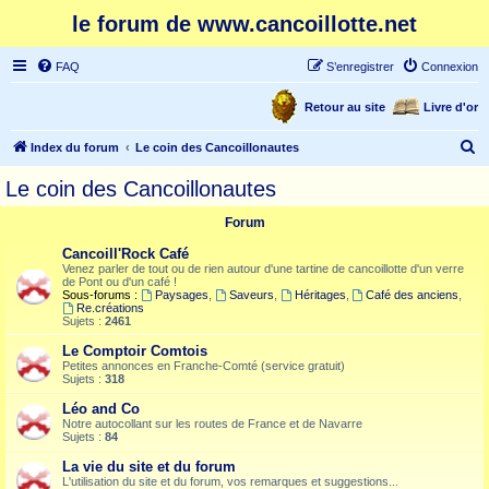
le forum de www.cancoillotte.net
FAQ
S’enregistrer
Connexion
Retour au site
Livre d'or
R
Index du forum
Le coin des Cancoillonautes
e
Le coin des Cancoillonautes
c
Forum
h
e
Cancoill'Rock Café
Venez parler de tout ou de rien autour d'une tartine de cancoillotte d'un verre
r
de Pont ou d'un café !
Sous-forums :
Paysages
,
Saveurs
,
Héritages
,
Café des anciens
,
c
Re.créations
Sujets :
2461
h
Le Comptoir Comtois
e
Petites annonces en Franche-Comté (service gratuit)
Sujets :
318
r
Léo and Co
Notre autocollant sur les routes de France et de Navarre
Sujets :
84
La vie du site et du forum
L'utilisation du site et du forum, vos remarques et suggestions...