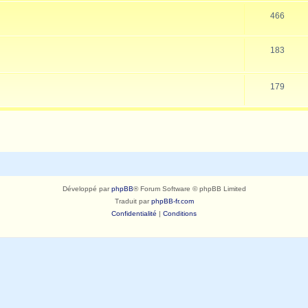
466
183
179
Développé par
phpBB
® Forum Software © phpBB Limited
Traduit par
phpBB-fr.com
Confidentialité
|
Conditions