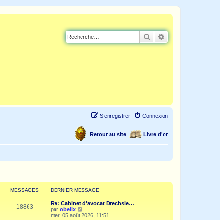
Rechercher
Recherche avancé
S’enregistrer
Connexion
Retour au site
Livre d'or
MESSAGES
DERNIER MESSAGE
Re: Cabinet d'avocat Drechsle…
18863
V
par
obelix
o
mer. 05 août 2026, 11:51