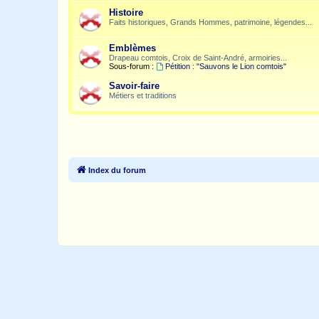
Histoire
Faits historiques, Grands Hommes, patrimoine, légendes...
Emblèmes
Drapeau comtois, Croix de Saint-André, armoiries...
Sous-forum :
Pétition : "Sauvons le Lion comtois"
Savoir-faire
Métiers et traditions
Index du forum